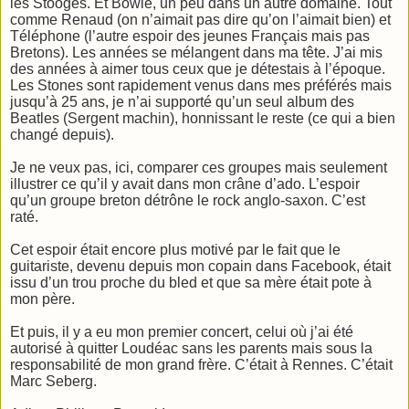
les Stooges. Et Bowie, un peu dans un autre domaine. Tout
comme Renaud (on n’aimait pas dire qu’on l’aimait bien) et
Téléphone (l’autre espoir des jeunes Français mais pas
Bretons). Les années se mélangent dans ma tête. J’ai mis
des années à aimer tous ceux que je détestais à l’époque.
Les Stones sont rapidement venus dans mes préférés mais
jusqu’à 25 ans, je n’ai supporté qu’un seul album des
Beatles (Sergent machin), honnissant le reste (ce qui a bien
changé depuis).
Je ne veux pas, ici, comparer ces groupes mais seulement
illustrer ce qu’il y avait dans mon crâne d’ado. L’espoir
qu’un groupe breton détrône le rock anglo-saxon. C’est
raté.
Cet espoir était encore plus motivé par le fait que le
guitariste, devenu depuis mon copain dans Facebook, était
issu d’un trou proche du bled et que sa mère était pote à
mon père.
Et puis, il y a eu mon premier concert, celui où j’ai été
autorisé à quitter Loudéac sans les parents mais sous la
responsabilité de mon grand frère. C’était à Rennes. C’était
Marc Seberg.