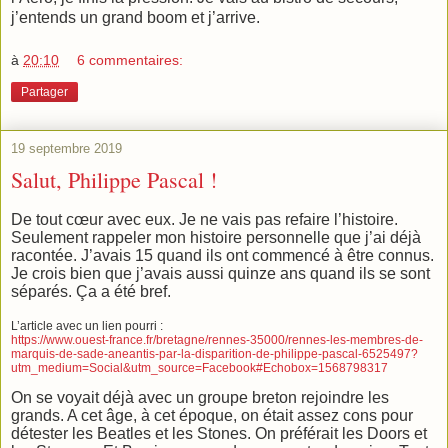
j’entends un grand boom et j’arrive.
à
20:10
6 commentaires:
Partager
19 septembre 2019
Salut, Philippe Pascal !
De tout cœur avec eux. Je ne vais pas refaire l’histoire.
Seulement rappeler mon histoire personnelle que j’ai déjà
racontée. J’avais 15 quand ils ont commencé à être connus.
Je crois bien que j’avais aussi quinze ans quand ils se sont
séparés. Ça a été bref.
L’article avec un lien pourri :
https://www.ouest-france.fr/bretagne/rennes-35000/rennes-les-membres-de-
marquis-de-sade-aneantis-par-la-disparition-de-philippe-pascal-6525497?
utm_medium=Social&utm_source=Facebook#Echobox=1568798317
On se voyait déjà avec un groupe breton rejoindre les
grands. A cet âge, à cet époque, on était assez cons pour
détester les Beatles et les Stones. On préférait les Doors et