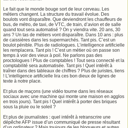
Le fait que le monde bouge sort de leur cerveau. Les
métiers changent. La structure du travail évolue. Des
boulots vont disparaître. Que deviendront les chauffeurs de
bus, de métro, de taxi, de VTC, de train, d’avion et de salle
quand tout sera automatisé ? On y viendra vite. 20 ans, 30
ans ? Un tas de métiers vont disparaître. Dans 10 ans : plus
de caissières dans les supermarchés. Tant pis. C’est un
boulot pénible. Plus de radiologues. L’intelligence artificielle
les remplacera. Tant pis ! C’est un métier où on passe son
temps à voir des vieux à poil. Ne parlons pas des
proctologues ! Plus de comptables ! Tout sera connecté et la
comptabilité sera automatisée. Tant pis ! Quel intérêt à
traîner dans des tableaux de chiffres ? Plus de juristes, tiens
! L’intelligence artificielle lira ces bon dieux de lignes de
texte à notre place.
Et plus de maçons (une vidéo tourne dans les réseaux
sociaux avec une machine qui monte une maison en agglos
en trois jours). Tant pis ! Quel intérêt à porter des briques
sous la pluie ou le soleil ?
Et plus de journalistes : quel intérêt à retranscrire une
dépêche AFP issue d’un communiqué de presse résultant
d’un ordinateur ? Mais toujours de les blogueurs et autres