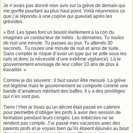
Je n’avais pas donné mon avis sur la grève de demain qui
me gonfle pourtant au plus haut point. Voilà néanmoins ce
que j’ai répondu à une copine qui gueulait après les
grévistes.
« Bof. Les types font un boulot réellement à la con (tu
imagines un conducteur de métro : tu démarres. Tu roules
de nuit une minute. Tu passes au jour. Tu attends 30
seconds. Tu roules une minute de nuit et ainsi de suite.
Sans compter le risque d’avoir un type qui se jette sous les
rails et donc la nécessité d’une extrême vigilance). Là le
gouvernement envisage de leur coller 10 ans de plus à
travailler. »
Comme je dis souvent : il faut savoir être mesuré. La grève
est légitime mais le gouvernement se comporte comme une
bande d’amateurs méritant des baffes. Il y a des privilèges
qui n’en sont pas.
Tiens ! Hier je lisais qu’un décret était passé en catimini
pour permettre d’obliger les profs à avoir des session de
formation pendant leurs congés. Les imbéciles ne se
rendent pas compte. J’ai passé mes vacances avec des
parents profs et je voyais bien qu’ils étaient épuisés au bout