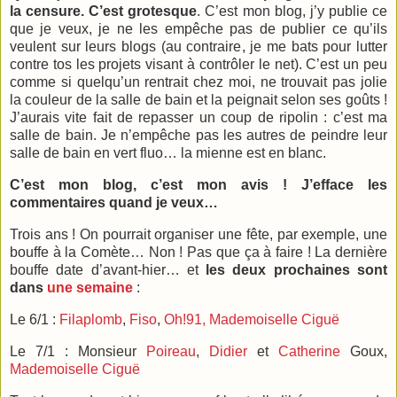
la censure. C’est grotesque
. C’est mon blog, j’y publie ce
que je veux, je ne les empêche pas de publier ce qu’ils
veulent sur leurs blogs (au contraire, je me bats pour lutter
contre tos les projets visant à contrôler le net). C’est un peu
comme si quelqu’un rentrait chez moi, ne trouvait pas jolie
la couleur de la salle de bain et la peignait selon ses goûts !
J’aurais vite fait de repasser un coup de ripolin : c’est ma
salle de bain. Je n’empêche pas les autres de peindre leur
salle de bain en vert fluo… la mienne est en blanc.
C’est mon blog, c’est mon avis ! J’efface les
commentaires quand je veux…
Trois ans ! On pourrait organiser une fête, par exemple, une
bouffe à la Comète… Non ! Pas que ça à faire ! La dernière
bouffe date d’avant-hier… et
les deux prochaines sont
dans
une semaine
:
Le 6/1 :
Filaplomb
,
Fiso
,
Oh!91,
Mademoiselle Ciguë
Le 7/1 : Monsieur
Poireau
,
Didier
et
Catherine
Goux,
Mademoiselle Ciguë