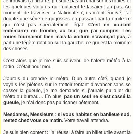
Je trouvais ça bizarre, presque pas un chat sur les routes et
les quelques voitures qui roulaient le faisaient au pas. Au
moment, de traverser la Nationale 7, ils m’ont énervé, j’ai
doublé une série de gugusses en passant par la droite ce
qui n’est pas spécialement légal.
C’est en voulant
redémarrer en trombe, au feu, que j’ai compris. Les
roues tournaient bien mais la voiture n’avançait pas
, à
part une légère rotation sur la gauche, ce qui est la moindre
des choses.
C’est alors que je me suis souvenu de l’alerte météo à la
radio. C’était pour moi.
J’aurais du prendre le métro. D’un autre côté, quand je
voyais les piétons sur le trottoir tentant d’avancer sans se
casser la gueule, je me demande si j’aurais pu aller du
métro au bureau… En plus,
pas un seul ne s’est cassé la
gueule
, je n’ai donc pas pu ricaner bêtement.
Mesdames, Messieurs : si vous habitez en banlieue sud,
restez chez vous ce matin.
Votre travail attendra.
Je suis bien content : j’ai réussi à faire un billet utile avant la