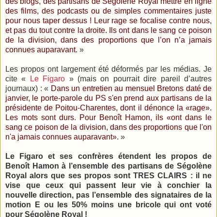
des blogs, des partisans de Ségolène Royal mettre en ligne
des films, des podcasts ou de simples commentaires juste
pour nous taper dessus ! Leur rage se focalise contre nous,
et pas du tout contre la droite. Ils ont dans le sang ce poison
de la division, dans des proportions que l’on n’a jamais
connues auparavant.
»
Les propos ont largement été déformés par les médias. Je
cite «
Le Figaro
» (mais on pourrait dire pareil d’autres
journaux) : «
Dans un entretien au mensuel Bretons daté de
janvier, le porte-parole du PS s'en prend aux partisans de la
présidente de Poitou-Charentes, dont il dénonce la «rage».
Les mots sont durs. Pour Benoît Hamon, ils «ont dans le
sang ce poison de la division, dans des proportions que l'on
n'a jamais connues auparavant».
»
Le Figaro et ses confrères étendent les propos de
Benoît Hamon à l’ensemble des partisans de Ségolène
Royal alors que ses propos sont TRES CLAIRS : il ne
vise que ceux qui passent leur vie à conchier la
nouvelle direction, pas l’ensemble des signataires de la
motion E ou les 50% moins une bricole qui ont voté
pour Ségolène Royal !