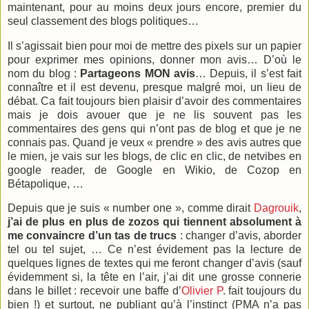
maintenant, pour au moins deux jours encore, premier du
seul classement des blogs politiques…
Il s’agissait bien pour moi de mettre des pixels sur un papier
pour exprimer mes opinions, donner mon avis… D’où le
nom du blog :
Partageons MON avis
… Depuis, il s’est fait
connaître et il est devenu, presque malgré moi, un lieu de
débat. Ca fait toujours bien plaisir d’avoir des commentaires
mais je dois avouer que je ne lis souvent pas les
commentaires des gens qui n’ont pas de blog et que je ne
connais pas. Quand je veux « prendre » des avis autres que
le mien, je vais sur les blogs, de clic en clic, de netvibes en
google reader, de Google en Wikio, de Cozop en
Bétapolique, …
Depuis que je suis « number one », comme dirait
Dagrouik
,
j’ai de plus en plus de zozos qui tiennent absolument à
me convaincre d’un tas de trucs
: changer d’avis, aborder
tel ou tel sujet, … Ce n’est évidement pas la lecture de
quelques lignes de textes qui me feront changer d’avis (sauf
évidemment si, la tête en l’air, j’ai dit une grosse connerie
dans le billet : recevoir une baffe d’
Olivier P
. fait toujours du
bien !) et surtout, ne publiant qu’à l’instinct (PMA n’a pas