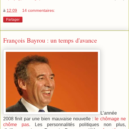
à
12:09
14 commentaires:
Partager
François Bayrou : un temps d'avance
L’année
2008 finit par une bien mauvaise nouvelle :
le chômage ne
chôme pas
. Les personnalités politiques non plus,