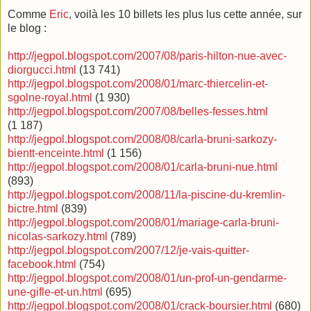
Comme
Eric
, voilà les 10 billets les plus lus cette année, sur
le blog :
http://jegpol.blogspot.com/2007/08/paris-hilton-nue-avec-
diorgucci.html
(13 741)
http://jegpol.blogspot.com/2008/01/marc-thiercelin-et-
sgolne-royal.html
(1 930)
http://jegpol.blogspot.com/2007/08/belles-fesses.html
(1 187)
http://jegpol.blogspot.com/2008/08/carla-bruni-sarkozy-
bientt-enceinte.html
(1 156)
http://jegpol.blogspot.com/2008/01/carla-bruni-nue.html
(893)
http://jegpol.blogspot.com/2008/11/la-piscine-du-kremlin-
bictre.html
(839)
http://jegpol.blogspot.com/2008/01/mariage-carla-bruni-
nicolas-sarkozy.html
(789)
http://jegpol.blogspot.com/2007/12/je-vais-quitter-
facebook.html
(754)
http://jegpol.blogspot.com/2008/01/un-prof-un-gendarme-
une-gifle-et-un.html
(695)
http://jegpol.blogspot.com/2008/01/crack-boursier.html
(680)