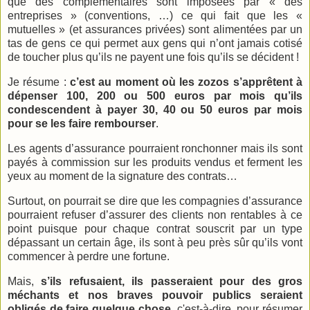
que des complémentaires sont imposées par « des
entreprises » (conventions, …) ce qui fait que les «
mutuelles » (et assurances privées) sont alimentées par un
tas de gens ce qui permet aux gens qui n’ont jamais cotisé
de toucher plus qu’ils ne payent une fois qu’ils se décident !
Je résume :
c’est au moment où les zozos s’apprêtent à
dépenser 100, 200 ou 500 euros par mois qu’ils
condescendent à payer 30, 40 ou 50 euros par mois
pour se les faire rembourser
.
Les agents d’assurance pourraient ronchonner mais ils sont
payés à commission sur les produits vendus et ferment les
yeux au moment de la signature des contrats…
Surtout, on pourrait se dire que les compagnies d’assurance
pourraient refuser d’assurer des clients non rentables à ce
point puisque pour chaque contrat souscrit par un type
dépassant un certain âge, ils sont à peu près sûr qu’ils vont
commencer à perdre une fortune.
Mais,
s’ils refusaient, ils passeraient pour des gros
méchants et nos braves pouvoir publics seraient
obligés de faire quelque chose
, c'est-à-dire, pour résumer