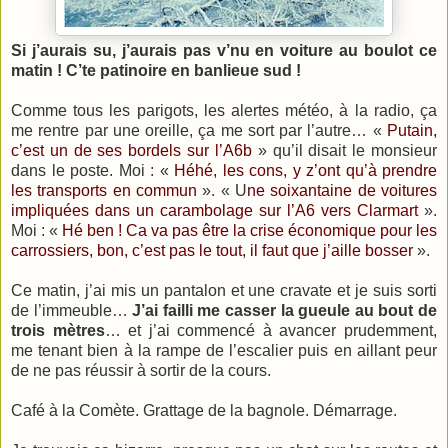
Si j’aurais su, j’aurais pas v’nu en voiture au boulot ce
matin ! C’te patinoire en banlieue sud !
Comme tous les parigots, les alertes météo, à la radio, ça
me rentre par une oreille, ça me sort par l’autre… «
Putain,
c’est un de ses bordels sur l’A6b
» qu’il disait le monsieur
dans le poste. Moi : «
Héhé, les cons, y z’ont qu’à prendre
les transports en commun
». « U
ne soixantaine de voitures
impliquées dans un carambolage sur l’A6 vers Clarmart
».
Moi : «
Hé ben ! Ca va pas être la crise économique pour les
carrossiers, bon, c’est pas le tout, il faut que j’aille bosser
».
Ce matin, j’ai mis un pantalon et une cravate et je suis sorti
de l’immeuble…
J’ai failli me casser la gueule au bout de
trois mètres
… et j’ai commencé à avancer prudemment,
me tenant bien à la rampe de l’escalier puis en aillant peur
de ne pas réussir à sortir de la cours.
Café à la Comète. Grattage de la bagnole. Démarrage.