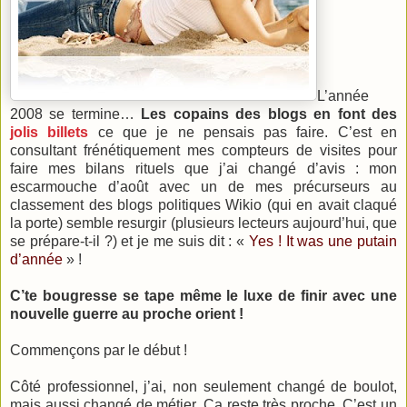
L’année
2008 se termine…
Les copains des blogs en font des
jolis billets
ce que je ne pensais pas faire. C’est en
consultant frénétiquement mes compteurs de visites pour
faire mes bilans rituels que j’ai changé d’avis : mon
escarmouche d’août avec un de mes précurseurs au
classement des blogs politiques Wikio (qui en avait claqué
la porte) semble resurgir (plusieurs lecteurs aujourd’hui, que
se prépare-t-il ?) et je me suis dit : «
Yes ! It was une putain
d’année
» !
C’te bougresse se tape même le luxe de finir avec une
nouvelle guerre au proche orient !
Commençons par le début !
Côté professionnel, j’ai, non seulement changé de boulot,
mais aussi changé de métier. Ca reste très proche. C’est un