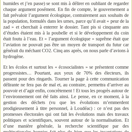
humides et j’en passe) se sont mis à délirer en oubliant de regarder
chaque argument posément. En fin de compte, le gouvernement a
fait prévaloir l’argument écologique, contrairement aux souhaits de
la population, formulés dans les urnes, parce qu’il avait « peur de la
zad » et cherchait à enterrer le dossier. Tant pis si cinquante ans
d’études étaient mis à la poubelle et si le développement du coin
était foutu à l’eau. Et « l’argument écologique » suprême était que
l’aviation ne pouvait pas être un moyen de transport du futur car
générait du méchant CO2. Cinq ans après, on nous parle d’avions à
hydrogène.
Et les écolos et surtout les « écosocialistes » se présentent comme
progressistes… Pourtant, aux yeux de 70% des électeurs, ils
passent pour des ringards. Tourner la page à cette communication
délirante ne fera pas de mal et, au contraire, permettra d’arriver au
pouvoir et d’agir enfin, concrètement ! Et tous les progrès autour de
l’environnement ont été faits ainsi. Le pense, en ce moment, à la
gestion des déchets (vu que les évolutions m’emmerdent
prodigieusement à titre personnel, à Loudéac) : ce n’est pas des
promesses électorales qui ont fait les évolutions mais des travaux
politiques et scientifiques, souvent autour de la normalisation. Et
d’une manière générale, la recherche scientifique par des
multinationales honnies fait plus de bien que les incantations de