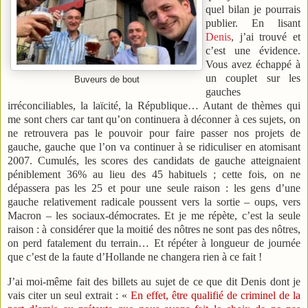
quel bilan je pourrais
publier. En lisant
Denis
, j’ai trouvé et
c’est une évidence.
Vous avez échappé à
un couplet sur les
Buveurs de bout
gauches
irréconciliables, la laïcité, la République… Autant de thèmes qui
me sont chers car tant qu’on continuera à déconner à ces sujets, on
ne retrouvera pas le pouvoir pour faire passer nos projets de
gauche, gauche que l’on va continuer à se ridiculiser en atomisant
2007. Cumulés, les scores des candidats de gauche atteignaient
péniblement 36% au lieu des 45 habituels ; cette fois, on ne
dépassera pas les 25 et pour une seule raison : les gens d’une
gauche relativement radicale poussent vers la sortie – oups, vers
Macron – les sociaux-démocrates. Et je me répète, c’est la seule
raison : à considérer que la moitié des nôtres ne sont pas des nôtres,
on perd fatalement du terrain… Et répéter à longueur de journée
que c’est de la faute d’Hollande ne changera rien à ce fait !
J’ai moi-même fait des billets au sujet de ce que dit Denis dont je
vais citer un seul extrait : «
En effet, être qualifié de criminel de la