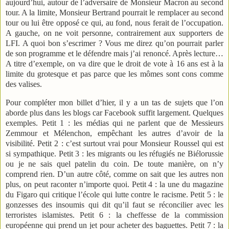
aujourd’hui, autour de l’adversaire de Monsieur Macron au second
tour. A la limite, Monsieur Bertrand pourrait le remplacer au second
tour ou lui être opposé ce qui, au fond, nous ferait de l’occupation.
A gauche, on ne voit personne, contrairement aux supporters de
LFI. A quoi bon s’escrimer ? Vous me direz qu’on pourrait parler
de son programme et le défendre mais j’ai renoncé. Après lecture…
A titre d’exemple, on va dire que le droit de vote à 16 ans est à la
limite du grotesque et pas parce que les mômes sont cons comme
des valises.
Pour compléter mon billet d’hier, il y a un tas de sujets que l’on
aborde plus dans les blogs car Facebook suffit largement. Quelques
exemples. Petit 1 : les médias qui ne parlent que de Messieurs
Zemmour et Mélenchon, empêchant les autres d’avoir de la
visibilité. Petit 2 : c’est surtout vrai pour Monsieur Roussel qui est
si sympathique. Petit 3 : les migrants ou les réfugiés ne Biélorussie
ou je ne sais quel patelin du coin. De toute manière, on n’y
comprend rien. D’un autre côté, comme on sait que les autres non
plus, on peut raconter n’importe quoi. Petit 4 : la une du magazine
du Figaro qui critique l’école qui lutte contre le racisme. Petit 5 : le
gonzesses des insoumis qui dit qu’il faut se réconcilier avec les
terroristes islamistes. Petit 6 : la cheffesse de la commission
européenne qui prend un jet pour acheter des baguettes. Petit 7 : la