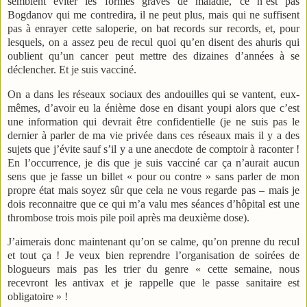
semblent éviter les formes graves de maladie, ce n’est pas
Bogdanov qui me contredira, il ne peut plus, mais qui ne suffisent
pas à enrayer cette saloperie, on bat records sur records, et, pour
lesquels, on a assez peu de recul quoi qu’en disent des ahuris qui
oublient qu’un cancer peut mettre des dizaines d’années à se
déclencher. Et je suis vacciné.
On a dans les réseaux sociaux des andouilles qui se vantent, eux-
mêmes, d’avoir eu la énième dose en disant youpi alors que c’est
une information qui devrait être confidentielle (je ne suis pas le
dernier à parler de ma vie privée dans ces réseaux mais il y a des
sujets que j’évite sauf s’il y a une anecdote de comptoir à raconter !
En l’occurrence, je dis que je suis vacciné car ça n’aurait aucun
sens que je fasse un billet « pour ou contre » sans parler de mon
propre état mais soyez sûr que cela ne vous regarde pas – mais je
dois reconnaitre que ce qui m’a valu mes séances d’hôpital est une
thrombose trois mois pile poil après ma deuxième dose).
J’aimerais donc maintenant qu’on se calme, qu’on prenne du recul
et tout ça ! Je veux bien reprendre l’organisation de soirées de
blogueurs mais pas les trier du genre « cette semaine, nous
recevront les antivax et je rappelle que le passe sanitaire est
obligatoire » !