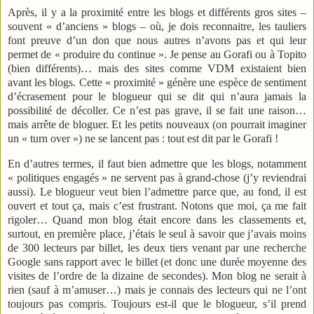
Après, il y a la proximité entre les blogs et différents gros sites –
souvent « d’anciens » blogs – où, je dois reconnaitre, les tauliers
font preuve d’un don que nous autres n’avons pas et qui leur
permet de « produire du continue ». Je pense au Gorafi ou à Topito
(bien différents)… mais des sites comme VDM existaient bien
avant les blogs. Cette « proximité » génère une espèce de sentiment
d’écrasement pour le blogueur qui se dit qui n’aura jamais la
possibilité de décoller. Ce n’est pas grave, il se fait une raison…
mais arrête de bloguer. Et les petits nouveaux (on pourrait imaginer
un « turn over ») ne se lancent pas : tout est dit par le Gorafi !
En d’autres termes, il faut bien admettre que les blogs, notamment
« politiques engagés » ne servent pas à grand-chose (j’y reviendrai
aussi). Le blogueur veut bien l’admettre parce que, au fond, il est
ouvert et tout ça, mais c’est frustrant. Notons que moi, ça me fait
rigoler… Quand mon blog était encore dans les classements et,
surtout, en première place, j’étais le seul à savoir que j’avais moins
de 300 lecteurs par billet, les deux tiers venant par une recherche
Google sans rapport avec le billet (et donc une durée moyenne des
visites de l’ordre de la dizaine de secondes). Mon blog ne serait à
rien (sauf à m’amuser…) mais je connais des lecteurs qui ne l’ont
toujours pas compris. Toujours est-il que le blogueur, s’il prend