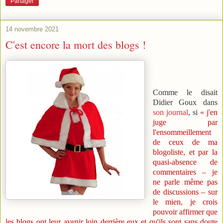
Partager
14 novembre 2021
C'est encore la mort des blogs !
Comme le disait
Didier Goux dans
son journal
, si
« j'en
juge par
l'ensommeillement
de ceux de ma
blogoliste, et par la
quasi-absence de
commentaires – je
ne parle même pas
de discussions – sur
le mien, je crois
pouvoir affirmer que
les blogs ont leur avenir loin derrière eux et qu'ils sont sans doute