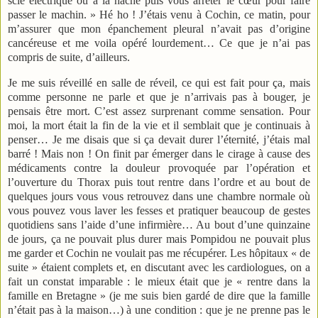
scie électrique ou à la hache puis vous arrêter le cœur pour faire
passer le machin. » Hé ho ! J’étais venu à Cochin, ce matin, pour
m’assurer que mon épanchement pleural n’avait pas d’origine
cancéreuse et me voila opéré lourdement… Ce que je n’ai pas
compris de suite, d’ailleurs.
Je me suis réveillé en salle de réveil, ce qui est fait pour ça, mais
comme personne ne parle et que je n’arrivais pas à bouger, je
pensais être mort. C’est assez surprenant comme sensation. Pour
moi, la mort était la fin de la vie et il semblait que je continuais à
penser… Je me disais que si ça devait durer l’éternité, j’étais mal
barré ! Mais non ! On finit par émerger dans le cirage à cause des
médicaments contre la douleur provoquée par l’opération et
l’ouverture du Thorax puis tout rentre dans l’ordre et au bout de
quelques jours vous vous retrouvez dans une chambre normale où
vous pouvez vous laver les fesses et pratiquer beaucoup de gestes
quotidiens sans l’aide d’une infirmière… Au bout d’une quinzaine
de jours, ça ne pouvait plus durer mais Pompidou ne pouvait plus
me garder et Cochin ne voulait pas me récupérer. Les hôpitaux « de
suite » étaient complets et, en discutant avec les cardiologues, on a
fait un constat imparable : le mieux était que je « rentre dans la
famille en Bretagne » (je me suis bien gardé de dire que la famille
n’était pas à la maison…) à une condition : que je ne prenne pas le