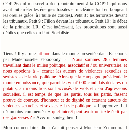
COP 26 qui n’a servi à rien (contrairement à la COP21 qui nous
avait fait arrêter les énergies fossiles et nucléaires tout en bougeant
les oreilles grâce à l’huile de coudes). Petit 8 : les terroristes devant
les tribunaux. Petit 9 : Fillon devant les tribunaux. Petit 10 : le débat
de la primaire LR. C’est intéressant, les propositions sont aussi
débiles que celles du Parti Socialiste.
Tiens ! Il y a une
tribune
dans le monde présentée dans Facebook
par Mademoiselle Elooooody. «
Nous sommes 285 femmes
travaillant dans le milieu politique, associatif et / ou universitaire, et
nous appelons à « écarter les auteurs de violences sexuelles et
sexistes » de la vie politique. Alors que la campagne présidentielle
monte en puissance, que parmi les what1000 candidats déclarés ou
putatifs, au moins trois sont accusés de viols et / ou d'agressions
sexuelles, il est temps de que les partis, tous les partis, fassent
preuve de courage, d'honneur et de dignité en écartant auteurs de
violences sexuelles et sexistes e la vie politique.
» J’approuve. J’ai
néanmoins commenté : «
quel intérêt peut avoir un texte écrit par
des gonzesses ?
» Avec un smiley, hein !
Mon commentaire idiot m’a fait penser à Monsieur Zemmour. Il