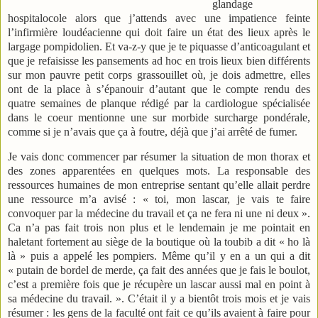
glandage
hospitalocole alors que j’attends avec une impatience feinte
l’infirmière loudéacienne qui doit faire un état des lieux après le
largage pompidolien. Et va-z-y que je te piquasse d’anticoagulant et
que je refaisisse les pansements ad hoc en trois lieux bien différents
sur mon pauvre petit corps grassouillet où, je dois admettre, elles
ont de la place à s’épanouir d’autant que le compte rendu des
quatre semaines de planque rédigé par la cardiologue spécialisée
dans le coeur mentionne une sur morbide surcharge pondérale,
comme si je n’avais que ça à foutre, déjà que j’ai arrêté de fumer.
Je vais donc commencer par résumer la situation de mon thorax et
des zones apparentées en quelques mots. La responsable des
ressources humaines de mon entreprise sentant qu’elle allait perdre
une ressource m’a avisé : « toi, mon lascar, je vais te faire
convoquer par la médecine du travail et ça ne fera ni une ni deux ».
Ca n’a pas fait trois non plus et le lendemain je me pointait en
haletant fortement au siège de la boutique où la toubib a dit « ho là
là » puis a appelé les pompiers. Même qu’il y en a un qui a dit
« putain de bordel de merde, ça fait des années que je fais le boulot,
c’est a première fois que je récupère un lascar aussi mal en point à
sa médecine du travail. ». C’était il y a bientôt trois mois et je vais
résumer : les gens de la faculté ont fait ce qu’ils avaient à faire pour