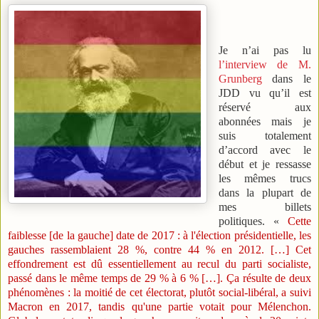
Je n’ai pas lu
l’interview de M.
Grunberg
dans le
JDD vu qu’il est
réservé aux
abonnées mais je
suis totalement
d’accord avec le
début et je ressasse
les mêmes trucs
dans la plupart de
mes billets
politiques. «
Cette
faiblesse [de la gauche] date de 2017 : à l'élection présidentielle, les
gauches rassemblaient 28 %, contre 44 % en 2012. […] Cet
effondrement est dû essentiellement au recul du parti socialiste,
passé dans le même temps de 29 % à 6 % […]. Ça résulte de deux
phénomènes : la moitié de cet électorat, plutôt social-libéral, a suivi
Macron en 2017, tandis qu'une partie votait pour Mélenchon.