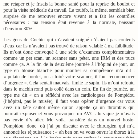
me retaper et je frisais la bonne santé pour la reprise du boulot et
pour la visite médicale du travail. La toubib, la même, semblait bien
surprise de me retrouver encore vivant et a fait les contrôles
nécessaires : ma tension était revenue à la normale, baissant
d’environ 30%.
Les gens de Cochin qui m’avaient soigné n’étaient pas contents
d’eux car ils n’avaient pas trouvé de raison valable à ma faiblitude.
Ils m’ont donc convoqué à une série d’examens complémentaires
comme un pet scan, un scanner sans péter, une IRM et des trucs
comme ça. A la fin de la deuxième journée à l’hôpital de jour, un
type en blouse blanche pour montrer sa compétence m’a dit :
« putain de bordel, on a foiré votre scanner, il faut recommencer
d’urgence ». Cela sentait mauvais, limite le sapin. Ils m’ont refoutu
dans le machin rond puis collé dans un coin. En fin de journée, un
type me dit « on a réfléchi avec les cardiologues de Pompidou
(l’hôpital, pas le musée), il faut vous opérer d’urgence car vous
avez un bête caillot même qu’on appelle ça un thrombus qui
pourrait exploser et vous provoquer un AVC alors que je n’avais
pas envie d’y aller. Me voila transféré dans un nouvel hosto,
Pompidou, donc, où j’ai pu discuter avec le chirurgien qui m’a
annoncé les réjouissance : « ah ben on va vous ouvrir le thorax à la