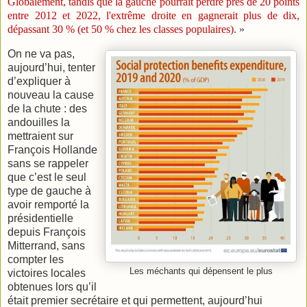
Globalement, tandis que la gauche pourrait perdre près de 20 points
entre 2012 et 2022, l'extrême droite en gagnerait plus de dix,
dépassant 30 % (et 50 % chez les classes populaires).
»
On ne va pas,
aujourd’hui, tenter
d’expliquer à
nouveau la cause
de la chute : des
andouilles la
mettraient sur
François Hollande
sans se rappeler
que c’est le seul
type de gauche à
avoir remporté la
présidentielle
depuis François
Mitterrand, sans
compter les
Les méchants qui dépensent le plus
victoires locales
obtenues lors qu’il
était premier secrétaire et qui permettent, aujourd’hui