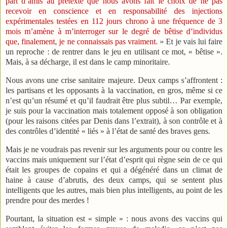
part d’amis au prétexte que nous avons fait le choix de ne pas
recevoir en conscience et en responsabilité des injections
expérimentales testées en 112 jours chrono à une fréquence de 3
mois m’amène à m’interroger sur le degré de bêtise d’individus
que, finalement, je ne connaissais pas vraiment.
» Et je vais lui faire
un reproche : de rentrer dans le jeu en utilisant ce mot, « bêtise ».
Mais, à sa décharge, il est dans le camp minoritaire.
Nous avons une crise sanitaire majeure. Deux camps s’affrontent :
les partisans et les opposants à la vaccination, en gros, même si ce
n’est qu’un résumé et qu’il faudrait être plus subtil… Par exemple,
je suis pour la vaccination mais totalement opposé à son obligation
(pour les raisons citées par Denis dans l’extrait), à son contrôle et à
des contrôles d’identité « liés » à l’état de santé des braves gens.
Mais je ne voudrais pas revenir sur les arguments pour ou contre les
vaccins mais uniquement sur l’état d’esprit qui règne sein de ce qui
était les groupes de copains et qui a dégénéré dans un climat de
haine à cause d’abrutis, des deux camps, qui se sentent plus
intelligents que les autres, mais bien plus intelligents, au point de les
prendre pour des merdes !
Pourtant, la situation est « simple » : nous avons des vaccins qui