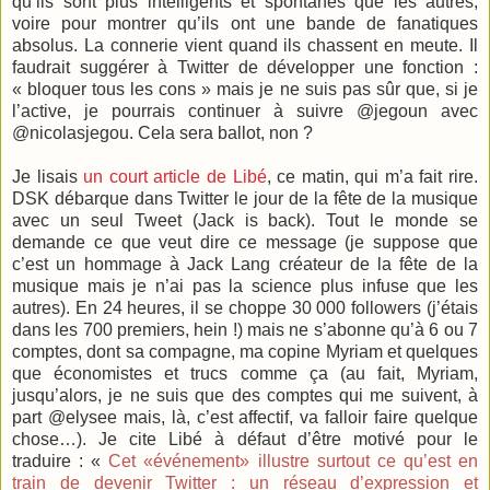
qu’ils sont plus intelligents et spontanés que les autres,
voire pour montrer qu’ils ont une bande de fanatiques
absolus. La connerie vient quand ils chassent en meute. Il
faudrait suggérer à Twitter de développer une fonction :
« bloquer tous les cons » mais je ne suis pas sûr que, si je
l’active, je pourrais continuer à suivre @jegoun avec
@nicolasjegou. Cela sera ballot, non ?
Je lisais
un court article de Libé
, ce matin, qui m’a fait rire.
DSK débarque dans Twitter le jour de la fête de la musique
avec un seul Tweet (Jack is back). Tout le monde se
demande ce que veut dire ce message (je suppose que
c’est un hommage à Jack Lang créateur de la fête de la
musique mais je n’ai pas la science plus infuse que les
autres). En 24 heures, il se choppe 30 000 followers (j’étais
dans les 700 premiers, hein !) mais ne s’abonne qu’à 6 ou 7
comptes, dont sa compagne, ma copine Myriam et quelques
que économistes et trucs comme ça (au fait, Myriam,
jusqu’alors, je ne suis que des comptes qui me suivent, à
part @elysee mais, là, c’est affectif, va falloir faire quelque
chose…). Je cite Libé à défaut d’être motivé pour le
traduire : «
Cet «événement» illustre surtout ce qu’est en
train de devenir Twitter : un réseau d’expression et