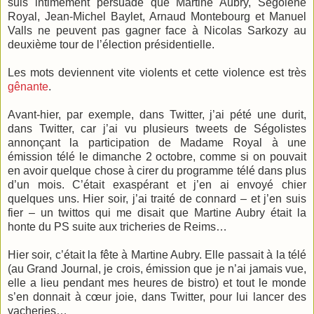
suis intimement persuadé que Martine Aubry, Ségolène
Royal, Jean-Michel Baylet, Arnaud Montebourg et Manuel
Valls ne peuvent pas gagner face à Nicolas Sarkozy au
deuxième tour de l’élection présidentielle.
Les mots deviennent vite violents et cette violence est très
gênante
.
Avant-hier, par exemple, dans Twitter, j’ai pété une durit,
dans Twitter, car j’ai vu plusieurs tweets de Ségolistes
annonçant la participation de Madame Royal à une
émission télé le dimanche 2 octobre, comme si on pouvait
en avoir quelque chose à cirer du programme télé dans plus
d’un mois. C’était exaspérant et j’en ai envoyé chier
quelques uns. Hier soir, j’ai traité de connard – et j’en suis
fier – un twittos qui me disait que Martine Aubry était la
honte du PS suite aux tricheries de Reims…
Hier soir, c’était la fête à Martine Aubry. Elle passait à la télé
(au Grand Journal, je crois, émission que je n’ai jamais vue,
elle a lieu pendant mes heures de bistro) et tout le monde
s’en donnait à cœur joie, dans Twitter, pour lui lancer des
vacheries…