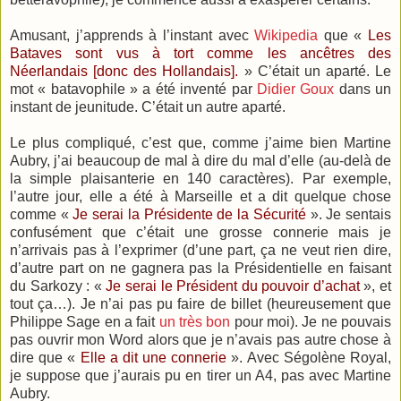
Amusant, j’apprends à l’instant avec
Wikipedia
que «
Les
Bataves sont vus à tort comme les ancêtres des
Néerlandais [donc des Hollandais].
» C’était un aparté. Le
mot « batavophile » a été inventé par
Didier Goux
dans un
instant de jeunitude. C’était un autre aparté.
Le plus compliqué, c’est que, comme j’aime bien Martine
Aubry, j’ai beaucoup de mal à dire du mal d’elle (au-delà de
la simple plaisanterie en 140 caractères). Par exemple,
l’autre jour, elle a été à Marseille et a dit quelque chose
comme «
Je serai la Présidente de la Sécurité
». Je sentais
confusément que c’était une grosse connerie mais je
n’arrivais pas à l’exprimer (d’une part, ça ne veut rien dire,
d’autre part on ne gagnera pas la Présidentielle en faisant
du Sarkozy : «
Je serai le Président du pouvoir d’achat
», et
tout ça…). Je n’ai pas pu faire de billet (heureusement que
Philippe Sage en a fait
un très bon
pour moi). Je ne pouvais
pas ouvrir mon Word alors que je n’avais pas autre chose à
dire que «
Elle a dit une connerie
». Avec Ségolène Royal,
je suppose que j’aurais pu en tirer un A4, pas avec Martine
Aubry.