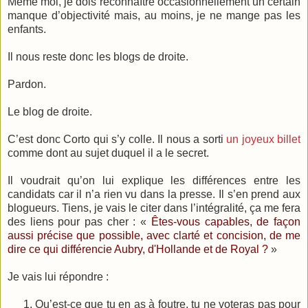
Même moi, je dois reconnaître occasionnellement un certain
manque d’objectivité mais, au moins, je ne mange pas les
enfants.
Il nous reste donc les blogs de droite.
Pardon.
Le blog de droite.
C’est donc Corto qui s’y colle. Il nous a sorti
un joyeux billet
comme dont au sujet duquel il a le secret.
Il voudrait qu’on lui explique les différences entre les
candidats car il n’a rien vu dans la presse. Il s’en prend aux
blogueurs. Tiens, je vais le citer dans l’intégralité, ça me fera
des liens pour pas cher : «
Êtes
-
vous
capables,
de
façon
aussi
précise
que
possible,
avec
clarté
et
concision
,
de
me
dire
ce
qui
différencie
Aubry, d'Hollande et de Royal ?
»
Je vais lui répondre :
Qu’est-ce que tu en as à foutre, tu ne voteras pas pour