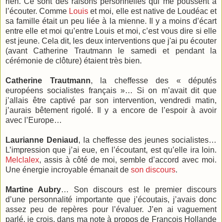
rien. Ce sont des raisons personnelles qui me poussent à
l’écouter. Comme
Louis
et moi, elle est native de Loudéac et
sa famille était un peu liée à la mienne. Il y a moins d’écart
entre elle et moi qu’entre Louis et moi, c’est vous dire si elle
est jeune. Cela dit, les deux interventions que j'ai pu écouter
(avant Catherine Trautmann le samedi et pendant la
cérémonie de clôture) étaient très bien.
Catherine Trautmann
, la cheffesse des « députés
européens socialistes français »… Si on m’avait dit que
j’allais être captivé par son intervention, vendredi matin,
j’aurais bêtement rigolé. Il y a encore de l’espoir à avoir
avec l’Europe…
Laurianne Deniaud
, la cheffesse des jeunes socialistes…
L’impression que j’ai eue, en l’écoutant, est qu’elle ira loin.
Melclalex
, assis à côté de moi, semble d’accord avec moi.
Une énergie incroyable émanait de
son discours
.
Martine Aubry
… Son discours est le premier discours
d’une personnalité importante que j’écoutais, j’avais donc
assez peu de repères pour l’évaluer. J’en ai vaguement
parlé, je crois, dans ma note à propos de François Hollande