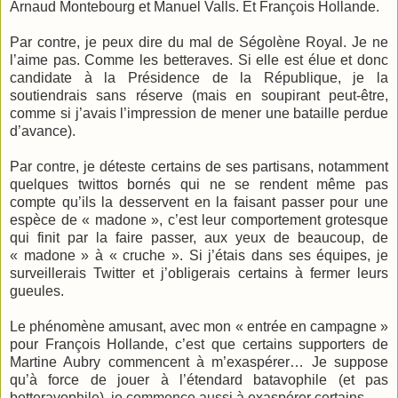
Arnaud Montebourg et Manuel Valls. Et François Hollande.
Par contre, je peux dire du mal de Ségolène Royal. Je ne
l’aime pas. Comme les betteraves. Si elle est élue et donc
candidate à la Présidence de la République, je la
soutiendrais sans réserve (mais en soupirant peut-être,
comme si j’avais l’impression de mener une bataille perdue
d’avance).
Par contre, je déteste certains de ses partisans, notamment
quelques twittos bornés qui ne se rendent même pas
compte qu’ils la desservent en la faisant passer pour une
espèce de « madone », c’est leur comportement grotesque
qui finit par la faire passer, aux yeux de beaucoup, de
« madone » à « cruche ». Si j’étais dans ses équipes, je
surveillerais Twitter et j’obligerais certains à fermer leurs
gueules.
Le phénomène amusant, avec mon « entrée en campagne »
pour François Hollande, c’est que certains supporters de
Martine Aubry commencent à m’exaspérer… Je suppose
qu’à force de jouer à l’étendard batavophile (et pas
betteravophile), je commence aussi à exaspérer certains.