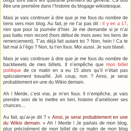
blogs sont dans les quarante premiers au général. Ca doit
être une première dans l’histoire du blogage wikiotesque.
Mais je vais continuer à dire que je me fous du nombre de
liens vers mon blog. Au fait, je ne t’ai pas dit :
il y en a 17
,
rien que pour la journée d’hier. Je me demande si je n’ai
pas battu mon record (hors début de mois avec les liens de
remerciement). T’as déjà fait autant toi ? Non, hein ! Ca te
fait mal à l’égo ? Non, tu t’en fous. Moi aussi. Je suis blasé.
Mais je vais continuer à dire que je me fous du nombre de
backtweets de mes billets. Il n’empêche que
mon billet
politique
de ce matin en a eu 15 alors qu’il n’était pas
spécialement travaillé. Joli coup, non ? Ainsi, je serai
probablement en une du Wikio demain.
Ah ! Merde, c’est vrai, je m’en fous. Il n’empêche, je vais
prendre soin de le mettre en lien, histoire d’améliorer ses
chances…
Au fait, qu’ai-je dit ? «
Ainsi, je serai probablement en une
du Wikio demain.
» Ah ! Merde ! Je parlais de mon blog,
plus précisément de mon billet de ce matin de mon blog