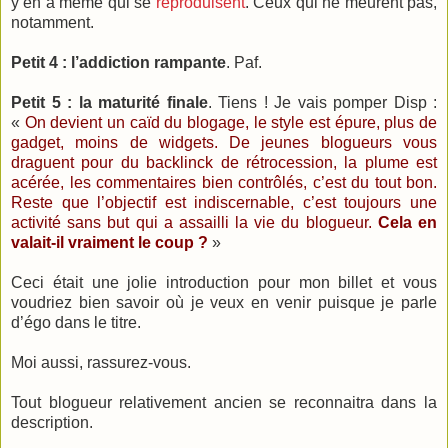
y en a même qui se
reproduisent
. Ceux qui ne meurent pas,
notamment.
Petit 4 : l’addiction rampante
. Paf.
Petit 5 : la maturité finale
. Tiens ! Je vais pomper Disp :
«
On devient un caïd du blogage, le style est épure, plus de
gadget, moins de widgets. De jeunes blogueurs vous
draguent pour du backlinck de rétrocession, la plume est
acérée, les commentaires bien contrôlés, c’est du tout bon.
Reste que l’objectif est indiscernable, c’est toujours une
activité sans but qui a assailli la vie du blogueur.
Cela en
valait-il vraiment le coup ?
»
Ceci était une jolie introduction pour mon billet et vous
voudriez bien savoir où je veux en venir puisque je parle
d’égo dans le titre.
Moi aussi, rassurez-vous.
Tout blogueur relativement ancien se reconnaitra dans la
description.