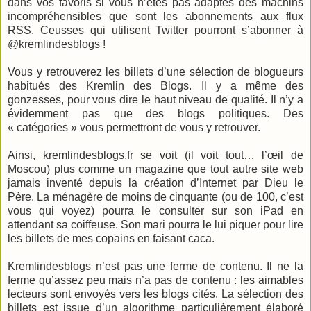
dans vos favoris si vous n’êtes pas adaptes des machins
incompréhensibles que sont les abonnements aux flux
RSS. Ceusses qui utilisent Twitter pourront s’abonner à
@kremlindesblogs !
Vous y retrouverez les billets d’une sélection de blogueurs
habitués des Kremlin des Blogs. Il y a même des
gonzesses, pour vous dire le haut niveau de qualité. Il n’y a
évidemment pas que des blogs politiques. Des
« catégories » vous permettront de vous y retrouver.
Ainsi, kremlindesblogs.fr se voit (il voit tout… l’œil de
Moscou) plus comme un magazine que tout autre site web
jamais inventé depuis la création d’Internet par Dieu le
Père. La ménagère de moins de cinquante (ou de 100, c’est
vous qui voyez) pourra le consulter sur son iPad en
attendant sa coiffeuse. Son mari pourra le lui piquer pour lire
les billets de mes copains en faisant caca.
Kremlindesblogs n’est pas une ferme de contenu. Il ne la
ferme qu’assez peu mais n’a pas de contenu : les aimables
lecteurs sont envoyés vers les blogs cités. La sélection des
billets est issue d’un algorithme particulièrement élaboré