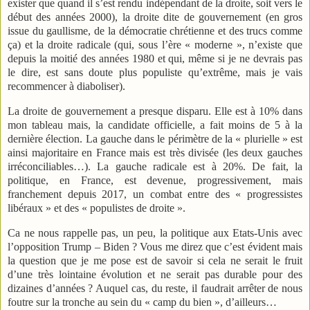
exister que quand il s’est rendu indépendant de la droite, soit vers le
début des années 2000), la droite dite de gouvernement (en gros
issue du gaullisme, de la démocratie chrétienne et des trucs comme
ça) et la droite radicale (qui, sous l’ère « moderne », n’existe que
depuis la moitié des années 1980 et qui, même si je ne devrais pas
le dire, est sans doute plus populiste qu’extrême, mais je vais
recommencer à diaboliser).
La droite de gouvernement a presque disparu. Elle est à 10% dans
mon tableau mais, la candidate officielle, a fait moins de 5 à la
dernière élection. La gauche dans le périmètre de la « plurielle » est
ainsi majoritaire en France mais est très divisée (les deux gauches
irréconciliables…). La gauche radicale est à 20%. De fait, la
politique, en France, est devenue, progressivement, mais
franchement depuis 2017, un combat entre des « progressistes
libéraux » et des « populistes de droite ».
Ca ne nous rappelle pas, un peu, la politique aux Etats-Unis avec
l’opposition Trump – Biden ? Vous me direz que c’est évident mais
la question que je me pose est de savoir si cela ne serait le fruit
d’une très lointaine évolution et ne serait pas durable pour des
dizaines d’années ? Auquel cas, du reste, il faudrait arrêter de nous
foutre sur la tronche au sein du « camp du bien », d’ailleurs…