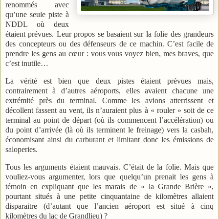
renommés avec
qu’une seule piste à
NDDL où deux
étaient prévues. Leur propos se basaient sur la folie des grandeurs
des concepteurs ou des défenseurs de ce machin. C’est facile de
prendre les gens au cœur : vous vous voyez bien, mes braves, que
c’est inutile…
La vérité est bien que deux pistes étaient prévues mais,
contrairement à d’autres aéroports, elles avaient chacune une
extrémité près du terminal. Comme les avions atterrissent et
décollent fassent au vent, ils n’auraient plus à « rouler » soit de ce
terminal au point de départ (où ils commencent l’accélération) ou
du point d’arrivée (là où ils terminent le freinage) vers la casbah,
économisant ainsi du carburant et limitant donc les émissions de
saloperies.
Tous les arguments étaient mauvais. C’était de la folie. Mais que
vouliez-vous argumenter, lors que quelqu’un prenait les gens à
témoin en expliquant que les marais de « la Grande Brière »,
pourtant situés à une petite cinquantaine de kilomètres allaient
disparaitre (d’autant que l’ancien aéroport est situé à cinq
kilomètres du lac de Grandlieu) ?