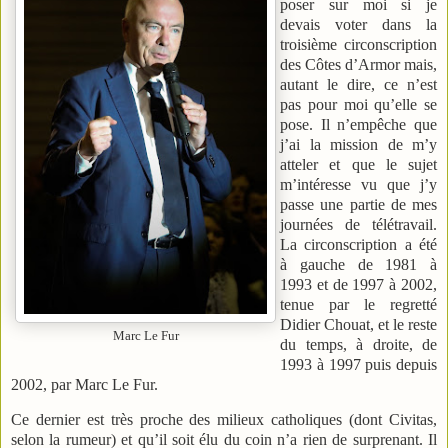
poser sur moi si je
devais voter dans la
troisième circonscription
des Côtes d’Armor mais,
autant le dire, ce n’est
pas pour moi qu’elle se
pose. Il n’empêche que
j’ai la mission de m’y
atteler et que le sujet
m’intéresse vu que j’y
passe une partie de mes
journées de télétravail.
La circonscription a été
à gauche de 1981 à
1993 et de 1997 à 2002,
tenue par le regretté
Didier Chouat, et le reste
Marc Le Fur
du temps, à droite, de
1993 à 1997 puis depuis
2002, par Marc Le Fur.
Ce dernier est très proche des milieux catholiques (dont Civitas,
selon la rumeur) et qu’il soit élu du coin n’a rien de surprenant. Il