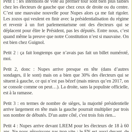
Petit 1 : les intentions de vote au premier tour sont bien plus faibles
chez les électeurs de gauche que chez ceux de droite ou du centre.
C’est une mauvaise nouvelle pour Nupes alors ça me fait rigoler.
Les zozos qui veulent en finir avec la présidentialisation du régime
et revenir à un fort parlementarisme ont des électeurs qui se
déplacent pour élire le Président, pas les députés. Entre nous, c’est
quand même la preuve que notre Constitution n’est si mauvaise. On
est bien chez Guignol.
Petit 2 : ça fait longtemps que n’avais pas fait un billet numéroté,
moi.
Petit 2, donc : Nupes arrive presque en tête (dans d’autres
sondages, il le sont) mais on a bien que 30% des électeurs qui se
situent à gauche, ce qui n’est pas bézef (mais mieux qu’en 2017, on
se console comme on peut…). La droite, sans la populiste officielle,
est à la ramasse.
Petit 3 : en termes de nombre de sièges, la majorité présidentielle
arrive largement en tête mais la gauche pourrait multiplier par trois
son nombre de débutés. D'un autre côté, c'est trois fois rien...
Petit 4 : Nupes arrive devant LREM pour les électeurs de 18 à 60
ans. Ne nous réjouissons pas trop vite : le FN est aussi devant, de