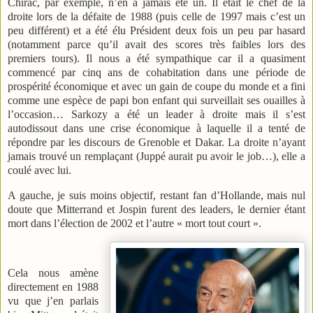
Chirac, par exemple, n’en a jamais été un. Il était le chef de la
droite lors de la défaite de 1988 (puis celle de 1997 mais c’est un
peu différent) et a été élu Président deux fois un peu par hasard
(notamment parce qu’il avait des scores très faibles lors des
premiers tours). Il nous a été sympathique car il a quasiment
commencé par cinq ans de cohabitation dans une période de
prospérité économique et avec un gain de coupe du monde et a fini
comme une espèce de papi bon enfant qui surveillait ses ouailles à
l’occasion… Sarkozy a été un leader à droite mais il s’est
autodissout dans une crise économique à laquelle il a tenté de
répondre par les discours de Grenoble et Dakar. La droite n’ayant
jamais trouvé un remplaçant (Juppé aurait pu avoir le job…), elle a
coulé avec lui.
A gauche, je suis moins objectif, restant fan d’Hollande, mais nul
doute que Mitterrand et Jospin furent des leaders, le dernier étant
mort dans l’élection de 2002 et l’autre « mort tout court ».
Cela nous amène
directement en 1988
vu que j’en parlais