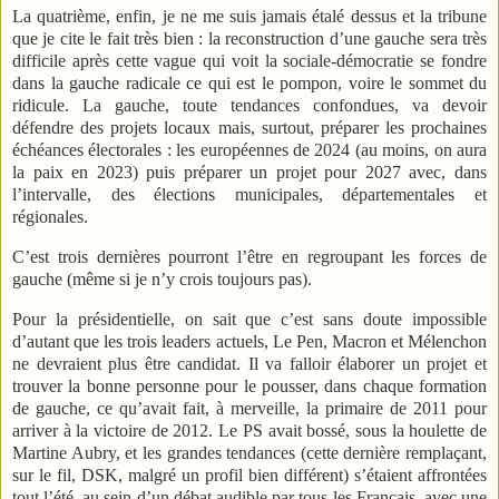
La quatrième, enfin, je ne me suis jamais étalé dessus et la tribune
que je cite le fait très bien : la reconstruction d’une gauche sera très
difficile après cette vague qui voit la sociale-démocratie se fondre
dans la gauche radicale ce qui est le pompon, voire le sommet du
ridicule. La gauche, toute tendances confondues, va devoir
défendre des projets locaux mais, surtout, préparer les prochaines
échéances électorales : les européennes de 2024 (au moins, on aura
la paix en 2023) puis préparer un projet pour 2027 avec, dans
l’intervalle, des élections municipales, départementales et
régionales.
C’est trois dernières pourront l’être en regroupant les forces de
gauche (même si je n’y crois toujours pas).
Pour la présidentielle, on sait que c’est sans doute impossible
d’autant que les trois leaders actuels, Le Pen, Macron et Mélenchon
ne devraient plus être candidat. Il va falloir élaborer un projet et
trouver la bonne personne pour le pousser, dans chaque formation
de gauche, ce qu’avait fait, à merveille, la primaire de 2011 pour
arriver à la victoire de 2012. Le PS avait bossé, sous la houlette de
Martine Aubry, et les grandes tendances (cette dernière remplaçant,
sur le fil, DSK, malgré un profil bien différent) s’étaient affrontées
tout l’été, au sein d’un débat audible par tous les Français, avec une