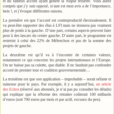
et du fameux accord ayant généré la Nupse resserré. Vous aurez
compris que j’y suis opposé, si tant est mon avis a de l’importance,
hein !, et j’évoque différentes raisons.
La première est que l’accord est contreproductif électoralement. Il
va peut-être rapporter des élus à LFI mais ne donnera pas vraiment
plus de poids à la gauche. D’une part, certains aspects peuvent faire
peur à des lascars du centre gauche. D’autre part, le programme est
restreint à celui des 22% de Mélenchon et pas de la somme des
projets de gauche.
La deuxième est qu’il va à l’encontre de certaines valeurs,
notamment ce qui concerne les projets internationaux et l’Europe.
On ne baisse pas sa culotte, que diable. Il ne faudrait pas confondre
accord de premier tour et coalition gouvernementale…
La troisième est que son application – improbable – serait néfaste et
ruineuse pour le pays. Par exemple, il y a aujourd’hui,
un article
des Echos
(réservé aux abonnés, je n’ai pas pu consulter les détails)
qui explique que la réforme des retraites coûterait 100 milliards
d’euros (soit 700 euros par mois et par actif, excusez du peu).