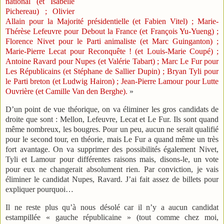
national (et Isabelle
Pichereau) ; Olivier
Allain pour la Majorité présidentielle (et Fabien Vitel) ; Marie-
Thérèse Lefeuvre pour Debout la France (et François Yu-Yueng) ;
Florence Nivet pour le Parti animaliste (et Marc Guinganton) ;
Marie-Pierre Lecat pour Reconquête ! (et Louis-Marie Coupé) ;
Antoine Ravard pour Nupes (et Valérie Tabart) ; Marc Le Fur pour
Les Républicains (et Stéphane de Sallier Dupin) ; Bryan Tyli pour
le Parti breton (et Ludwig Hairon) ; Jean-Pierre Lamour pour Lutte
Ouvrière (et Camille Van den Berghe).
»
D’un point de vue théorique, on va éliminer les gros candidats de
droite que sont : Mellon, Lefeuvre, Lecat et Le Fur. Ils sont quand
même nombreux, les bougres. Pour un peu, aucun ne serait qualifié
pour le second tour, en théorie, mais Le Fur a quand même un très
fort avantage. On va supprimer des possibilités également Nivet,
Tyli et Lamour pour différentes raisons mais, disons-le, un vote
pour eux ne changerait absolument rien. Par conviction, je vais
éliminer le candidat Nupes, Ravard. J’ai fait assez de billets pour
expliquer pourquoi…
Il ne reste plus qu’à nous désolé car il n’y a aucun candidat
estampillée « gauche républicaine » (tout comme chez moi,