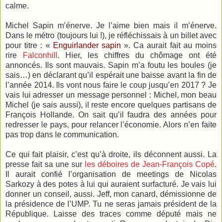
calme.
Michel Sapin m’énerve. Je l’aime bien mais il m’énerve.
Dans le métro (toujours lui !), je réfléchissais à un billet avec
pour titre : «
Enguirlander sapin
». Ca aurait fait au moins
rire
Falconhill
. Hier, les chiffres du chômage ont été
annoncés. Ils sont mauvais. Sapin m’a foutu les boules (je
sais…) en déclarant qu’il espérait une baisse avant la fin de
l’année 2014. Ils vont nous faire le coup jusqu’en 2017 ? Je
vais lui adresser un message personnel : Michel, mon beau
Michel (je sais aussi), il reste encore quelques partisans de
François Hollande. On sait qu’il faudra des années pour
redresser le pays, pour relancer l’économie. Alors n’en faite
pas trop dans le communication.
Ce qui fait plaisir, c’est qu’à droite, ils déconnent aussi. La
presse fait sa une sur
les déboires de Jean-François Copé
.
Il aurait confié l’organisation de meetings de Nicolas
Sarkozy à des potes à lui qui auraient surfacturé. Je vais lui
donner un conseil, aussi. Jeff, mon canard, démissionne de
la présidence de l’UMP. Tu ne seras jamais président de la
République. Laisse des traces comme député mais ne