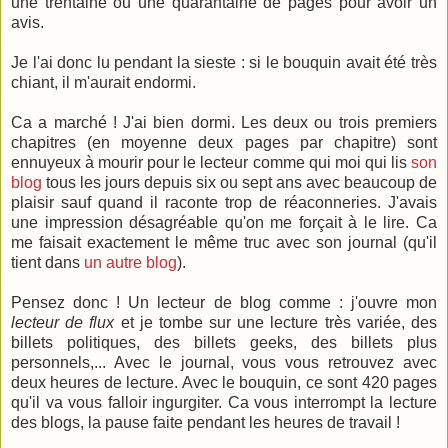
une trentaine ou une quarantaine de pages pour avoir un
avis.
Je l'ai donc lu pendant la sieste : si le bouquin avait été très
chiant, il m'aurait endormi.
Ca a marché ! J'ai bien dormi. Les deux ou trois premiers
chapitres (en moyenne deux pages par chapitre) sont
ennuyeux à mourir pour le lecteur comme qui moi qui lis
son
blog
tous les jours depuis six ou sept ans avec beaucoup de
plaisir sauf quand il raconte trop de réaconneries. J'avais
une impression désagréable qu'on me forçait à le lire. Ca
me faisait exactement le même truc avec son journal (qu'il
tient dans
un autre blog
).
Pensez donc ! Un lecteur de blog comme : j'ouvre mon
lecteur de flux
et je tombe sur une lecture très variée, des
billets politiques, des billets geeks, des billets plus
personnels,... Avec le journal, vous vous retrouvez avec
deux heures de lecture. Avec le bouquin, ce sont 420 pages
qu'il va vous falloir ingurgiter. Ca vous interrompt la lecture
des blogs, la pause faite pendant les heures de travail !