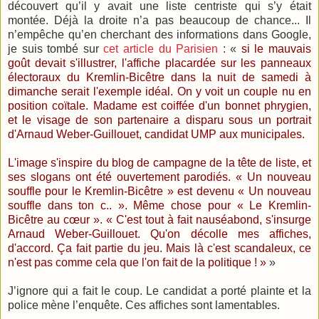
découvert qu’il y avait une liste centriste qui s’y était
montée. Déjà la droite n’a pas beaucoup de chance... Il
n’empêche qu’en cherchant des informations dans Google,
je suis tombé sur
cet article du Parisien
: «
si le mauvais
goût devait s'illustrer, l'affiche placardée sur les panneaux
électoraux du Kremlin-Bicêtre dans la nuit de samedi à
dimanche serait l'exemple idéal. On y voit un couple nu en
position coïtale. Madame est coiffée d'un bonnet phrygien,
et le visage de son partenaire a disparu sous un portrait
d'Arnaud Weber-Guillouet, candidat UMP aux municipales.
L'image s'inspire du blog de campagne de la tête de liste, et
ses slogans ont été ouvertement parodiés. « Un nouveau
souffle pour le Kremlin-Bicêtre » est devenu « Un nouveau
souffle dans ton c.. ». Même chose pour « Le Kremlin-
Bicêtre au cœur ». « C'est tout à fait nauséabond, s'insurge
Arnaud Weber-Guillouet. Qu'on décolle mes affiches,
d'accord. Ça fait partie du jeu. Mais là c'est scandaleux, ce
n'est pas comme cela que l'on fait de la politique ! »
»
J’ignore qui a fait le coup. Le candidat a porté plainte et la
police mène l’enquête. Ces affiches sont lamentables.