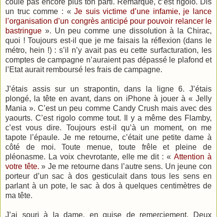
coule pas encore plus ton parti. Remarque, c’est rigolo. Dis
un truc comme : «
Je suis victime d’une infamie, je lance
l’organisation d’un congrès anticipé pour pouvoir relancer le
bastringue
». Un peu comme une dissolution à la Chirac,
quoi ! Toujours est-il que je me faisais la réflexion (dans le
métro, hein !) : s’il n’y avait pas eu cette surfacturation, les
comptes de campagne n’auraient pas dépassé le plafond et
l’Etat aurait remboursé les frais de campagne.
J’étais assis sur un strapontin, dans la ligne 6. J’étais
plongé, la tête en avant, dans on iPhone à jouer à « Jelly
Mania ». C’est un peu comme Candy Crush mais avec des
yaourts. C’est rigolo comme tout. Il y a même des Flamby,
c’est vous dire. Toujours est-il qu’à un moment, on me
tapote l’épaule. Je me retourne, c’était une petite dame à
côté de moi. Toute menue, toute frêle et pleine de
pléonasme. La voix chevrotante, elle me dit : «
Attention à
votre tête.
» Je me retourne dans l’autre sens. Un jeune con
porteur d’un sac à dos gesticulait dans tous les sens en
parlant à un pote, le sac à dos à quelques centimètres de
ma tête.
J’ai souri à la dame, en guise de remerciement. Deux