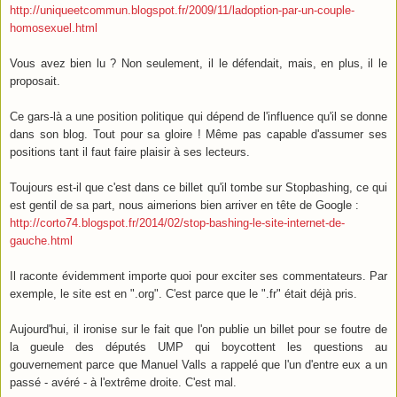
http://uniqueetcommun.blogspot.fr/2009/11/ladoption-par-un-couple-
homosexuel.html
Vous avez bien lu ? Non seulement, il le défendait, mais, en plus, il le
proposait.
Ce gars-là a une position politique qui dépend de l'influence qu'il se donne
dans son blog. Tout pour sa gloire ! Même pas capable d'assumer ses
positions tant il faut faire plaisir à ses lecteurs.
Toujours est-il que c'est dans ce billet qu'il tombe sur Stopbashing, ce qui
est gentil de sa part, nous aimerions bien arriver en tête de Google :
http://corto74.blogspot.fr/2014/02/stop-bashing-le-site-internet-de-
gauche.html
Il raconte évidemment importe quoi pour exciter ses commentateurs. Par
exemple, le site est en ".org". C'est parce que le ".fr" était déjà pris.
Aujourd'hui, il ironise sur le fait que l'on publie un billet pour se foutre de
la gueule des députés UMP qui boycottent les questions au
gouvernement parce que Manuel Valls a rappelé que l'un d'entre eux a un
passé - avéré - à l'extrême droite. C'est mal.