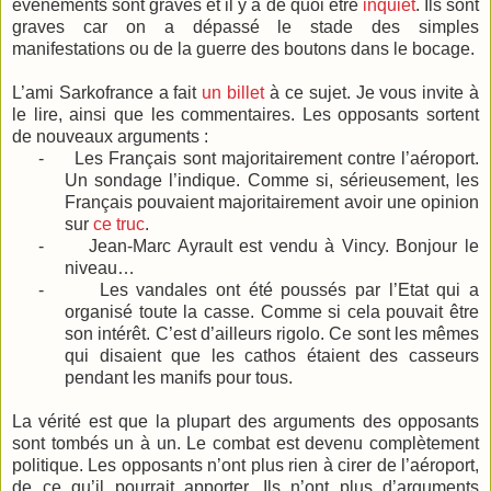
événements sont graves et il y a de quoi être
inquiet
. Ils sont
graves car on a dépassé le stade des simples
manifestations ou de la guerre des boutons dans le bocage.
L’ami Sarkofrance a fait
un billet
à ce sujet. Je vous invite à
le lire, ainsi que les commentaires. Les opposants sortent
de nouveaux arguments :
-
Les Français sont majoritairement contre l’aéroport.
Un sondage l’indique. Comme si, sérieusement, les
Français pouvaient majoritairement avoir une opinion
sur
ce truc
.
-
Jean-Marc Ayrault est vendu à Vincy. Bonjour le
niveau…
-
Les vandales ont été poussés par l’Etat qui a
organisé toute la casse. Comme si cela pouvait être
son intérêt. C’est d’ailleurs rigolo. Ce sont les mêmes
qui disaient que les cathos étaient des casseurs
pendant les manifs pour tous.
La vérité est que la plupart des arguments des opposants
sont tombés un à un. Le combat est devenu complètement
politique. Les opposants n’ont plus rien à cirer de l’aéroport,
de ce qu’il pourrait apporter. Ils n’ont plus d’arguments