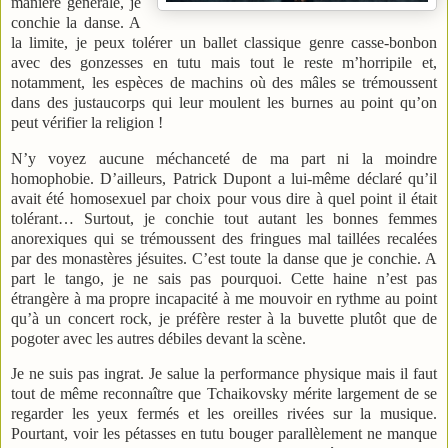
manière générale, je
conchie la danse. A
la limite, je peux tolérer un ballet classique genre casse-bonbon
avec des gonzesses en tutu mais tout le reste m’horripile et,
notamment, les espèces de machins où des mâles se trémoussent
dans des justaucorps qui leur moulent les burnes au point qu’on
peut vérifier la religion !
N’y voyez aucune méchanceté de ma part ni la moindre
homophobie. D’ailleurs, Patrick Dupont a lui-même déclaré qu’il
avait été homosexuel par choix pour vous dire à quel point il était
tolérant… Surtout, je conchie tout autant les bonnes femmes
anorexiques qui se trémoussent des fringues mal taillées recalées
par des monastères jésuites. C’est toute la danse que je conchie. A
part le tango, je ne sais pas pourquoi. Cette haine n’est pas
étrangère à ma propre incapacité à me mouvoir en rythme au point
qu’à un concert rock, je préfère rester à la buvette plutôt que de
pogoter avec les autres débiles devant la scène.
Je ne suis pas ingrat. Je salue la performance physique mais il faut
tout de même reconnaître que Tchaikovsky mérite largement de se
regarder les yeux fermés et les oreilles rivées sur la musique.
Pourtant, voir les pétasses en tutu bouger parallèlement ne manque