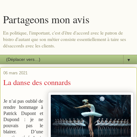
Partageons mon avis
En politique, l'important, c'est d'être d'accord avec le patron de
bistro d'autant que son métier consiste essentiellement à taire ses
désaccords avec les clients.
▼
06 mars 2021
La danse des connards
Je n’ai pas oublié de
rendre hommage à
Patrick Dupont et
Dupond : je ne
pouvais pas le
blairer. D’une