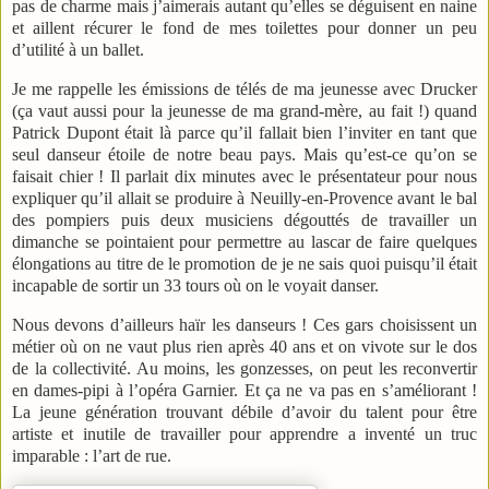
pas de charme mais j’aimerais autant qu’elles se déguisent en naine
et aillent récurer le fond de mes toilettes pour donner un peu
d’utilité à un ballet.
Je me rappelle les émissions de télés de ma jeunesse avec Drucker
(ça vaut aussi pour la jeunesse de ma grand-mère, au fait !) quand
Patrick Dupont était là parce qu’il fallait bien l’inviter en tant que
seul danseur étoile de notre beau pays. Mais qu’est-ce qu’on se
faisait chier ! Il parlait dix minutes avec le présentateur pour nous
expliquer qu’il allait se produire à Neuilly-en-Provence avant le bal
des pompiers puis deux musiciens dégouttés de travailler un
dimanche se pointaient pour permettre au lascar de faire quelques
élongations au titre de le promotion de je ne sais quoi puisqu’il était
incapable de sortir un 33 tours où on le voyait danser.
Nous devons d’ailleurs haïr les danseurs ! Ces gars choisissent un
métier où on ne vaut plus rien après 40 ans et on vivote sur le dos
de la collectivité. Au moins, les gonzesses, on peut les reconvertir
en dames-pipi à l’opéra Garnier. Et ça ne va pas en s’améliorant !
La jeune génération trouvant débile d’avoir du talent pour être
artiste et inutile de travailler pour apprendre a inventé un truc
imparable : l’art de rue.