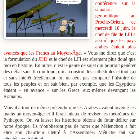
conférence sur la
situation
géopolitique au
Proche-Orient, ce
mercredi 18 juin, le
chef de file de LFI a
assuré que les pays
arabes étaient plus
avancés que les Francs au Moyen-Âge.
» Vous me direz que c’est
la formulation du
JDD
et le chef de LFI est sûrement plus doué que
moi en histoire. En outre, c’est le genre de sujet qui pourrait générer
des débat sans fin (au fond, qui a construit les cathédrales et tout ça)
et sans intérêt (réellement, on ne peut pas comparer l’histoire de
tous les peuples et on sait bien, par exemple, que les Egyptiens
étaient « en avance » sur les Grecs, eux-mêmes devançant les
Romains.
Mais il a tout de même prétendu que les Arabes avaient inventé les
maths au moyen-âge et il ferait mieux de réviser les théorèmes de
Pythagore. On va laisser les historiens bidons du futur délirer sur
notre époque. Ils n’oublieront pas de noter que Mélenchon a fait
élire son chauffeur illettré à l’Assemblée. Méluche fait son
clientélisme habituel.