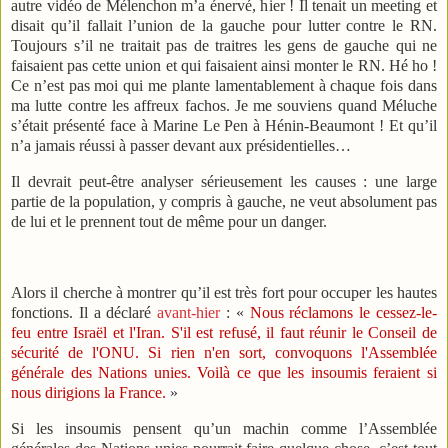
autre vidéo de Mélenchon m’a énervé, hier ! Il tenait un meeting et
disait qu’il fallait l’union de la gauche pour lutter contre le RN.
Toujours s’il ne traitait pas de traitres les gens de gauche qui ne
faisaient pas cette union et qui faisaient ainsi monter le RN. Hé ho !
Ce n’est pas moi qui me plante lamentablement à chaque fois dans
ma lutte contre les affreux fachos. Je me souviens quand Méluche
s’était présenté face à Marine Le Pen à Hénin-Beaumont ! Et qu’il
n’a jamais réussi à passer devant aux présidentielles…
Il devrait peut-être analyser sérieusement les causes : une large
partie de la population, y compris à gauche, ne veut absolument pas
de lui et le prennent tout de même pour un danger.
Alors il cherche à montrer qu’il est très fort pour occuper les hautes
fonctions. Il a déclaré
avant-hier
: «
Nous réclamons le cessez-le-
feu entre Israël et l'Iran. S'il est refusé, il faut réunir le Conseil de
sécurité de l'ONU. Si rien n'en sort, convoquons l'Assemblée
générale des Nations unies. Voilà ce que les insoumis feraient si
nous dirigions la France.
»
Si les insoumis pensent qu’un machin comme l’Assemblée