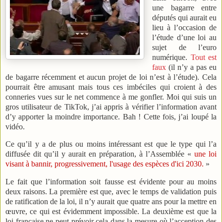
une bagarre entre
députés qui aurait eu
lieu à l’occasion de
l’étude d’une loi au
sujet de l’euro
numérique.
Tout est
faux
(il n’y a pas eu
de bagarre récemment et aucun projet de loi n’est à l’étude). Cela
pourrait être amusant mais tous ces imbéciles qui croient à des
conneries vues sur le net commence à me gonfler. Moi qui suis un
gros utilisateur de TikTok, j’ai appris à vérifier l’information avant
d’y apporter la moindre importance. Bah ! Cette fois, j’ai loupé la
vidéo.
Ce qu’il y a de plus ou moins intéressant est que le type qui l’a
diffusée dit qu’il y aurait en préparation, à l’Assemblée «
une loi
visant à bannir, progressivement, l'usage des espèces d'ici 2030.
»
Le fait que l’information soit fausse est évidente pour au moins
deux raisons. La première est que, avec le temps de validation puis
de ratification de la loi, il n’y aurait que quatre ans pour la mettre en
œuvre, ce qui est évidemment impossible. La deuxième est que la
loi française ne peut prévoir cela dans la mesure où l’acception des