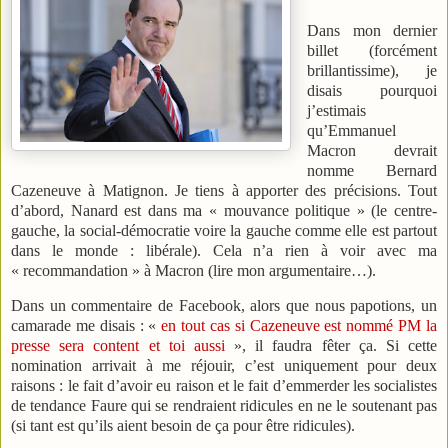
Dans mon dernier
billet (forcément
brillantissime), je
disais pourquoi
j’estimais
qu’Emmanuel
Macron devrait
nomme Bernard
Cazeneuve à Matignon. Je tiens à apporter des précisions. Tout
d’abord, Nanard est dans ma « mouvance politique » (le centre-
gauche, la social-démocratie voire la gauche comme elle est partout
dans le monde : libérale). Cela n’a rien à voir avec ma
« recommandation » à Macron (lire mon argumentaire…).
Dans un commentaire de Facebook, alors que nous papotions, un
camarade me disais : «
en tout cas si Cazeneuve est nommé PM la
presse sera content et toi aussi
», il faudra fêter ça. Si cette
nomination arrivait à me réjouir, c’est uniquement pour deux
raisons : le fait d’avoir eu raison et le fait d’emmerder les socialistes
de tendance Faure qui se rendraient ridicules en ne le soutenant pas
(si tant est qu’ils aient besoin de ça pour être ridicules).