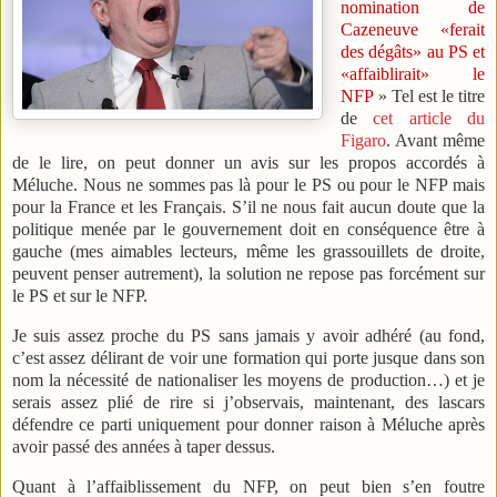
nomination de
Cazeneuve «ferait
des dégâts» au PS et
«affaiblirait» le
NFP
» Tel est le titre
de
cet article du
Figaro
. Avant même
de le lire, on peut donner un avis sur les propos accordés à
Méluche. Nous ne sommes pas là pour le PS ou pour le NFP mais
pour la France et les Français. S’il ne nous fait aucun doute que la
politique menée par le gouvernement doit en conséquence être à
gauche (mes aimables lecteurs, même les grassouillets de droite,
peuvent penser autrement), la solution ne repose pas forcément sur
le PS et sur le NFP.
Je suis assez proche du PS sans jamais y avoir adhéré (au fond,
c’est assez délirant de voir une formation qui porte jusque dans son
nom la nécessité de nationaliser les moyens de production…) et je
serais assez plié de rire si j’observais, maintenant, des lascars
défendre ce parti uniquement pour donner raison à Méluche après
avoir passé des années à taper dessus.
Quant à l’affaiblissement du NFP, on peut bien s’en foutre