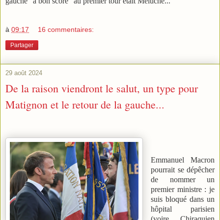
gauche "à bon score" au premier tour était Méluche...
à
09:17
16 commentaires:
Partager
29 août 2024
De la raison viendront le salut, un type pour
Matignon et le retour de la gauche...
Emmanuel Macron
pourrait se dépêcher
de nommer un
premier ministre : je
suis bloqué dans un
hôpital parisien
(voire Chiraquien