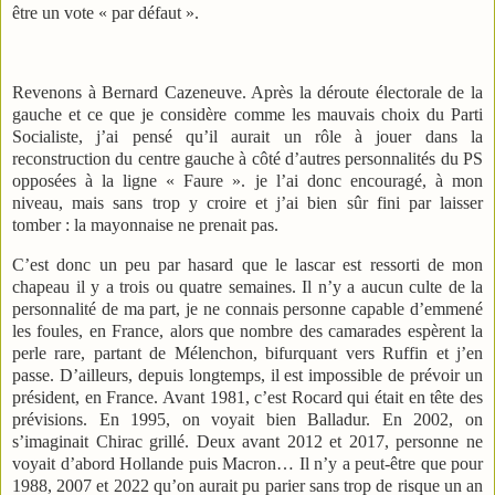
être un vote « par défaut ».
Revenons à Bernard Cazeneuve. Après la déroute électorale de la
gauche et ce que je considère comme les mauvais choix du Parti
Socialiste, j’ai pensé qu’il aurait un rôle à jouer dans la
reconstruction du centre gauche à côté d’autres personnalités du PS
opposées à la ligne « Faure ». je l’ai donc encouragé, à mon
niveau, mais sans trop y croire et j’ai bien sûr fini par laisser
tomber : la mayonnaise ne prenait pas.
C’est donc un peu par hasard que le lascar est ressorti de mon
chapeau il y a trois ou quatre semaines. Il n’y a aucun culte de la
personnalité de ma part, je ne connais personne capable d’emmené
les foules, en France, alors que nombre des camarades espèrent la
perle rare, partant de Mélenchon, bifurquant vers Ruffin et j’en
passe. D’ailleurs, depuis longtemps, il est impossible de prévoir un
président, en France. Avant 1981, c’est Rocard qui était en tête des
prévisions. En 1995, on voyait bien Balladur. En 2002, on
s’imaginait Chirac grillé. Deux avant 2012 et 2017, personne ne
voyait d’abord Hollande puis Macron… Il n’y a peut-être que pour
1988, 2007 et 2022 qu’on aurait pu parier sans trop de risque un an