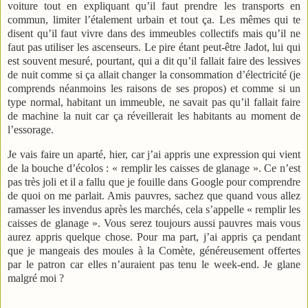
voiture tout en expliquant qu’il faut prendre les transports en
commun, limiter l’étalement urbain et tout ça. Les mêmes qui te
disent qu’il faut vivre dans des immeubles collectifs mais qu’il ne
faut pas utiliser les ascenseurs. Le pire étant peut-être Jadot, lui qui
est souvent mesuré, pourtant, qui a dit qu’il fallait faire des lessives
de nuit comme si ça allait changer la consommation d’électricité (je
comprends néanmoins les raisons de ses propos) et comme si un
type normal, habitant un immeuble, ne savait pas qu’il fallait faire
de machine la nuit car ça réveillerait les habitants au moment de
l’essorage.
Je vais faire un aparté, hier, car j’ai appris une expression qui vient
de la bouche d’écolos : « remplir les caisses de glanage ». Ce n’est
pas très joli et il a fallu que je fouille dans Google pour comprendre
de quoi on me parlait. Amis pauvres, sachez que quand vous allez
ramasser les invendus après les marchés, cela s’appelle « remplir les
caisses de glanage ». Vous serez toujours aussi pauvres mais vous
aurez appris quelque chose. Pour ma part, j’ai appris ça pendant
que je mangeais des moules à la Comète, généreusement offertes
par le patron car elles n’auraient pas tenu le week-end. Je glane
malgré moi ?