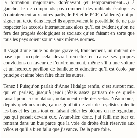
la formation majoritaire, dorénavant (et temporairement…) à
gauche. Je ne comprends pas comment des militants écologistes
(contrairement aux autres partis, le PS et le PCF, d’ailleurs) ont pu
signer un texte dans lequel ils approuvaient la possibilité de ne pas
respecter les accords internationaux alors qu’il est évident qu’on ne
fera des progrès écologiques et sociaux qu’en faisant en sorte que
tous les pays soient soumis aux mêmes normes.
Il s’agit d’une faute politique grave et, franchement, un militant de
base qui accepte cela devrait remettre en cause ses propres
convictions en faveur de l’environnement, même s’il a une voiture
et un heureux pavillon de banlieue et admettre qu’il est écolo par
principe et aime bien faire chier les autres.
Tenez ! Puisqu’on parlait d’Anne Hidalgo (enfin, c’est surtout moi
qui en parlais), jusqu’à jeudi j’étais assez partisan de ce quelle
faisait pour la circulation, notamment celle des vélos. Néanmoins,
depuis quelques mois, ça me gonflait de voir des cyclistes ralentir
les bus et les taxis tout en faisant chier les piétons en ne regardant
pas qui passait devant eux. Avant-hier, donc, j’ai failli me tuer en
rentrant dans un bus parce que la voie de droite était réservée aux
vélos et qu’il a bien fallu que j’avance. De la pure folie.