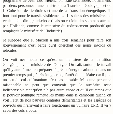
programme de Jean-Luc Mélenchon. Elle sera aidée, notamment,
par deux personnes : une ministre de la Transition écologique et de
la Cohésion des territoires et une de la Transition énergétique. Ils
font tout pour le transit, visiblement… Les titres des ministères ne
veulent plus dire grand-chose (mais on est loin des sommets atteints
par Hollande, comme le ministère du redressement productif qui
remplaçait le ministère de l’industrie).
Je suppose que si Macron a mis trois semaines pour faire son
gouvernement c’est parce qu’il cherchait des noms rigolos ou
ridicules.
On voit néanmoins ce qu’est un ministère de la transition
énergétique : un ministère de l’énergie. On sait, surtout, le travail
qu’il y aura à mener : préparer l’après « énergie carbone » dans un
premier temps puis, à très long terme, l’arrêt du nucléaire car il pue
un peu du cul et l’uranium n’est pas inusable. Mais une personne
raisonnable ne peut que convenir que le nucléaire reste
indispensable tant qu’on n’a pas autre chose et qu’il est temps que
le pouvoir politique remette les mains dans le cambouis quand on
voit l’état de nos pauvres centrales déméritantes et les espèces de
poivrots qui n’arrivent à faire fonctionner un vulgaire EPR. Il va y
avoir des culs à botter.