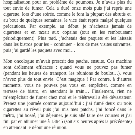
hospitalisation pour un problème de poumons. Je n’avais plus du
tout envie de fumer. Cela a duré onze mois puis j’ai repris une
cigarette, lors d’une soirée, comme le font la plupart des abrutis et,
au bout de quelques semaines, le vice était repris malgré quelques
précautions. Par exemple, au début, je n’achetais jamais de
cigarettes et en taxait aux copains (tout en les remboursant
périodiquement). Plus tard, j’achetais des paquets et les laissais
dans les bistros pour les « continuer » lors de mes visites suivantes,
puis j’ai gardé les paquets avec moi…
Mon oncologue m’avait prescrit des patchs, ensuite. Ces machins
sont drôlement efficaces : quand vous ne pouvez pas fumer
(pendant les heures de transport, les réunions de boulot…), vous
n’avez plus du tout envie. C’est magique ! Par contre, à d’autres
moments, vous ne pouvez pas vous en empêcher, comme en
terrasse de bistro, en attendant le train… Finalement, rien ne
m’empêchait de fumer chez moi et le télétravail a été dévastateur.
Prenez une journée comme aujourd’hui : j’ai fumé deux ou trois
cigarettes au réveil puis j’ai mis mes patchs, j’ai foncé dans le
métro, j’ai bossé, j’ai déjeuner, je suis allé faire des courses et j’ai
fini par en allumer une à 13h45 (soit six heures après la précédente)
en attendant le début une réunion.