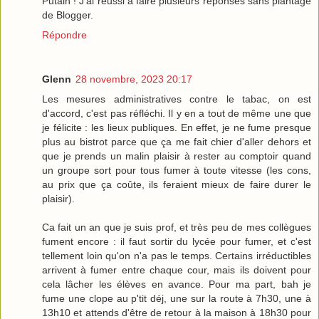
Putain ! J’ai réussi à faire plusieurs réponses sans plantage
de Blogger.
Répondre
Glenn
28 novembre, 2023 20:17
Les mesures administratives contre le tabac, on est
d'accord, c'est pas réfléchi. Il y en a tout de même une que
je félicite : les lieux publiques. En effet, je ne fume presque
plus au bistrot parce que ça me fait chier d'aller dehors et
que je prends un malin plaisir à rester au comptoir quand
un groupe sort pour tous fumer à toute vitesse (les cons,
au prix que ça coûte, ils feraient mieux de faire durer le
plaisir).
Ca fait un an que je suis prof, et très peu de mes collègues
fument encore : il faut sortir du lycée pour fumer, et c'est
tellement loin qu'on n'a pas le temps. Certains irréductibles
arrivent à fumer entre chaque cour, mais ils doivent pour
cela lâcher les élèves en avance. Pour ma part, bah je
fume une clope au p'tit déj, une sur la route à 7h30, une à
13h10 et attends d'être de retour à la maison à 18h30 pour