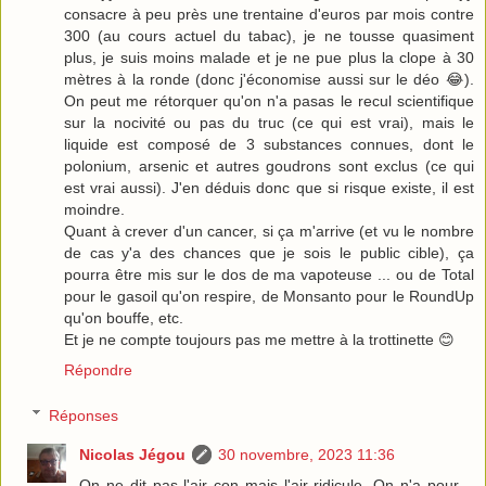
consacre à peu près une trentaine d'euros par mois contre
300 (au cours actuel du tabac), je ne tousse quasiment
plus, je suis moins malade et je ne pue plus la clope à 30
mètres à la ronde (donc j'économise aussi sur le déo 😂).
On peut me rétorquer qu'on n'a pasas le recul scientifique
sur la nocivité ou pas du truc (ce qui est vrai), mais le
liquide est composé de 3 substances connues, dont le
polonium, arsenic et autres goudrons sont exclus (ce qui
est vrai aussi). J'en déduis donc que si risque existe, il est
moindre.
Quant à crever d'un cancer, si ça m'arrive (et vu le nombre
de cas y'a des chances que je sois le public cible), ça
pourra être mis sur le dos de ma vapoteuse ... ou de Total
pour le gasoil qu'on respire, de Monsanto pour le RoundUp
qu'on bouffe, etc.
Et je ne compte toujours pas me mettre à la trottinette 😊
Répondre
Réponses
Nicolas Jégou
30 novembre, 2023 11:36
On ne dit pas l'air con mais l'air ridicule. On n'a pour