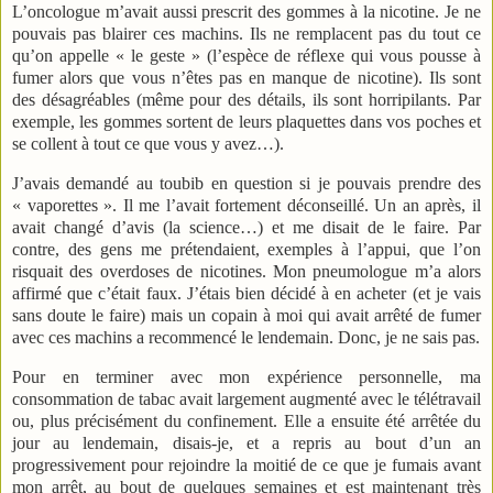
L’oncologue m’avait aussi prescrit des gommes à la nicotine. Je ne
pouvais pas blairer ces machins. Ils ne remplacent pas du tout ce
qu’on appelle « le geste » (l’espèce de réflexe qui vous pousse à
fumer alors que vous n’êtes pas en manque de nicotine). Ils sont
des désagréables (même pour des détails, ils sont horripilants. Par
exemple, les gommes sortent de leurs plaquettes dans vos poches et
se collent à tout ce que vous y avez…).
J’avais demandé au toubib en question si je pouvais prendre des
« vaporettes ». Il me l’avait fortement déconseillé. Un an après, il
avait changé d’avis (la science…) et me disait de le faire. Par
contre, des gens me prétendaient, exemples à l’appui, que l’on
risquait des overdoses de nicotines. Mon pneumologue m’a alors
affirmé que c’était faux. J’étais bien décidé à en acheter (et je vais
sans doute le faire) mais un copain à moi qui avait arrêté de fumer
avec ces machins a recommencé le lendemain. Donc, je ne sais pas.
Pour en terminer avec mon expérience personnelle, ma
consommation de tabac avait largement augmenté avec le télétravail
ou, plus précisément du confinement. Elle a ensuite été arrêtée du
jour au lendemain, disais-je, et a repris au bout d’un an
progressivement pour rejoindre la moitié de ce que je fumais avant
mon arrêt, au bout de quelques semaines et est maintenant très