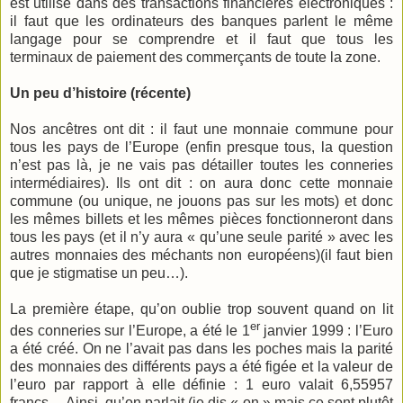
est utilisé dans des transactions financières électroniques :
il faut que les ordinateurs des banques parlent le même
langage pour se comprendre et il faut que tous les
terminaux de paiement des commerçants de toute la zone.
Un peu d’histoire (récente)
Nos ancêtres ont dit : il faut une monnaie commune pour
tous les pays de l’Europe (enfin presque tous, la question
n’est pas là, je ne vais pas détailler toutes les conneries
intermédiaires). Ils ont dit : on aura donc cette monnaie
commune (ou unique, ne jouons pas sur les mots) et donc
les mêmes billets et les mêmes pièces fonctionneront dans
tous les pays (et il n’y aura « qu’une seule parité » avec les
autres monnaies des méchants non européens)(il faut bien
que je stigmatise un peu…).
La première étape, qu’on oublie trop souvent quand on lit
er
des conneries sur l’Europe, a été le 1
janvier 1999 : l’Euro
a été créé. On ne l’avait pas dans les poches mais la parité
des monnaies des différents pays a été figée et la valeur de
l’euro par rapport à elle définie : 1 euro valait 6,55957
francs… Ainsi, qu’on parlait (je dis « on » mais ce sont plutôt