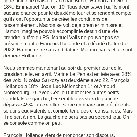
ligne politique mais un candidat. Benoît Hamon a environ
18%. Emmanuel Macron, 10. Tous deux savent qu'ils n'ont
aucune chance pour le deuxième tour et se rendent compte
qu'ils ont l'opportunité de créer les conditions de
rassemblement. Macron se voit déjà premier ministre et
Hamon imagine pouvoir accomplir le destin d'une vie :
prendre la tête du PS. Manuel Valls ne pouvait pas se
présenter contre François Hollande et a décidé d'attendre
2022. Hamon retire sa candidature. Macron, Valls et lui sont
derrière Hollande.
Nous sommes maintenant au soir du premier tour de la
présidentielle, en avril. Marine Le Pen est en tête avec 28%
des voix, Nicolas Sarkozy est deuxième avec 22. François
Hollande a 18%, Jean-Luc Mélenchon 14 et Arnaud
Montebourg 10. Avec Cécile Duflot et les autres petits
candidats de gauche, l'ensemble des voix de gauche
dépasse 45%, un excellent score comparé aux précédents
scrutins équivalents et compte tenu des circonstances. Mais
il ne sert à rien. La gauche ne sera pas au second tour. On
se console comme on peut.
François Hollande vient de prononcer son discours. Il