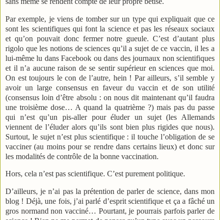
sans même se rendent compte de leur propre bêtise.
Par exemple, je viens de tomber sur un type qui expliquait que ce
sont les scientifiques qui font la science et pas les réseaux sociaux
et qu’on pouvait donc fermer notre gueule. C’est d’autant plus
rigolo que les notions de sciences qu’il a sujet de ce vaccin, il les a
lui-même lu dans Facebook ou dans des journaux non scientifiques
et il n’a aucune raison de se sentir supérieur en sciences que moi.
On est toujours le con de l’autre, hein ! Par ailleurs, s’il semble y
avoir un large consensus en faveur du vaccin et de son utilité
(consensus loin d’être absolu : on nous dit maintenant qu’il faudra
une troisième dose… A quand la quatrième ?) mais pas du passe
qui n’est qu’un pis-aller pour éluder un sujet (les Allemands
viennent de l’éluder alors qu’ils sont bien plus rigides que nous).
Surtout, le sujet n’est plus scientifique : il touche l’obligation de se
vacciner (au moins pour se rendre dans certains lieux) et donc sur
les modalités de contrôle de la bonne vaccination.
Hors, cela n’est pas scientifique. C’est purement politique.
D’ailleurs, je n’ai pas la prétention de parler de science, dans mon
blog ! Déjà, une fois, j’ai parlé d’esprit scientifique et ça a fâché un
gros normand non vacciné… Pourtant, je pourrais parfois parler de