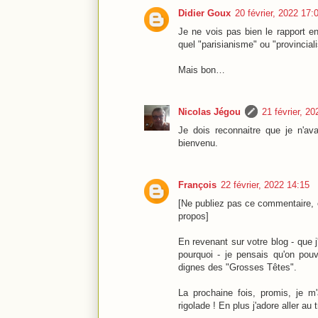
Didier Goux
20 février, 2022 17:
Je ne vois pas bien le rapport en
quel "parisianisme" ou "provincial
Mais bon…
Nicolas Jégou
21 février, 2
Je dois reconnaitre que je n'av
bienvenu.
François
22 février, 2022 14:15
[Ne publiez pas ce commentaire, c
propos]
En revenant sur votre blog - que j
pourquoi - je pensais qu'on pou
dignes des "Grosses Têtes".
La prochaine fois, promis, je m
rigolade ! En plus j'adore aller au