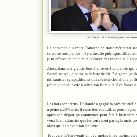
Photo ancienne mais pas colorisée
La personne qui traite Touraine de traite mériterait s
se croire tout permis : il y a insulte publique, diffama
je m’efforce de ne le faire qu’avec des inconnus. Ils son
Alors, dans ma grande bonté et avec l’empathie qui me 
Socialiste qui, a peine la défaite de 2017 digérée (cel
militants et sympathisants qui avaient choisi une polit
job et je vous invite à relire son livre « le rêve françai
Les faits sont têtus. Hollande a gagné la présidentiell
à peine à 23% mais il reste des andouilles pour ne pas 
après son départ, ça commence peut-être à bien faire d
veux bien admettre que les torts sont partagés mais p
alors qu’il en avait fait un livre.
Tout cela m’énerverait un peu moins si, au moins, on n