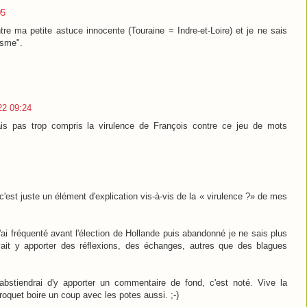
05
tre ma petite astuce innocente (Touraine = Indre-et-Loire) et je ne sais
isme".
022 09:24
ais pas trop compris la virulence de François contre ce jeu de mots
'est juste un élément d'explication vis-à-vis de la « virulence ?» de mes
'ai fréquenté avant l'élection de Hollande puis abandonné je ne sais plus
vait y apporter des réflexions, des échanges, autres que des blagues
'abstiendrai d'y apporter un commentaire de fond, c'est noté. Vive la
 troquet boire un coup avec les potes aussi. ;-)