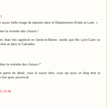
21
ne assez belle image de députée dans le Département d'Indre et Loire. »
 bien la moindre des choses !
 était très apprécié en Seine-et-Marne, tandis que Me Lyon-Caen se
Rhône et dans le Calvados.
t bien la moindre des choses !"
ce genre de détail, vous le savez bien, vous qui avez un blog dont la
e bon goux provincial.
022 14:36