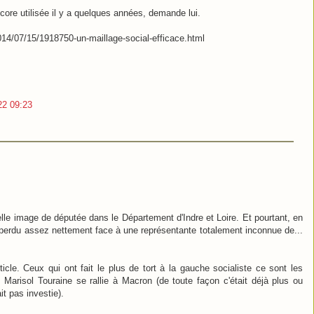
encore utilisée il y a quelques années, demande lui.
2014/07/15/1918750-un-maillage-social-efficace.html
022 09:23
lle image de députée dans le Département d'Indre et Loire. Et pourtant, en
 perdu assez nettement face à une représentante totalement inconnue de...
ticle. Ceux qui ont fait le plus de tort à la gauche socialiste ce sont les
 Marisol Touraine se rallie à Macron (de toute façon c'était déjà plus ou
t pas investie).