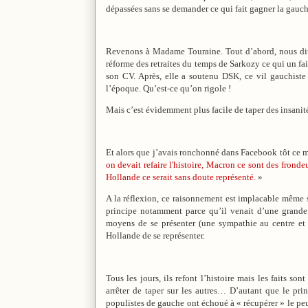
dépassées sans se demander ce qui fait gagner la gau
Revenons à Madame Touraine. Tout d’abord, nous dit W
réforme des retraites du temps de Sarkozy ce qui un fai
son CV. Après, elle a soutenu DSK, ce vil gauchiste
l’époque. Qu’est-ce qu’on rigole !
Mais c’est évidemment plus facile de taper des insanit
Et alors que j’avais ronchonné dans Facebook tôt ce 
on devait refaire l'histoire, Macron ce sont des frondeur
Hollande ce serait sans doute représenté.
»
A la réflexion, ce raisonnement est implacable même s
principe notamment parce qu’il venait d’une grande b
moyens de se présenter (une sympathie au centre et 
Hollande de se représenter.
Tous les jours, ils refont l’histoire mais les faits s
arrêter de taper sur les autres… D’autant que le prin
populistes de gauche ont échoué à « récupérer » le peup