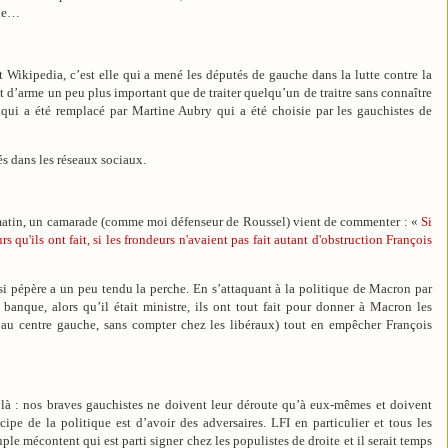
che…
ikipedia, c’est elle qui a mené les députés de gauche dans la lutte contre la
t d’arme un peu plus important que de traiter quelqu’un de traitre sans connaître
 qui a été remplacé par Martine Aubry qui a été choisie par les gauchistes de
és dans les réseaux sociaux.
matin, un camarade (comme moi défenseur de Roussel) vient de commenter : «
Si
s qu'ils ont fait, si les frondeurs n'avaient pas fait autant d'obstruction François
i pépère a un peu tendu la perche. En s’attaquant à la politique de Macron par
anque, alors qu’il était ministre, ils ont tout fait pour donner à Macron les
au centre gauche, sans compter chez les libéraux) tout en empêcher François
ont là : nos braves gauchistes ne doivent leur déroute qu’à eux-mêmes et doivent
cipe de la politique est d’avoir des adversaires. LFI en particulier et tous les
le mécontent qui est parti signer chez les populistes de droite et il serait temps