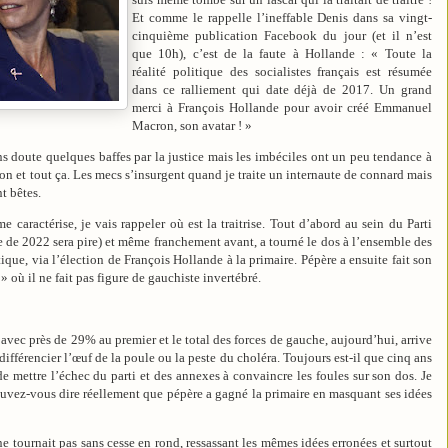
Et comme le rappelle l’ineffable Denis dans sa vingt-
cinquième publication Facebook du jour (et il n’est
que 10h), c’est de la faute à Hollande : « Toute la
réalité politique des socialistes français est résumée
dans ce ralliement qui date déjà de 2017. Un grand
merci à François Hollande pour avoir créé Emmanuel
Macron, son avatar ! »
ans doute quelques baffes par la justice mais les imbéciles ont un peu tendance à
tion et tout ça. Les mecs s’insurgent quand je traite un internaute de connard mais
t bêtes.
caractérise, je vais rappeler où est la traitrise. Tout d’abord au sein du Parti
le de 2022 sera pire) et même franchement avant, a tourné le dos à l’ensemble des
ique, via l’élection de François Hollande à la primaire. Pépère a ensuite fait son
s » où il ne fait pas figure de gauchiste invertébré.
e avec près de 29% au premier et le total des forces de gauche, aujourd’hui, arrive
différencier l’œuf de la poule ou la peste du choléra. Toujours est-il que cinq ans
e mettre l’échec du parti et des annexes à convaincre les foules sur son dos. Je
ouvez-vous dire réellement que pépère a gagné la primaire en masquant ses idées
e tournait pas sans cesse en rond, ressassant les mêmes idées erronées et surtout