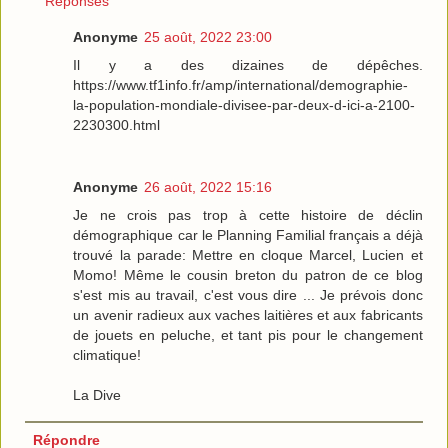
Réponses
Anonyme
25 août, 2022 23:00
Il y a des dizaines de dépêches.
https://www.tf1info.fr/amp/international/demographie-
la-population-mondiale-divisee-par-deux-d-ici-a-2100-
2230300.html
Anonyme
26 août, 2022 15:16
Je ne crois pas trop à cette histoire de déclin
démographique car le Planning Familial français a déjà
trouvé la parade: Mettre en cloque Marcel, Lucien et
Momo! Même le cousin breton du patron de ce blog
s'est mis au travail, c'est vous dire ... Je prévois donc
un avenir radieux aux vaches laitières et aux fabricants
de jouets en peluche, et tant pis pour le changement
climatique!
La Dive
Répondre