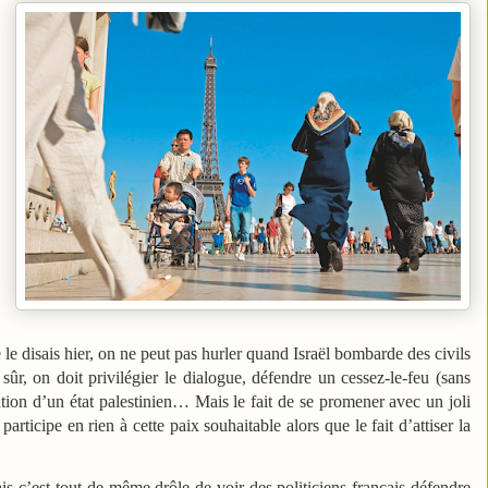
 disais hier, on ne peut pas hurler quand Israël bombarde des civils
 sûr, on doit privilégier le dialogue, défendre un cessez-le-feu (sans
réation d’un état palestinien… Mais le fait de se promener avec un joli
rticipe en rien à cette paix souhaitable alors que le fait d’attiser la
ais c’est tout de même drôle de voir des politiciens français défendre