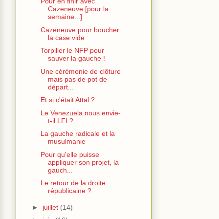
Pour en finir avec
Cazeneuve [pour la
semaine...]
Cazeneuve pour boucher
la case vide
Torpiller le NFP pour
sauver la gauche !
Une cérémonie de clôture
mais pas de pot de
départ...
Et si c'était Attal ?
Le Venezuela nous envie-
t-il LFI ?
La gauche radicale et la
musulmanie
Pour qu'elle puisse
appliquer son projet, la
gauch...
Le retour de la droite
républicaine ?
►
juillet
(14)