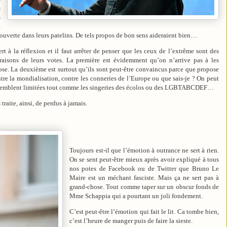
s
s
t
 ouverte dans leurs patelins. De tels propos de bon sens aideraient bien…
rt à la réflexion et il faut arrêter de penser que les ceux de l’extrême sont des
s raisons de leurs votes. La première est évidemment qu’on n’arrive pas à les
se. La deuxième est surtout qu’ils sont peut-être convaincus parce que propose
tre la mondialisation, contre les conneries de l’Europe ou que sais-je ? On peut
eur semblent limitées tout comme les singeries des écolos ou des LGBTABCDEF…
 traite, ainsi, de perdus à jamais.
Toujours est-il que l’émotion à outrance ne sert à rien.
On se sent peut-être mieux après avoir expliqué à tous
nos potes de Facebook ou de Twitter que Bruno Le
Maire est un méchant fasciste. Mais ça ne sert pas à
grand-chose. Tout comme taper sur un obscur fonds de
Mme Schappia qui a pourtant un joli fondement.
C’est peut-être l’émotion qui fait le lit. Ca tombe bien,
c’est l’heure de manger puis de faire la sieste.