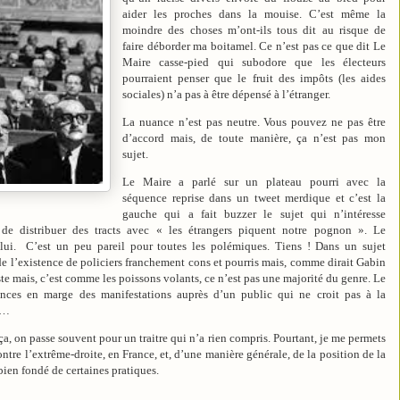
aider les proches dans la mouise. C’est même la
moindre des choses m’ont-ils tous dit au risque de
faire déborder ma boitamel. Ce n’est pas ce que dit Le
Maire casse-pied qui subodore que les électeurs
pourraient penser que le fruit des impôts (les aides
sociales) n’a pas à être dépensé à l’étranger.
La nuance n’est pas neutre. Vous pouvez ne pas être
d’accord mais, de toute manière, ça n’est pas mon
sujet.
Le Maire a parlé sur un plateau pourri avec la
séquence reprise dans un tweet merdique et c’est la
gauche qui a fait buzzer le sujet qui n’intéresse
 de distribuer des tracts avec « les étrangers piquent notre pognon ». Le
lui.
C’est un peu pareil pour toutes les polémiques. Tiens ! Dans un sujet
e l’existence de policiers franchement cons et pourris mais, comme dirait Gabin
ste mais, c’est comme les poissons volants, ce n’est pas une majorité du genre. Le
lences en marge des manifestations auprès d’un public qui ne croit pas à la
se…
a, on passe souvent pour un traitre qui n’a rien compris. Pourtant, je me permets
 contre l’extrême-droite, en France, et, d’une manière générale, de la position de la
ien fondé de certaines pratiques.