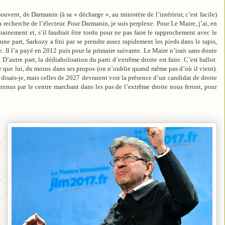
uvent, de Darmanin (à sa « décharge », au ministère de l’intérieur, c’est facile)
la recherche de l’électeur. Pour Darmanin, je suis perplexe. Pour Le Maire, j’ai, en
hainement et, s’il faudrait être tordu pour ne pas faire le rapprochement avec le
’une part, Sarkozy a fini par se prendre assez rapidement les pieds dans le tapis,
. Il l’a payé en 2012 puis pour la primaire suivante. Le Maire n’irait sans doute
autre part, la dédiabolisation du parti d’extrême droite est faite. C’est ballot.
te que lui, du moins dans ses propos (on n’oublie quand même pas d’où il vient).
disais-je, mais celles de 2027 devraient voir la présence d’un candidat de droite
nus par le centre marchant dans les pas de l’extrême droite nous feront, pour
s
e
a
s
s
t
s
c
s
s