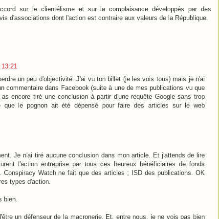
'accord sur le clientélisme et sur la complaisance développés par des
vis d'associations dont l'action est contraire aux valeurs de la République.
3 13:21
rdre un peu d'objectivité. J'ai vu ton billet (je les vois tous) mais je n'ai
 un commentaire dans Facebook (suite à une de mes publications vu que
Tu as encore tiré une conclusion à partir d'une requête Google sans trop
te que le pognon ait été dépensé pour faire des articles sur le web
nt. Je n'ai tiré aucune conclusion dans mon article. Et j'attends de lire
urent l'action entreprise par tous ces heureux bénéficiaires de fonds
l. Conspiracy Watch ne fait que des articles ; ISD des publications. OK
es types d'action.
s bien.
être un défenseur de la macronerie. Et, entre nous, je ne vois pas bien