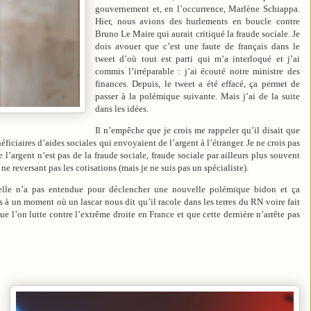
gouvernement et, en l’occurrence, Marlène Schiappa.
Hier, nous avions des hurlements en boucle contre
Bruno Le Maire qui aurait critiqué la fraude sociale. Je
dois avouer que c’est une faute de français dans le
tweet d’où tout est parti qui m’a interloqué et j’ai
commis l’irréparable : j’ai écouté notre ministre des
finances. Depuis, le tweet a été effacé, ça permet de
passer à la polémique suivante. Mais j’ai de la suite
dans les idées.
Il n’empêche que je crois me rappeler qu’il disait que
ficiaires d’aides sociales qui envoyaient de l’argent à l’étranger. Je ne crois pas
e l’argent n’est pas de la fraude sociale, fraude sociale par ailleurs plus souvent
e reversant pas les cotisations (mais je ne suis pas un spécialiste).
elle n’a pas entendue pour déclencher une nouvelle polémique bidon et ça
 à un moment où un lascar nous dit qu’il racole dans les terres du RN voire fait
e l’on lutte contre l’extrême droite en France et que cette dernière n’arrête pas