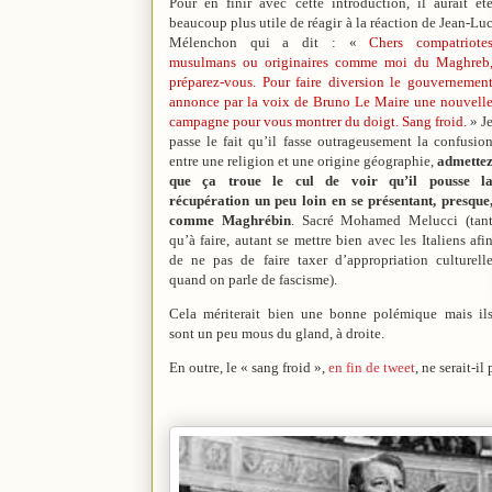
Pour en finir avec cette introduction, il aurait ét
beaucoup plus utile de réagir à la réaction de Jean-Lu
Mélenchon qui a dit : «
Chers compatriote
musulmans ou originaires comme moi du Maghreb
préparez-vous. Pour faire diversion le gouvernemen
annonce par la voix de Bruno Le Maire une nouvell
campagne pour vous montrer du doigt. Sang froid.
» J
passe le fait qu’il fasse outrageusement la confusio
entre une religion et une origine géographie,
admette
que ça troue le cul de voir qu’il pousse l
récupération un peu loin en se présentant, presque
comme Maghrébin
. Sacré Mohamed Melucci (tan
qu’à faire, autant se mettre bien avec les Italiens afi
de ne pas de faire taxer d’appropriation culturell
quand on parle de fascisme).
Cela mériterait bien une bonne polémique mais il
sont un peu mous du gland, à droite.
En outre, le « sang froid »,
en fin de tweet
, ne serait-i