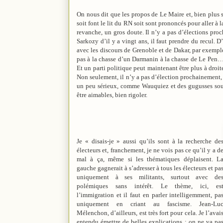
On nous dit que les propos de Le Maire et, bien plus so
soit font le lit du RN soit sont prononcés pour aller à 
revanche, un gros doute. Il n’y a pas d’élections proc
Sarkozy d’il y a vingt ans, il faut prendre du recul. D
avec les discours de Grenoble et de Dakar, par exemple
pas à la chasse d’un Darmanin à la chasse de Le Pen… D’
Et un parti politique peut maintenant être plus à droi
Non seulement, il n’y a pas d’élection prochainement, 
un peu sérieux, comme Wauquiez et des gugusses soute
être aimables, bien rigoler.
Je « disais-je » aussi qu’ils sont à la recherche de
électeurs et, franchement, je ne vois pas ce qu’il y a d
mal à ça, même si les thématiques déplaisent. L
gauche gagnerait à s’adresser à tous les électeurs et pa
uniquement à ses militants, surtout avec de
polémiques sans intérêt. Le thème, ici, es
l’immigration et il faut en parler intelligemment, pa
uniquement en criant au fascisme. Jean-Lu
Mélenchon, d’ailleurs, est très fort pour cela. Je l’avai
entendu émettre de belles explications : on ne va pa