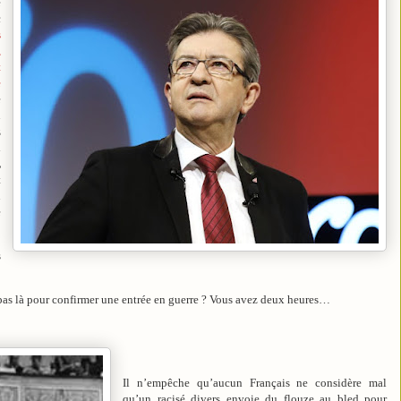
é
c
s
,
t
e
e
n
z
a
,
t
n
e
s
l pas là pour confirmer une entrée en guerre ? Vous avez deux heures…
Il n’empêche qu’aucun Français ne considère mal
qu’un racisé divers envoie du flouze au bled pour