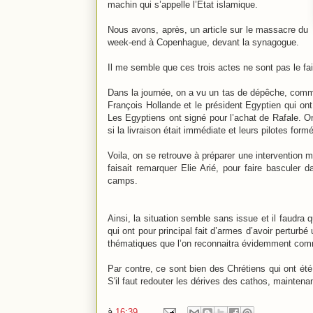
machin qui s’appelle l’Etat islamique.
Nous avons, après, un article sur le massacre du
week-end à Copenhague, devant la synagogue.
Il me semble que ces trois actes ne sont pas le fait
Dans la journée, on a vu un tas de dépêche, comme
François Hollande et le président Egyptien qui on
Les Egyptiens ont signé pour l’achat de Rafale. On 
si la livraison était immédiate et leurs pilotes formé
Voila, on se retrouve à préparer une intervention 
faisait remarquer Elie Arié, pour faire bascule
camps.
Ainsi, la situation semble sans issue et il faudr
qui ont pour principal fait d’armes d’avoir perturbé
thématiques que l’on reconnaitra évidemment c
Par contre, ce sont bien des Chrétiens qui ont é
S'il faut redouter les dérives des cathos, maintenan
à
16:39