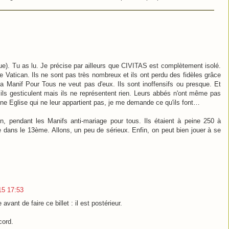
ue). Tu as lu. Je précise par ailleurs que CIVITAS est complètement isolé.
e Vatican. Ils ne sont pas très nombreux et ils ont perdu des fidèles grâce
a Manif Pour Tous ne veut pas d'eux. Ils sont inoffensifs ou presque. Et
uit, ils gesticulent mais ils ne représentent rien. Leurs abbés n'ont même pas
une Eglise qui ne leur appartient pas, je me demande ce qu'ils font…
coin, pendant les Manifs anti-mariage pour tous. Ils étaient à peine 250 à
e dans le 13ème. Allons, un peu de sérieux. Enfin, on peut bien jouer à se
015 17:53
vant de faire ce billet : il est postérieur.
cord.