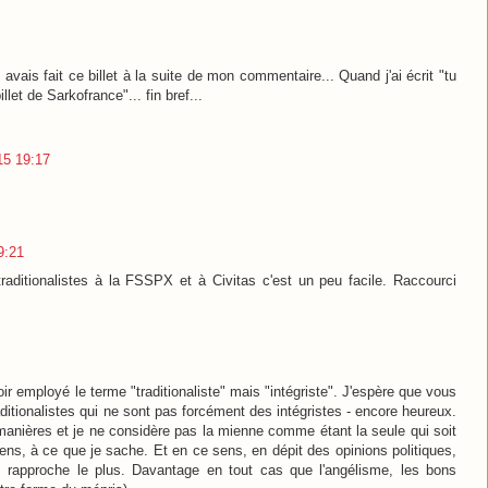
avais fait ce billet à la suite de mon commentaire... Quand j'ai écrit "tu
illet de Sarkofrance"... fin bref...
015 19:17
9:21
traditionalistes à la FSSPX et à Civitas c'est un peu facile. Raccourci
r employé le terme "traditionaliste" mais "intégriste". J'espère que vous
aditionalistes qui ne sont pas forcément des intégristes - encore heureux.
manières et je ne considère pas la mienne comme étant la seule qui soit
ns, à ce que je sache. Et en ce sens, en dépit des opinions politiques,
us rapproche le plus. Davantage en tout cas que l'angélisme, les bons