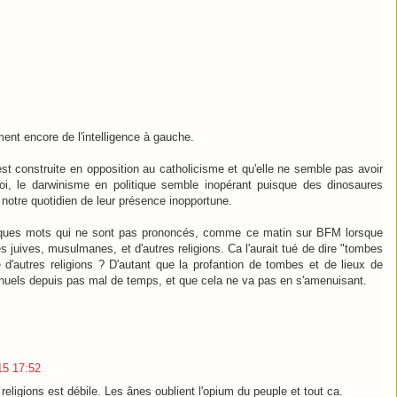
ment encore de l'intelligence à gauche.
est construite en opposition au catholicisme et qu'elle ne semble pas avoir
, le darwinisme en politique semble inopérant puisque des dinosaures
r notre quotidien de leur présence inopportune.
quelques mots qui ne sont pas prononcés, comme ce matin sur BFM lorsque
s juives, musulmanes, et d'autres religions. Ca l'aurait tué de dire "tombes
é d'autres religions ? D'autant que la profantion de tombes et de lieux de
annuels depuis pas mal de temps, et que cela ne va pas en s'amenuisant.
015 17:52
religions est débile. Les ânes oublient l'opium du peuple et tout ca.