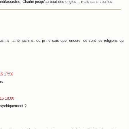
 antifascistes, Charlie jusqu'au bout des ongles… mais sans couilles.
slins, athémachins, ou je ne sais quoi encore, ce sont les religions qui
015 17:56
as.
015 18:00
psychiquement ?