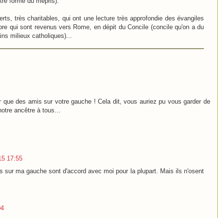
tre forme du mépris).
verts, très charitables, qui ont une lecture très approfondie des évangiles
bre qui sont revenus vers Rome, en dépit du Concile (concile qu'on a du
ns milieux catholiques)...
r que des amis sur votre gauche ! Cela dit, vous auriez pu vous garder de
 notre ancêtre à tous…
015 17:55
 sur ma gauche sont d'accord avec moi pour la plupart. Mais ils n'osent
04