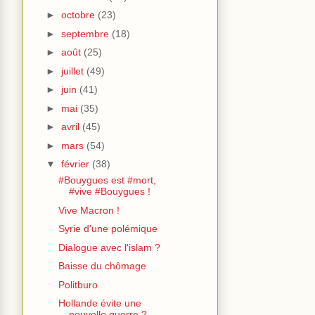
►
octobre
(23)
►
septembre
(18)
►
août
(25)
►
juillet
(49)
►
juin
(41)
►
mai
(35)
►
avril
(45)
►
mars
(54)
▼
février
(38)
#Bouygues est #mort,
#vive #Bouygues !
Vive Macron !
Syrie d'une polémique
Dialogue avec l'islam ?
Baisse du chômage
Politburo
Hollande évite une
nouvelle guerre ?