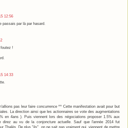
015 12:56
e passais par là par hasard.
42
foutez !
rd.
015 14:33
tte.
n'allions pas leur faire concurrence ^^ Cette manifestation avait pour but
riales. La direction ainsi que les actionnaires se vote des augmentations
% en 4ans ). Puis viennent lors des négociations proposer 1.5% aux
 direz au vu de la conjoncture actuelle. Sauf que l'année 2014 fut
ur Thalès. De plus "ils", on ne sait pas vraiment qui, viennent de mettre