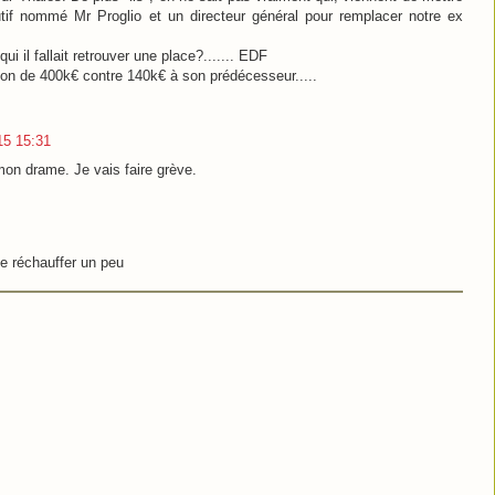
tif nommé Mr Proglio et un directeur général pour remplacer notre ex
ui il fallait retrouver une place?....... EDF
ion de 400k€ contre 140k€ à son prédécesseur.....
015 15:31
 mon drame. Je vais faire grève.
se réchauffer un peu