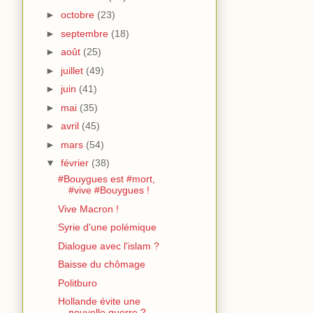
►
octobre
(23)
►
septembre
(18)
►
août
(25)
►
juillet
(49)
►
juin
(41)
►
mai
(35)
►
avril
(45)
►
mars
(54)
▼
février
(38)
#Bouygues est #mort,
#vive #Bouygues !
Vive Macron !
Syrie d'une polémique
Dialogue avec l'islam ?
Baisse du chômage
Politburo
Hollande évite une
nouvelle guerre ?