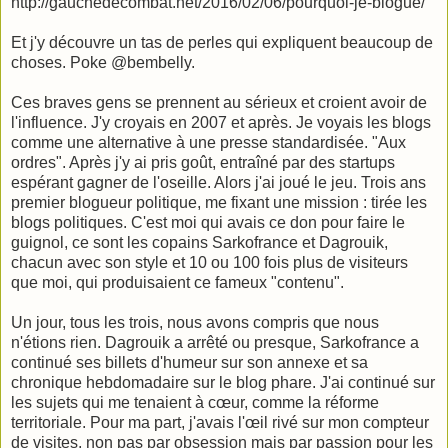
http://gauchedecombat.net/2016/02/06/pourquoi-je-blogue/
Et j'y découvre un tas de perles qui expliquent beaucoup de
choses. Poke @bembelly.
Ces braves gens se prennent au sérieux et croient avoir de
l'influence. J'y croyais en 2007 et après. Je voyais les blogs
comme une alternative à une presse standardisée. "Aux
ordres". Après j'y ai pris goût, entraîné par des startups
espérant gagner de l'oseille. Alors j'ai joué le jeu. Trois ans
premier blogueur politique
, me fixant une mission : tirée les
blogs politiques. C'est moi qui avais ce don pour faire le
guignol, ce sont les copains Sarkofrance et Dagrouik,
chacun avec son style et 10 ou 100 fois plus de visiteurs
que moi, qui produisaient ce fameux "contenu".
Un jour, tous les trois, nous avons compris que nous
n'étions rien. Dagrouik a arrêté ou presque, Sarkofrance a
continué ses billets d'humeur sur son annexe et sa
chronique hebdomadaire sur le blog phare. J'ai continué sur
les sujets qui me tenaient à cœur, comme la réforme
territoriale. Pour ma part, j'avais l'œil rivé sur mon compteur
de visites, non pas par obsession mais par passion pour les