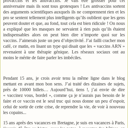
provaccins et les antivaccins. Je vais être grossier pour cet
anniversaire mais ils sont tous grotesques ! Les antivaccins sortent
des arguments scientifiques auxquels ils ne comprennent rien et les
pro se sentent tellement plus intelligents qu’ils oublient que les gens
peuvent douter et que, au fond, tout cela est bien ridicule ! On nous
a expliqué que les masques ne servaient à rien puis qu’ils étaient
indispensables alors on peut bien dire n’importe quoi sur les
vaccins. J’aimerais juste un peu d’objectivité. J’ai failli cracher mon
café, ce matin, en lisant un type qui disait que les « vaccins ARN »
revenaient à une thérapie génique. Les réseaux sociaux ont au
moins le mérite de faire parler les imbéciles.
Pendant 15 ans, je crois avoir tenu la même ligne dans le blog
mettant en avant mon bon sens. J’ai traité des dizaines de sujets,
près de 10000 billets… Aujourd’hui, tiens !, j’ai envie de dire
« vaccinez vous, bordel », comme ça je n’aurais pas besoin de le
faire et ce vaccin est le seul truc qui nous donne un peu d’espoir,
celui de sortir de cette crise, de reprendre la vie, de voir à nouveau
les copains...
15 ans après des vacances en Bretagne, je suis en vacances à Paris,