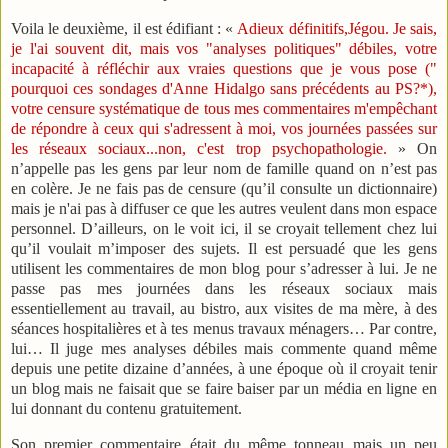
Voila le deuxième, il est édifiant : «
Adieux définitifs,Jégou. Je sais,
je l'ai souvent dit, mais vos "analyses politiques" débiles, votre
incapacité à réfléchir aux vraies questions que je vous pose ("
pourquoi ces sondages d'Anne Hidalgo sans précédents au PS?*),
votre censure systématique de tous mes commentaires m'empêchant
de répondre à ceux qui s'adressent à moi, vos journées passées sur
les réseaux sociaux...non, c'est trop psychopathologie.
» On
n’appelle pas les gens par leur nom de famille quand on n’est pas
en colère. Je ne fais pas de censure (qu’il consulte un dictionnaire)
mais je n'ai pas à diffuser ce que les autres veulent dans mon espace
personnel. D’ailleurs, on le voit ici, il se croyait tellement chez lui
qu’il voulait m’imposer des sujets. Il est persuadé que les gens
utilisent les commentaires de mon blog pour s’adresser à lui. Je ne
passe pas mes journées dans les réseaux sociaux mais
essentiellement au travail, au bistro, aux visites de ma mère, à des
séances hospitalières et à tes menus travaux ménagers… Par contre,
lui… Il juge mes analyses débiles mais commente quand même
depuis une petite dizaine d’années, à une époque où il croyait tenir
un blog mais ne faisait que se faire baiser par un média en ligne en
lui donnant du contenu gratuitement.
Son premier commentaire était du même tonneau mais un peu