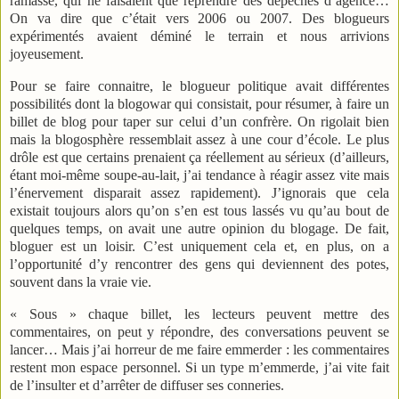
ramasse, qui ne faisaient que reprendre des dépêches d’agence…
On va dire que c’était vers 2006 ou 2007. Des blogueurs
expérimentés avaient déminé le terrain et nous arrivions
joyeusement.
Pour se faire connaitre, le blogueur politique avait différentes
possibilités dont la blogowar qui consistait, pour résumer, à faire un
billet de blog pour taper sur celui d’un confrère. On rigolait bien
mais la blogosphère ressemblait assez à une cour d’école. Le plus
drôle est que certains prenaient ça réellement au sérieux (d’ailleurs,
étant moi-même soupe-au-lait, j’ai tendance à réagir assez vite mais
l’énervement disparait assez rapidement). J’ignorais que cela
existait toujours alors qu’on s’en est tous lassés vu qu’au bout de
quelques temps, on avait une autre opinion du blogage. De fait,
bloguer est un loisir. C’est uniquement cela et, en plus, on a
l’opportunité d’y rencontrer des gens qui deviennent des potes,
souvent dans la vraie vie.
« Sous » chaque billet, les lecteurs peuvent mettre des
commentaires, on peut y répondre, des conversations peuvent se
lancer… Mais j’ai horreur de me faire emmerder : les commentaires
restent mon espace personnel. Si un type m’emmerde, j’ai vite fait
de l’insulter et d’arrêter de diffuser ses conneries.