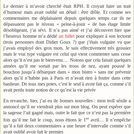
Le dernier à m’avoir cherché était RPH. Il croyait faire un trait
d’humour mais avait oublié un détail : être drôle. Et comme ses
commentaires me déplaisaient depuis quelques temps car ils ne
dépassaient pas le niveau « peine-à-jouir » de bas étage limite
désobligeant, j’ai sévi. Il n’a pas aimé et j’ai découvert hier que
l’heureux homme m’a dédié
un billet
pour expliquer à son lectorat
(trois personnes dont Didier Goux ?) que j’étais vulgaire vu que
j’avais employé des gros mots. Je suis effectivement très grossier
mais le vrai type vulgaire est celui qui vient commenter sans cesse
alors qu’il n’est pas le bienvenu…
Notons que cela faisait quelques
années qu’il me sortait par les trous de nez, ayant poussé le
bouchon jusqu’à débarquer dans « mon bistro » sans me prévenir
alors qu’il n’habite pas à Paris et n’avait rien à foutre dans cette
banlieue. De tous mes potes, c’est le seul à avoir fait ça, comme s’il
avait perdu toute notion de ce qu’est la vie privée
En revanche, hier, j’ai eu de bonnes nouvelles : mon troll sénile a
annoncé qu’il ne viendrait plus sur mon blog. On peut espérer que
la sagesse l’ait gagné mais, outre le fait que ce n’est pas la première
er
fois qu’il me fait le coup, nous étions le 1
avril… Il n’empêche
qu’il a fait deux commentaires a une heure d’intervalle comme s’il
avait oublié avoir fait le premier.