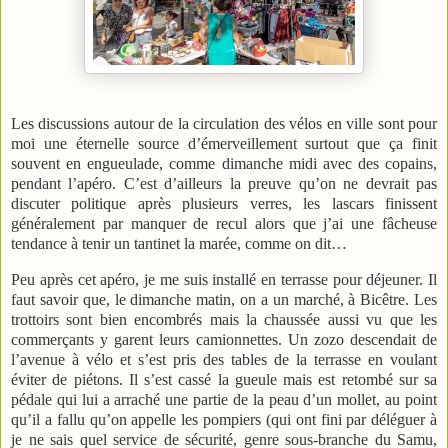
Les discussions autour de la circulation des vélos en ville sont pour
moi une éternelle source d’émerveillement surtout que ça finit
souvent en engueulade, comme dimanche midi avec des copains,
pendant l’apéro. C’est d’ailleurs la preuve qu’on ne devrait pas
discuter politique après plusieurs verres, les lascars finissent
généralement par manquer de recul alors que j’ai une fâcheuse
tendance à tenir un tantinet la marée, comme on dit…
Peu après cet apéro, je me suis installé en terrasse pour déjeuner. Il
faut savoir que, le dimanche matin, on a un marché, à Bicêtre. Les
trottoirs sont bien encombrés mais la chaussée aussi vu que les
commerçants y garent leurs camionnettes. Un zozo descendait de
l’avenue à vélo et s’est pris des tables de la terrasse en voulant
éviter de piétons. Il s’est cassé la gueule mais est retombé sur sa
pédale qui lui a arraché une partie de la peau d’un mollet, au point
qu’il a fallu qu’on appelle les pompiers (qui ont fini par déléguer à
je ne sais quel service de sécurité, genre sous-branche du Samu,