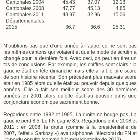
Cantonales 2004
45,43
37,07
12,13
Cantonales 2008
47,77
45,13
4,85
Cantonales 2011
48,97
32,96
15,06
Départementales
2015
36,7
36,6
25,31
N’oublions pas que d’une année à l’autre, ce ne sont pas
les mêmes cantons qui votaient et que le mode de scrutin a
changé pour la dernière fois. Avec ceci, on peut en tirer un
tas de conclusions. Par exemple, les chiffres sont clairs : la
gauche était en tête dimanche mais elle a fait le pire score
de son histoire récente. Son précédent plus mauvais score
était en 1985 alors qu’elle était au pouvoir depuis quelques
années. Elle a fait son meilleur score des 30 dernières
années en 2001 alors qu’elle était au pouvoir dans une
conjoncture économique sacrément bonne.
Regardons entre 1982 et 1985. La droite ne bouge pas. La
gauche perd 8,5. Le FN gagne 8.5. Regardons entre 2008 et
2011 : en 2008, la droite (comme à la présidentielle de
2007, l’effet « Sarkozy ») avait siphonné l’électorat du FN et
l’a perdu ensuite (comme à la présidentielle de 2012).