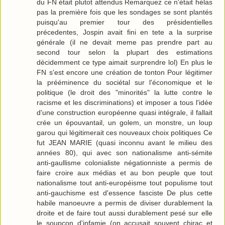
du FN était plutot attendus Remarquez ce n'était hélas
pas la première fois que les sondages se sont plantés
puisqu'au premier tour des présidentielles
précedentes, Jospin avait fini en tete a la surprise
générale (il ne devait meme pas prendre part au
second tour selon la plupart des estimations
décidemment ce type aimait surprendre lol) En plus le
FN s'est encore une création de tonton Pour légitimer
la prééminence du sociétal sur l'économique et le
politique (le droit des "minorités" la lutte contre le
racisme et les discriminations) et imposer a tous l'idée
d'une construction européenne quasi intégrale, il fallait
crée un épouvantail, un golem, un monstre, un loup
garou qui légitimerait ces nouveaux choix politiques Ce
fut JEAN MARIE (quasi inconnu avant le milieu des
années 80), qui avec son nationalisme anti-sémite
anti-gaullisme colonialiste négationniste a permis de
faire croire aux médias et au bon peuple que tout
nationalisme tout anti-européisme tout populisme tout
anti-gauchisme est d'essence fasciste De plus cette
habile manoeuvre a permis de diviser durablement la
droite et de faire tout aussi durablement pesé sur elle
le soupçon d'infamie (on accusait souvent chirac et