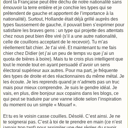
dont la Française peut être déchu de notre nationalité sans
émouvoir la terre entière et je conchie les types qui se
prétendent de gauche et apportent de l’importance à la
nationalité). Surtout, Hollande était déjà grillé auprès des
types faussement de gauche, il pouvait bien s’exprimer pour
satisfaire les braves gens : un type qui projette des attentats
chez nous peut bien être viré (s’il a une autre nationalité,
celle de couillons acceptant de le recevoir). Tu m’as
réellement fait chier. Je t’ai viré. Et maintenant tu me fais
chier chez Didier (et j’ai un peu de temps vu que j’ai un
quota de bières à boire). Mais tu te crois plus intelligent que
tout le monde tout en ayant persuadé d’avoir un sens
électoral supérieur aux autres. Pour ma part, je fréquente
des types de droite et des réactionnaires du même métal. Je
les écoute. Je les reprends quand je n’admets pas un truc
mais pour mieux comprendre. Je suis le gendre idéal. Je
vais, en plus, dire bonjour aux copains dans les blogs, ce
qui peut se traduire par une vanne idiote selon l’inspiration
du moment ou un simple « Mouarf ».
Et tu es le voisin casse couilles. Désolé. C’est ainsi. Je ne
te soignerai pas. C’est à toi de te prendre en main (ce n’est
jamais trop tard) pour assimiler une des règles du savoir