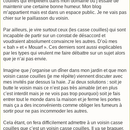
couilles qui empiètent dans mon domaine où j’essaie de
maintenir une certaine bonne humeur. Mon blog
m’appartient mais est dans un espace public. Je ne vais pas
chier sur le paillasson du voisin.
Par ailleurs, je vire surtout ceux (les casse couilles) qui sont
incapable de partir sur un constat de désaccord et
voudraient absolument convaincre les autres. D’où mes
« bah » et « Mouarf ». Ces derniers sont aussi explicables
par les types qui veulent me faire débattre sur un sujet alors
que je n’ai pas envie.
Imagine que j’organise un dîner dans mon jardin et que mon
voisin casse couilles (je me répète) viennent discuter avec
mes invités par dessus la haie. J’ai deux solutions : soit je
butte le voisin mais ce n’est pas très aimable (et en plus
c’est interdit mais je ne vois pas trop pourquoi) soit je fais
entrer tout le monde dans la maison et je ferme les portes
mais ça a des inconvénients comme obliger les fumeurs à
sortir pour ne pas incommoder les autres.
Cela étant, on fera difficilement admettre à un voisin casse
couilles que c’est un voisin casse couilles. Il va se braquer,