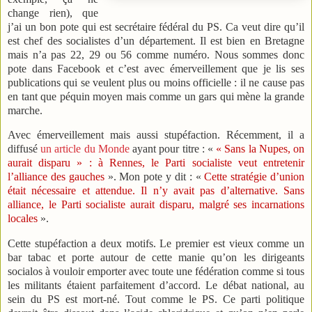
change rien), que
j’ai un bon pote qui est secrétaire fédéral du PS. Ca veut dire qu’il
est chef des socialistes d’un département. Il est bien en Bretagne
mais n’a pas 22, 29 ou 56 comme numéro. Nous sommes donc
pote dans Facebook et c’est avec émerveillement que je lis ses
publications qui se veulent plus ou moins officielle : il ne cause pas
en tant que péquin moyen mais comme un gars qui mène la grande
marche.
Avec émerveillement mais aussi stupéfaction. Récemment, il a
diffusé
un article du Monde
ayant pour titre : «
« Sans la Nupes, on
aurait disparu » : à Rennes, le Parti socialiste veut entretenir
l’alliance des gauches
». Mon pote y dit : «
Cette stratégie d’union
était nécessaire et attendue. Il n’y avait pas d’alternative. Sans
alliance, le Parti socialiste aurait disparu, malgré ses incarnations
locales
».
Cette stupéfaction a deux motifs. Le premier est vieux comme un
bar tabac et porte autour de cette manie qu’on les dirigeants
socialos à vouloir emporter avec toute une fédération comme si tous
les militants étaient parfaitement d’accord. Le débat national, au
sein du PS est mort-né. Tout comme le PS. Ce parti politique