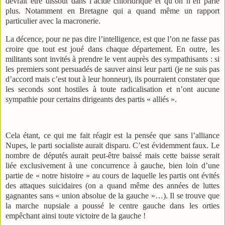
devrait être dissout dans l’acide chloridrique et qu’on n’en parle
plus. Notamment en Bretagne qui a quand même un rapport
particulier avec la macronerie.
La décence, pour ne pas dire l’intelligence, est que l’on ne fasse pas
croire que tout est joué dans chaque département. En outre, les
militants sont invités à prendre le vent auprès des sympathisants : si
les premiers sont persuadés de sauver ainsi leur parti (je ne suis pas
d’accord mais c’est tout à leur honneur), ils pourraient constater que
les seconds sont hostiles à toute radicalisation et n’ont aucune
sympathie pour certains dirigeants des partis « alliés ».
Cela étant, ce qui me fait réagir est la pensée que sans l’alliance
Nupes, le parti socialiste aurait disparu. C’est évidemment faux. Le
nombre de députés aurait peut-être baissé mais cette baisse serait
liée exclusivement à une concurrence à gauche, bien loin d’une
partie de « notre histoire » au cours de laquelle les partis ont évités
des attaques suicidaires (on a quand même des années de luttes
gagnantes sans « union absolue de la gauche »…). Il se trouve que
la marche nupsiale a poussé le centre gauche dans les orties
empêchant ainsi toute victoire de la gauche !