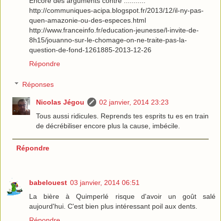
Encore des arguments contre ...........
http://communiques-acipa.blogspot.fr/2013/12/il-ny-pas-
quen-amazonie-ou-des-especes.html
http://www.franceinfo.fr/education-jeunesse/l-invite-de-
8h15/jouanno-sur-le-chomage-on-ne-traite-pas-la-
question-de-fond-1261885-2013-12-26
Répondre
Réponses
Nicolas Jégou
02 janvier, 2014 23:23
Tous aussi ridicules. Reprends tes esprits tu es en train
de décrébiliser encore plus la cause, imbécile.
Répondre
babelouest
03 janvier, 2014 06:51
La bière à Quimperlé risque d'avoir un goût salé
aujourd'hui. C'est bien plus intéressant poil aux dents.
Répondre