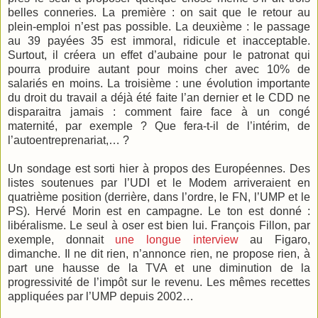
belles conneries. La première : on sait que le retour au
plein-emploi n’est pas possible. La deuxième : le passage
au 39 payées 35 est immoral, ridicule et inacceptable.
Surtout, il créera un effet d’aubaine pour le patronat qui
pourra produire autant pour moins cher avec 10% de
salariés en moins. La troisième : une évolution importante
du droit du travail a déjà été faite l’an dernier et le CDD ne
disparaitra jamais : comment faire face à un congé
maternité, par exemple ? Que fera-t-il de l’intérim, de
l’autoentreprenariat,… ?
Un sondage est sorti hier à propos des Européennes. Des
listes soutenues par l’UDI et le Modem arriveraient en
quatrième position (derrière, dans l’ordre, le FN, l’UMP et le
PS). Hervé Morin est en campagne. Le ton est donné :
libéralisme. Le seul à oser est bien lui. François Fillon, par
exemple, donnait
une longue interview
au Figaro,
dimanche. Il ne dit rien, n’annonce rien, ne propose rien, à
part une hausse de la TVA et une diminution de la
progressivité de l’impôt sur le revenu. Les mêmes recettes
appliquées par l’UMP depuis 2002…