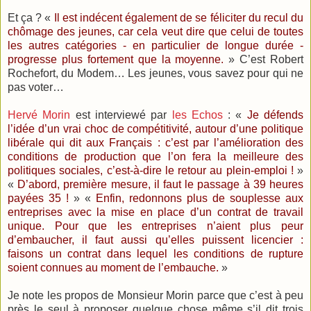
Et ça ? «
Il est indécent également de se féliciter du recul du
chômage des jeunes, car cela veut dire que celui de toutes
les autres catégories - en particulier de longue durée -
progresse plus fortement que la moyenne.
» C’est Robert
Rochefort, du Modem… Les jeunes, vous savez pour qui ne
pas voter…
Hervé Morin
est interviewé par
les Echos
: «
Je défends
l’idée d’un vrai choc de compétitivité, autour d’une politique
libérale qui dit aux Français : c’est par l’amélioration des
conditions de production que l’on fera la meilleure des
politiques sociales, c’est-à-dire le retour au plein-emploi !
»
«
D’abord, première mesure, il faut le passage à 39 heures
payées 35 !
» «
Enfin, redonnons plus de souplesse aux
entreprises avec la mise en place d’un contrat de travail
unique. Pour que les entreprises n’aient plus peur
d’embaucher, il faut aussi qu’elles puissent licencier :
faisons un contrat dans lequel les conditions de rupture
soient connues au moment de l’embauche.
»
Je note les propos de Monsieur Morin parce que c’est à peu
près le seul à proposer quelque chose même s’il dit trois