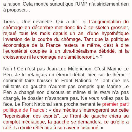
a raison. Cela montre surtout que l’UMP n’a strictement rien
à proposer…
Tiens ! Une devinette. Qui a dit : «
L'augmentation du
chômage en décembre met donc fin à ce sketch grossier,
rejoué tous les mois depuis un an, d'une hypothétique
inversion de la courbe du chômage. Tant que la politique
économique de la France restera la même, c'est à dire
l'eurostérité couplée à un ultra-libéralisme débridé, ni la
croissance ni le chômage ne s'amélioreront.
» ?
Non ! Ce n’est pas Jean-Luc Mélenchon. C’est Marine Le
Pen. Je le relançais un éternel débat, hier, sur le thème :
comment faire baisser le Front National ? Tant que les
militants de gauche n’auront pas compris que Marine Le
Pen a changé son discours et même si le
reste
n’a pas
changé, le dossier n’avancera pas. Ne
vous
voilez pas la
face. Le Front National sera prochainement le
premier parti
politique de France
: «
des médias s'interrogeront sur cette
"lepenisation des esprits". Le Front de gauche criera au
complot médiatique, la gauche se demandera ce qu'elle a
raté. La droite réfléchira à son avenir fusionné.
»