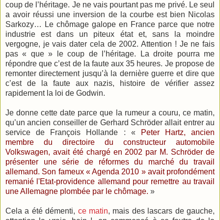
coup de l’héritage. Je ne vais pourtant pas me privé. Le seul
a avoir réussi une inversion de la courbe est bien Nicolas
Sarkozy… Le chômage galope en France parce que notre
industrie est dans un piteux état et, sans la moindre
vergogne, je vais dater cela de 2002. Attention ! Je ne fais
pas « que » le coup de l’héritage. La droite pourra me
répondre que c’est de la faute aux 35 heures. Je propose de
remonter directement jusqu’à la dernière guerre et dire que
c’est de la faute aux nazis, histoire de vérifier assez
rapidement la loi de Godwin.
Je donne cette date parce que la rumeur a couru, ce matin,
qu’un ancien conseiller de Gerhard Schröder allait entrer au
service de François Hollande : «
Peter Hartz, ancien
membre du directoire du constructeur automobile
Volkswagen, avait été chargé en 2002 par M. Schröder de
présenter une série de réformes du marché du travail
allemand. Son fameux « Agenda 2010 » avait profondément
remanié l'Etat-providence allemand pour remettre au travail
une Allemagne plombée par le chômage.
»
Cela a été démenti,
ce matin
, mais des lascars de gauche,