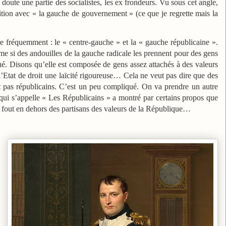
doute une partie des socialistes, les ex frondeurs. Vu sous cet angle,
ition avec « la gauche de gouvernement » (ce que je regrette mais la
se fréquemment : le « centre-gauche » et la « gauche républicaine ».
me si des andouilles de la gauche radicale les prennent pour des gens
ué. Disons qu’elle est composée de gens assez attachés à des valeurs
, l’Etat de droit une laïcité rigoureuse… Cela ne veut pas dire que des
t pas républicains. C’est un peu compliqué. On va prendre un autre
 qui s’appelle « Les Républicains » a montré par certains propos que
 le fout en dehors des partisans des valeurs de la République…