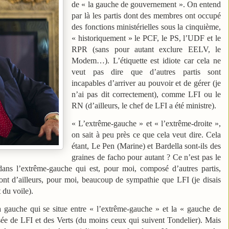
de « la gauche de gouvernement ». On entend
par là les partis dont des membres ont occupé
des fonctions ministérielles sous la cinquième,
« historiquement » le PCF, le PS, l’UDF et le
RPR (sans pour autant exclure EELV, le
Modem…). L’étiquette est idiote car cela ne
veut pas dire que d’autres partis sont
incapables d’arriver au pouvoir et de gérer (je
n’ai pas dit correctement), comme LFI ou le
RN (d’ailleurs, le chef de LFI a été ministre).
« L’extrême-gauche » et « l’extrême-droite »,
on sait à peu près ce que cela veut dire. Cela
étant, Le Pen (Marine) et Bardella sont-ils des
graines de facho pour autant ? Ce n’est pas le
dans l’extrême-gauche qui est, pour moi, composé d’autres partis,
 d’ailleurs, pour moi, beaucoup de sympathie que LFI (je disais
 du voile).
a gauche qui se situe entre « l’extrême-gauche » et la « gauche de
ée de LFI et des Verts (du moins ceux qui suivent Tondelier). Mais