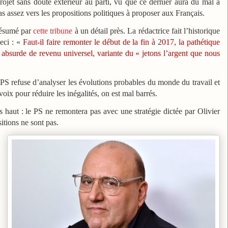
rojet sans doute extérieur au parti, vu que ce dernier aura du mal à
s assez vers les propositions politiques à proposer aux Français.
résumé par
cette tribune
à un détail près. La rédactrice fait l’historique
eci : «
Faut-il faire remonter le début de la fin à 2017, la pathétique
bsurde de revenu universel, variante du « jetons l’argent que nous
le PS refuse d’analyser les évolutions probables du monde du travail et
oix pour réduire les inégalités, on est mal barrés.
lus haut : le PS ne remontera pas avec une stratégie dictée par Olivier
sitions ne sont pas.