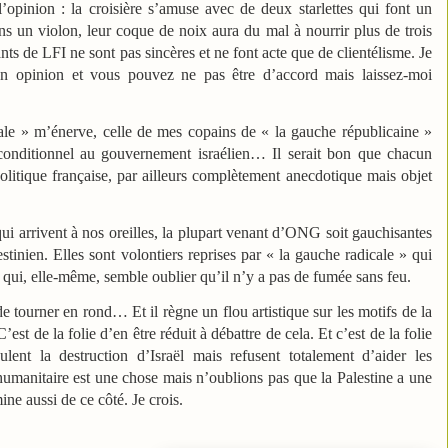
’opinion : la croisière s’amuse avec de deux starlettes qui font un
s un violon, leur coque de noix aura du mal à nourrir plus de trois
ts de LFI ne sont pas sincères et ne font acte que de clientélisme. Je
on opinion et vous pouvez ne pas être d’accord mais laissez-moi
cale » m’énerve, celle de mes copains de « la gauche républicaine »
conditionnel au gouvernement israélien… Il serait bon que chacun
olitique française, par ailleurs complètement anecdotique mais objet
qui arrivent à nos oreilles, la plupart venant d’ONG soit gauchisantes
stinien. Elles sont volontiers reprises par « la gauche radicale » qui
 qui, elle-même, semble oublier qu’il n’y a pas de fumée sans feu.
de tourner en rond… Et il règne un flou artistique sur les motifs de la
est de la folie d’en être réduit à débattre de cela. Et c’est de la folie
ent la destruction d’Israël mais refusent totalement d’aider les
 humanitaire est une chose mais n’oublions pas que la Palestine a une
ne aussi de ce côté. Je crois.