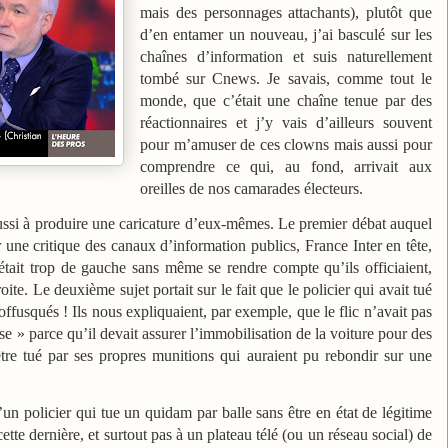
mais des personnages attachants), plutôt que
d’en entamer un nouveau, j’ai basculé sur les
chaînes d’information et suis naturellement
tombé sur Cnews. Je savais, comme tout le
monde, que c’était une chaîne tenue par des
réactionnaires et j’y vais d’ailleurs souvent
pour m’amuser de ces clowns mais aussi pour
comprendre ce qui, au fond, arrivait aux
oreilles de nos camarades électeurs.
ussi à produire une caricature d’eux-mêmes. Le premier débat auquel
sur une critique des canaux d’information publics, France Inter en tête,
 était trop de gauche sans même se rendre compte qu’ils officiaient,
e. Le deuxième sujet portait sur le fait que le policier qui avait tué
 offusqués ! Ils nous expliquaient, par exemple, que le flic n’avait pas
ose » parce qu’il devait assurer l’immobilisation de la voiture pour des
d’être tué par ses propres munitions qui auraient pu rebondir sur une
u’un policier qui tue un quidam par balle sans être en état de légitime
ette dernière, et surtout pas à un plateau télé (ou un réseau social) de