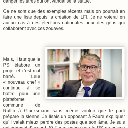
danger les tarés qui ont vandalisé la statue.
Ce ne sont que des exemples récents mais on pourrait en
faire une liste depuis la création de LFI. Je ne voterai en
aucun cas à des élections nationales pour des gens qui
collaborent avec ces zouaves.
Mais, il faut que le
PS élabore un
projet et c’est mal
barré. Leur
« nouveau chef »
continue à se
battre pour une
plateforme
commune de
Ruffin à Glucksmann sans même vouloir que le parti
prépare la sienne. Je lisais un opposant à Faure expliquer
qu’il valait mieux perdre des postes que son âme. Je suis
entièrement d’accord. Si Faure pense que le PS ne puisse