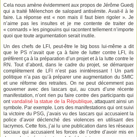
Cela nous amène évidemment aux propos de Jérôme Guedj
qui a traité Mélenchon de salopard antisémite. Avait-il à le
faire. La réponse est « non mais il faut bien rigoler ». Je
n’aime pas les insultes et je me contente de traiter de
« connards » les pingouins qui racontent tellement n’importe
quoi que toute argumentation serait inutile.
Un des chefs de LFI, peut-être le big boss lui-même a dit
que le PS n’avait que ça à faire de lutter contre LFI, ils
préfèrent ça à la préparation d’un projet et à la lutte contre le
RN. Tout d’abord, dans le cadre du projet, se démarquer
complètement de LFI n’est pas inintéressant ! Un parti
politique n’a pas qu’à préparer une augmentation du SMIC
et une réforme des retraites. On ne peut décemment pas
gouverner avec des lascars qui, au cours d’une récente
manifestation, n’ont rien pu faire contre des participants qui
ont
vandalisé la statue de la République
, attaquant ainsi un
symbole. Par exemple. Lors des manifestations qui ont suivi
la victoire du PSG, j’avais vu des lascars qui accusaient la
police d’avoir déclenché des violences en utilisant des
lacrymos. Cette fois, j’ai lu une publication dans les réseaux
sociaux qui accusaient les forces de l’ordre d’avoir mis en