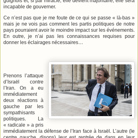
guignols et, si par miracle, elle devient majoritaire, elle sera
incapable de gouverner.
Ce n’est pas que je me foute de ce qui se passe « là-bas »
mais je ne vois pas comment les partis politiques de notre
pays pourraient avoir le moindre impact sur les événements.
En outre, je n’ai pas les connaissances requises pour
donner les éclairages nécessaires…
Prenons l’attaque
d’Israël contre
l’Iran. On a eu
immédiatement
deux réactions à
gauche par les
sympathisants
politiques. La
« radicale » a pris
immédiatement la défense de l’Iran face à Israël. L’autre (le
centre gauche, disons) leur est rentrée de dans en leur