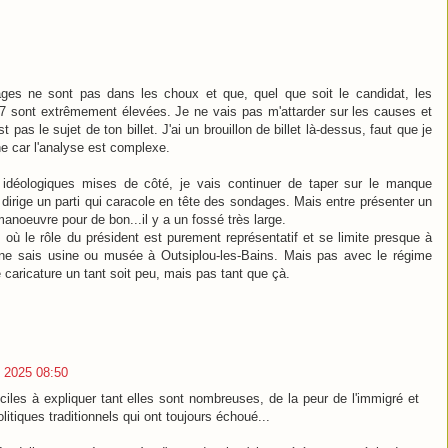
ges ne sont pas dans les choux et que, quel que soit le candidat, les
7 sont extrêmement élevées. Je ne vais pas m'attarder sur les causes et
pas le sujet de ton billet. J'ai un brouillon de billet là-dessus, faut que je
oche car l'analyse est complexe.
s idéologiques mises de côté, je vais continuer de taper sur le manque
l dirige un parti qui caracole en tête des sondages. Mais entre présenter un
anoeuvre pour de bon...il y a un fossé très large.
 où le rôle du président est purement représentatif et se limite presque à
e ne sais usine ou musée à Outsiplou-les-Bains. Mais pas avec le régime
 caricature un tant soit peu, mais pas tant que çà.
 2025 08:50
ciles à expliquer tant elles sont nombreuses, de la peur de l'immigré et
olitiques traditionnels qui ont toujours échoué...