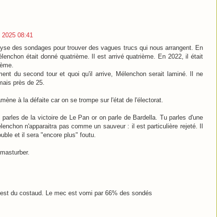
 2025 08:41
analyse des sondages pour trouver des vagues trucs qui nous arrangent. En
lenchon était donné quatrième. Il est arrivé quatrième. En 2022, il était
sième.
ment du second tour et quoi qu'il arrive, Mélenchon serait laminé. Il ne
mais près de 25.
mène à la défaite car on se trompe sur l'état de l'électorat.
 parles de la victoire de Le Pan or on parle de Bardella. Tu parles d'une
lenchon n'apparaitra pas comme un sauveur : il est particulière rejeté. Il
uble et il sera "encore plus" foutu.
 masturber.
c'est du costaud. Le mec est vomi par 66% des sondés