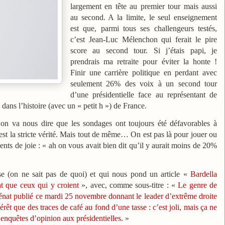
largement en tête au premier tour mais aussi
au second. A la limite, le seul enseignement
est que, parmi tous ses challengeurs testés,
c’est Jean-Luc Mélenchon qui ferait le pire
score au second tour. Si j’étais papi, je
prendrais ma retraite pour éviter la honte !
Finir une carrière politique en perdant avec
seulement 26% des voix à un second tour
d’une présidentielle face au représentant de
 dans l’histoire (avec un « petit h ») de France.
 on va nous dire que les sondages ont toujours été défavorables à
 est la stricte vérité. Mais tout de même… On est pas là pour jouer ou
ments de joie : « ah on vous avait bien dit qu’il y aurait moins de 20%
se (on ne sait pas de quoi) et qui nous pond un article «
Bardella
 que ceux qui y croient
», avec, comme sous-titre : «
Le genre de
at publié ce mardi 25 novembre donnant le leader d’extrême droite
érêt que des traces de café au fond d’une tasse : c’est joli, mais ça ne
es enquêtes d’opinion aux présidentielles.
»