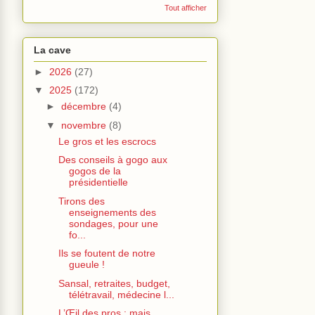
Tout afficher
La cave
►
2026
(27)
▼
2025
(172)
►
décembre
(4)
▼
novembre
(8)
Le gros et les escrocs
Des conseils à gogo aux
gogos de la
présidentielle
Tirons des
enseignements des
sondages, pour une
fo...
Ils se foutent de notre
gueule !
Sansal, retraites, budget,
télétravail, médecine l...
L’Œil des pros : mais