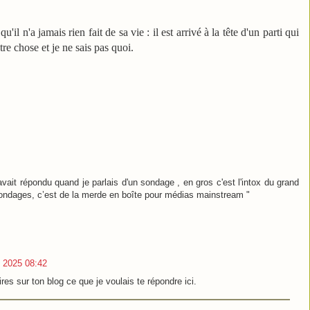
il n'a jamais rien fait de sa vie : il est arrivé à la tête d'un parti qui
tre chose et je ne sais pas quoi.
ait répondu quand je parlais d'un sondage , en gros c'est l'intox du grand
s sondages, c’est de la merde en boîte pour médias mainstream "
 2025 08:42
res sur ton blog ce que je voulais te répondre ici.