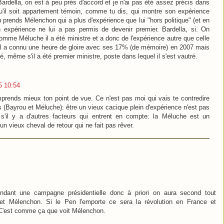
rdella, on est à peu près d'accord et je n'ai pas été assez précis dans
qu'il soit appartement témoin, comme tu dis, qui montre son expérience
Tu prends Mélenchon qui a plus d'expérience que lui "hors politique" (et en
n expérience ne lui a pas permis de devenir premier. Bardella, si. On
Comme Méluche il a été ministre et a donc de l'expérience autre que celle
il a connu une heure de gloire avec ses 17% (de mémoire) en 2007 mais
 même s'il a été premier ministre, poste dans lequel il s'est vautré.
5 10:54
mprends mieux ton point de vue. Ce n'est pas moi qui vais te contredire
 (Bayrou et Méluche): être un vieux cacique plein d'expérience n'est pas
'il y a d'autres facteurs qui entrent en compte: la Méluche est un
un vieux cheval de retour qui ne fait pas rêver.
ndant une campagne présidentielle donc à priori on aura second tout
 et Mélenchon. Si le Pen l'emporte ce sera la révolution en France et
C'est comme ça que voit Mélenchon.