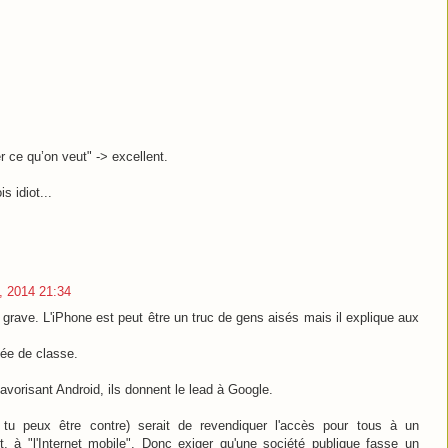
er ce qu’on veut" -> excellent.
s idiot...
, 2014 21:34
 grave. L'iPhone est peut être un truc de gens aisés mais il explique aux
tée de classe.
avorisant Android, ils donnent le lead à Google.
 tu peux être contre) serait de revendiquer l'accès pour tous à un
, à "l'Internet mobile". Donc exiger qu'une société publique fasse un