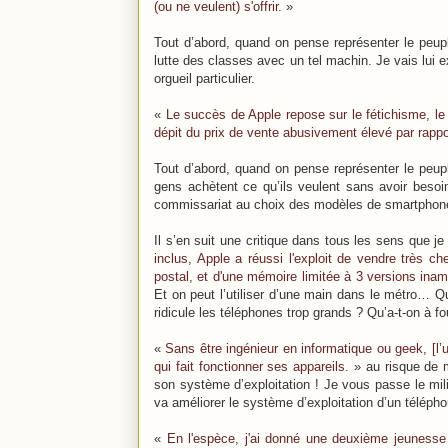
(ou ne veulent) s'offrir
. »
Tout d’abord, quand on pense représenter le peuple
lutte des classes avec un tel machin. Je vais lui 
orgueil particulier.
«
Le succès de Apple repose sur le fétichisme, le
dépit du prix de vente abusivement élevé par rappo
Tout d’abord, quand on pense représenter le peupl
gens achètent ce qu’ils veulent sans avoir besoi
commissariat au choix des modèles de smartphon
Il s’en suit une critique dans tous les sens que je 
inclus, Apple a réussi l'exploit de vendre très c
postal, et d'une mémoire limitée à 3 versions inam
Et on peut l’utiliser d’une main dans le métro… Quel
ridicule les téléphones trop grands ? Qu’a-t-on à f
«
Sans être ingénieur en informatique ou geek, [l’uti
qui fait fonctionner ses appareils.
» au risque de m
son système d’exploitation ! Je vous passe le mil
va améliorer le système d’exploitation d’un télépho
«
En l'espèce, j'ai donné une deuxième jeuness