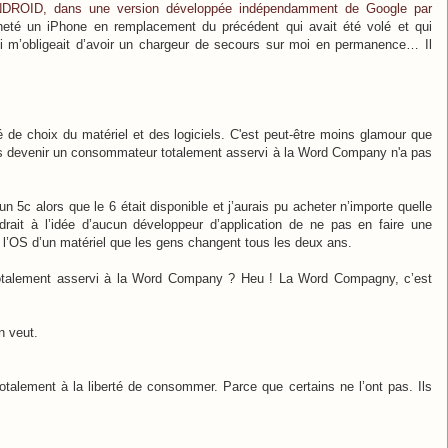
d'ANDROID, dans une version développée indépendamment de Google par
heté un iPhone en remplacement du précédent qui avait été volé et qui
ui m’obligeait d’avoir un chargeur de secours sur moi en permanence… Il
de choix du matériel et des logiciels. C'est peut-être moins glamour que
e pas devenir un consommateur totalement asservi à la Word Company n'a pas
 un 5c alors que le 6 était disponible et j’aurais pu acheter n’importe quelle
ndrait à l’idée d’aucun développeur d’application de ne pas en faire une
 l’OS d’un matériel que les gens changent tous les deux ans.
totalement asservi à la Word Company ? Heu ! La Word Compagny, c’est
n veut.
otalement à la liberté de consommer. Parce que certains ne l’ont pas. Ils