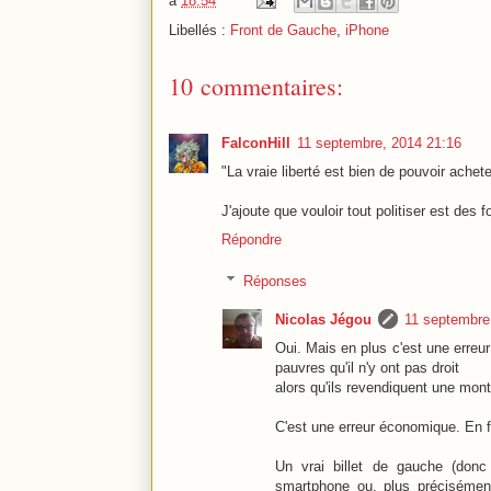
à
18:54
Libellés :
Front de Gauche
,
iPhone
10 commentaires:
FalconHill
11 septembre, 2014 21:16
"La vraie liberté est bien de pouvoir achet
J'ajoute que vouloir tout politiser est des foi
Répondre
Réponses
Nicolas Jégou
11 septembre
Oui. Mais en plus c'est une erreur
pauvres qu'il n'y ont pas droit
alors qu'ils revendiquent une mon
C'est une erreur économique. En f
Un vrai billet de gauche (donc
smartphone ou, plus précisément