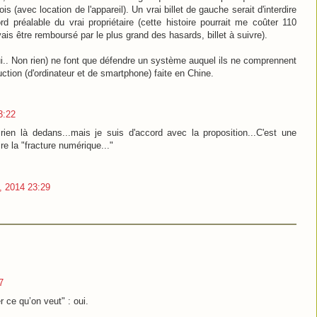
 (avec location de l'appareil). Un vrai billet de gauche serait d'interdire
 préalable du vrai propriétaire (cette histoire pourrait me coûter 110
is être remboursé par le plus grand des hasards, billet à suivre).
i.. Non rien) ne font que défendre un système auquel ils ne comprennent
ction (d'ordinateur et de smartphone) faite en Chine.
3:22
rien là dedans...mais je suis d'accord avec la proposition...C'est une
re la "fracture numérique..."
, 2014 23:29
7
r ce qu’on veut" : oui.