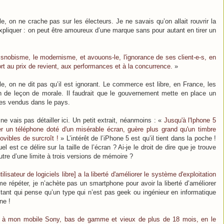
, on ne crache pas sur les électeurs. Je ne savais qu’on allait rouvrir la
expliquer : on peut être amoureux d’une marque sans pour autant en tirer un
 snobisme, le modernisme, et avouons-le, l'ignorance de ses client-e-s, en
rt au prix de revient, aux performances et à la concurrence.
»
e, on ne dit pas qu’il est ignorant. Le commerce est libre, en France, les
n de leçon de morale. Il faudrait que le gouvernement mette en place un
es vendus dans le pays.
ne vais pas détailler ici. Un petit extrait, néanmoins : «
Jusqu'à l'Iphone 5
her un téléphone doté d'un misérable écran, guère plus grand qu'un timbre
ovibles de surcroît !
» L’intérêt de l’iPhone 5 est qu’il tient dans la poche !
 est ce délire sur la taille de l’écran ? Ai-je le droit de dire que je trouve
outre d’une limite à trois versions de mémoire ?
lisateur de logiciels libre] a la liberté d'améliorer le système d'exploitation
e répéter, je n’achète pas un smartphone pour avoir la liberté d’améliorer
itant qui pense qu’un type qui n’est pas geek ou ingénieur en informatique
ne !
e à mon mobile Sony, bas de gamme et vieux de plus de 18 mois, en le