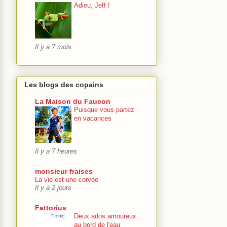
Adieu, Jeff !
Il y a 7 mois
Les blogs des copains
La Maison du Faucon
Puisque vous partez
en vacances
Il y a 7 heures
monsieur fraises
La vie est une corvée
Il y a 2 jours
Fattorius
Deux ados amoureux
au bord de l'eau