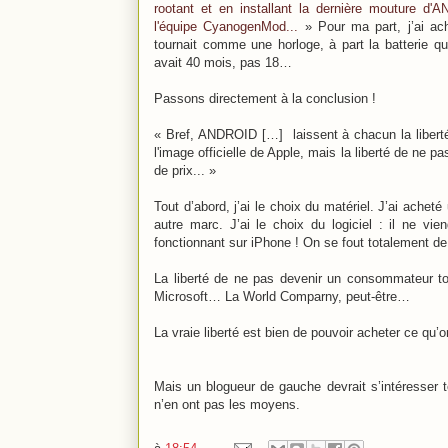
rootant et en installant la dernière mouture 
l'équipe CyanogenMod...
» Pour ma part, j’ai ac
tournait comme une horloge, à part la batterie q
avait 40 mois, pas 18…
Passons directement à la conclusion !
« Bref, ANDROID […] laissent à chacun la liberté 
l'image officielle de Apple, mais la liberté de n
de prix... »
Tout d’abord, j’ai le choix du matériel. J’ai acheté
autre marc. J’ai le choix du logiciel : il ne vie
fonctionnant sur iPhone ! On se fout totalement de
La liberté de ne pas devenir un consommateur 
Microsoft… La World Comparny, peut-être…
La vraie liberté est bien de pouvoir acheter ce qu’o
Mais un blogueur de gauche devrait s’intéresser t
n’en ont pas les moyens.