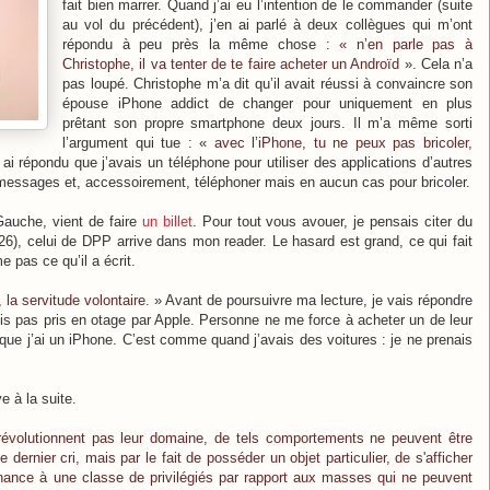
fait bien marrer. Quand j’ai eu l’intention de le commander (suite
au vol du précédent), j’en ai parlé à deux collègues qui m’ont
répondu à peu près la même chose :
« n’en parle pas à
Christophe, il va tenter de te faire acheter un Androïd
». Cela n’a
pas loupé. Christophe m’a dit qu’il avait réussi à convaincre son
épouse iPhone addict de changer pour uniquement en plus
prêtant son propre smartphone deux jours. Il m’a même sorti
l’argument qui tue : «
avec l’iPhone, tu ne peux pas bricoler,
i ai répondu que j’avais un téléphone pour utiliser des applications d’autres
 messages et, accessoirement, téléphoner mais en aucun cas pour bricoler.
Gauche, vient de faire
un billet
. Pour tout vous avouer, je pensais citer du
26), celui de DPP arrive dans mon reader. Le hasard est grand, ce qui fait
e pas ce qu’il a écrit.
 la servitude volontaire.
» Avant de poursuivre ma lecture, je vais répondre
suis pas pris en otage par Apple. Personne ne me force à acheter un de leur
que j’ai un iPhone. C’est comme quand j’avais des voitures : je ne prenais
e à la suite.
révolutionnent pas leur domaine, de tels comportements ne peuvent être
dernier cri, mais par le fait de posséder un objet particulier, de s'afficher
artenance à une classe de privilégiés par rapport aux masses qui ne peuvent