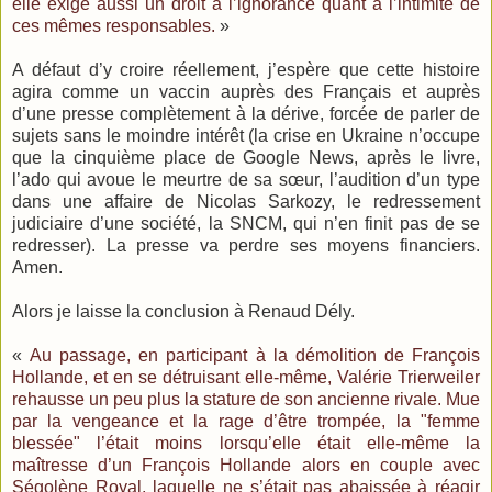
elle exige aussi un droit à l’ignorance quant à l’intimité de
ces mêmes responsables.
»
A défaut d’y croire réellement, j’espère que cette histoire
agira comme un vaccin auprès des Français et auprès
d’une presse complètement à la dérive, forcée de parler de
sujets sans le moindre intérêt (la crise en Ukraine n’occupe
que la cinquième place de Google News, après le livre,
l’ado qui avoue le meurtre de sa sœur, l’audition d’un type
dans une affaire de Nicolas Sarkozy, le redressement
judiciaire d’une société, la SNCM, qui n’en finit pas de se
redresser). La presse va perdre ses moyens financiers.
Amen.
Alors je laisse la conclusion à Renaud Dély.
«
Au passage, en participant à la démolition de François
Hollande, et en se détruisant elle-même, Valérie Trierweiler
rehausse un peu plus la stature de son ancienne rivale. Mue
par la vengeance et la rage d’être trompée, la "femme
blessée" l’était moins lorsqu’elle était elle-même la
maîtresse d’un François Hollande alors en couple avec
Ségolène Royal, laquelle ne s’était pas abaissée à réagir