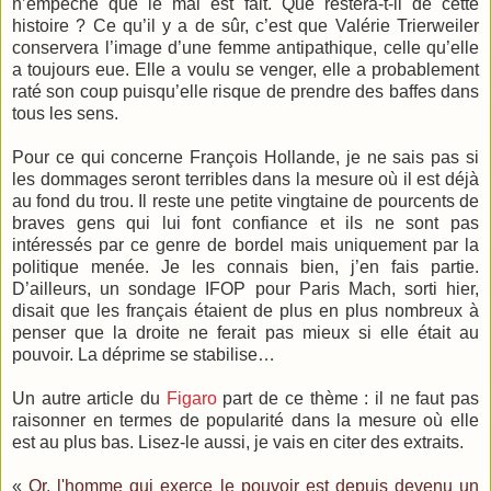
n’empêche que le mal est fait. Que restera-t-il de cette
histoire ? Ce qu’il y a de sûr, c’est que Valérie Trierweiler
conservera l’image d’une femme antipathique, celle qu’elle
a toujours eue. Elle a voulu se venger, elle a probablement
raté son coup puisqu’elle risque de prendre des baffes dans
tous les sens.
Pour ce qui concerne François Hollande, je ne sais pas si
les dommages seront terribles dans la mesure où il est déjà
au fond du trou. Il reste une petite vingtaine de pourcents de
braves gens qui lui font confiance et ils ne sont pas
intéressés par ce genre de bordel mais uniquement par la
politique menée. Je les connais bien, j’en fais partie.
D’ailleurs, un sondage IFOP pour Paris Mach, sorti hier,
disait que les français étaient de plus en plus nombreux à
penser que la droite ne ferait pas mieux si elle était au
pouvoir. La déprime se stabilise…
Un autre article du
Figaro
part de ce thème : il ne faut pas
raisonner en termes de popularité dans la mesure où elle
est au plus bas. Lisez-le aussi, je vais en citer des extraits.
«
Or, l'homme qui exerce le pouvoir est depuis devenu un