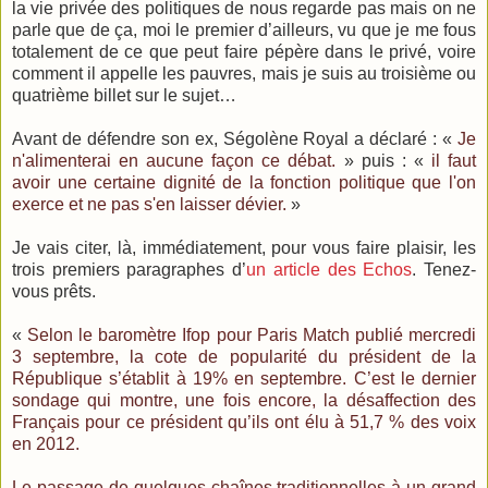
la vie privée des politiques de nous regarde pas mais on ne
parle que de ça, moi le premier d’ailleurs, vu que je me fous
totalement de ce que peut faire pépère dans le privé, voire
comment il appelle les pauvres, mais je suis au troisième ou
quatrième billet sur le sujet…
Avant de défendre son ex, Ségolène Royal a déclaré : «
Je
n'alimenterai en aucune façon ce débat.
» puis : «
il faut
avoir une certaine dignité de la fonction politique que l'on
exerce et ne pas s'en laisser dévier.
»
Je vais citer, là, immédiatement, pour vous faire plaisir, les
trois premiers paragraphes d’
un article des Echos
. Tenez-
vous prêts.
«
Selon le baromètre Ifop pour Paris Match publié mercredi
3 septembre, la cote de popularité du président de la
République s’établit à 19% en septembre. C’est le dernier
sondage qui montre, une fois encore, la désaffection des
Français pour ce président qu’ils ont élu à 51,7 % des voix
en 2012.
Le passage de quelques chaînes traditionnelles à un grand