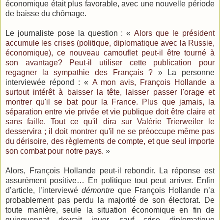
économique était plus favorable, avec une nouvelle période
de baisse du chômage.
Le journaliste pose la question : «
Alors que le président
accumule les crises (politique, diplomatique avec la Russie,
économique), ce nouveau camouflet peut-il être tourné à
son avantage? Peut-il utiliser cette publication pour
regagner la sympathie des Français ?
» La personne
interviewée répond : «
A mon avis, François Hollande a
surtout intérêt à baisser la tête, laisser passer l'orage et
montrer qu'il se bat pour la France. Plus que jamais, la
séparation entre vie privée et vie publique doit être claire et
sans faille. Tout ce qu'il dira sur Valérie Trierweiler le
desservira ; il doit montrer qu'il ne se préoccupe même pas
du dérisoire, des règlements de compte, et que seul importe
son combat pour notre pays.
»
Alors, François Hollande peut-il rebondir. La réponse est
assurément positive… En politique tout peut arriver. Enfin
d’article, l’interviewé
démontre
que François Hollande n’a
probablement pas perdu la majorité de son électorat. De
toute manière, seule la situation économique en fin de
quinquennat devrait jouer, sauf crise diplomatique