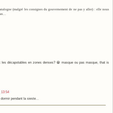
Catalogne (malgré les consignes du gouvernement de ne pas y aller) : elle nous
-bas…
nt les décapotables en zones denses? 😁 masque ou pas masque, that is
 13:54
dormir pendant la sieste...