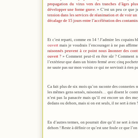
propagation du virus vers des tranches d’âges plus
développer une forme grave.
» C’est un peu ce que je
tension dans les services de réanimation et de voir un 
décalage de 15 jours entre l’accélération des contaminat
Et c’est reparti, comme en 14 ! J’admire les copains
ouvert
mais je voudrais l’encourager à ne pas affirmer
raisonnés peuvent à ce point nous ânonner des contre
ouvert ?
» Comment peut-il en être sûr ? Comment nie
l’extérieur que dans un bistro fermé avec cinq pochetro
ne saute pas sur mon voisin ce qui ne servirait à rien pa
Ca fait plus de six mois qu’on raconte des conneries su
les mêmes gens sensés, raisonnés… qui disent le contr
n’est pas la panacée mais qu’il est encore un des moy
dedans ou dehors, mais si on est seuls, il ne sert à rien !
En d’autres termes, on pourrait dire qu’il ne sert à ri
dehors ! Reste à définir ce qu’est une foule ce que l’on 