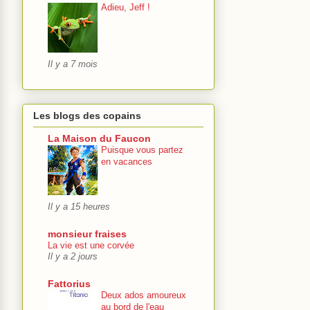
Adieu, Jeff !
Il y a 7 mois
Les blogs des copains
La Maison du Faucon
Puisque vous partez
en vacances
Il y a 15 heures
monsieur fraises
La vie est une corvée
Il y a 2 jours
Fattorius
Deux ados amoureux
au bord de l'eau