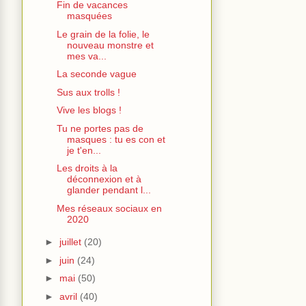
Fin de vacances
masquées
Le grain de la folie, le
nouveau monstre et
mes va...
La seconde vague
Sus aux trolls !
Vive les blogs !
Tu ne portes pas de
masques : tu es con et
je t'en...
Les droits à la
déconnexion et à
glander pendant l...
Mes réseaux sociaux en
2020
►
juillet
(20)
►
juin
(24)
►
mai
(50)
►
avril
(40)