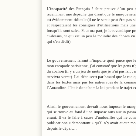
L’incapacité des Français à faire preuve d’un peu
récemment une dépêche qui disait que le masque serait 
est évidemment ridicule (il ne le serait peut-être pas 
et respectaient les consignes d’utilisations mais u
lorsqu’ils sont sales. Pour ma part, je le revendique p
ci-dessus, ce qui est un peu la moindre des choses vu
qui s’en dédit).
Le gouvernement faisant n’importe quoi parce que le
mon escapade parisienne, j’ai constaté que les gens n’y
du cochon (il y a un jeu de mots que je n’ai pas fait : 
survivra verrat). J’ai découvert par hasard que la ru
dans les textes mais pas les autres rues de la commu
l’Amandine. J’étais donc hors la loi pendant le trajet c
Ainsi, le gouvernement devrait nous imposer le masque
qui se trouve au fond d’une impasse sans aucun passan
errant. Il va le faire à cause d’andouilles qui ne c
publications « démontrant » qu’il n’y avait aucun m
depuis le départ…