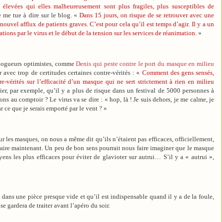
 élevées qui elles malheureusement sont plus fragiles, plus susceptibles de
 me tue à dire sur le blog. «
Dans 15 jours, on risque de se retrouver avec une
nouvel afflux de patients graves. C’est pour cela qu’il est temps d’agir. Il y a un
ions par le virus et le début de la tension sur les services de réanimation.
»
 blogueurs optimistes, comme
Denis qui peste contre le port du masque en milieu
 avec trop de certitudes certaines contre-vérités : «
Comment des gens sensés,
-vérités sur l’efficacité d’un masque qui ne sert strictement à rien en milieu
r, par exemple, qu’il y a plus de risque dans un festival de 5000 personnes à
ns au comptoir ? Le virus va se dire : « hop, là ! Je suis dehors, je me calme, je
r ce que je serais emporté par le vent ? »
r les masques, on nous a même dit qu’ils n’étaient pas efficaces, officiellement,
aire maintenant. Un peu de bon sens pourrait nous faire imaginer que le masque
ens les plus efficaces pour éviter de glavioter sur autrui… S’il y a « autrui »,
en dans une pièce presque vide et qu’il est indispensable quand il y a de la foule,
se gardera de traiter avant l’apéro du soir.