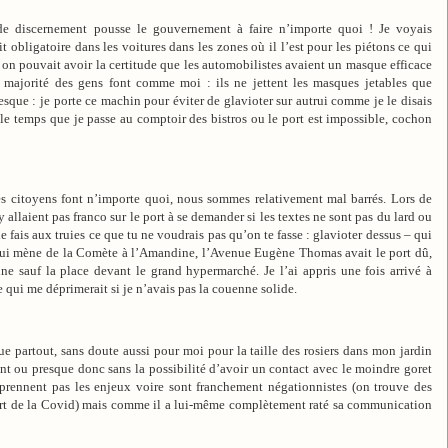
 de discernement pousse le gouvernement à faire n’importe quoi ! Je voyais
obligatoire dans les voitures dans les zones où il l’est pour les piétons ce qui
si on pouvait avoir la certitude que les automobilistes avaient un masque efficace
ne majorité des gens font comme moi : ils ne jettent les masques jetables que
resque : je porte ce machin pour éviter de glavioter sur autrui comme je le disais
 le temps que je passe au comptoir des bistros ou le port est impossible, cochon
s citoyens font n’importe quoi, nous sommes relativement mal barrés. Lors de
 allaient pas franco sur le port à se demander si les textes ne sont pas du lard ou
ne fais aux truies ce que tu ne voudrais pas qu’on te fasse : glavioter dessus – qui
e qui mène de la Comète à l’Amandine, l’Avenue Eugène Thomas avait le port dû,
ne sauf la place devant le grand hypermarché. Je l’ai appris une fois arrivé à
e qui me déprimerait si je n’avais pas la couenne solide.
 partout, sans doute aussi pour moi pour la taille des rosiers dans mon jardin
t ou presque donc sans la possibilité d’avoir un contact avec le moindre goret
omprennent pas les enjeux voire sont franchement négationnistes (on trouve des
ort de la Covid) mais comme il a lui-même complètement raté sa communication