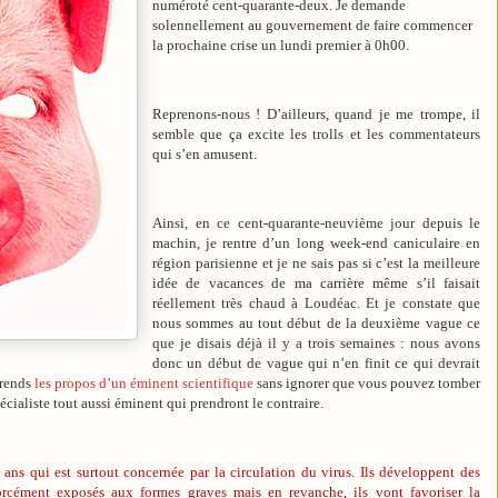
numéroté cent-quarante-deux. Je demande
solennellement au gouvernement de faire commencer
la prochaine crise un lundi premier à 0h00.
Reprenons-nous ! D’ailleurs, quand je me trompe, il
semble que ça excite les trolls et les commentateurs
qui s’en amusent.
Ainsi, en ce cent-quarante-neuvième jour depuis le
machin, je rentre d’un long week-end caniculaire en
région parisienne et je ne sais pas si c’est la meilleure
idée de vacances de ma carrière même s’il faisait
réellement très chaud à Loudéac. Et je constate que
nous sommes au tout début de la deuxième vague ce
que je disais déjà il y a trois semaines : nous avons
donc un début de vague qui n’en finit ce qui devrait
eprends
les propos d’un éminent scientifique
sans ignorer que vous pouvez tomber
écialiste tout aussi éminent qui prendront le contraire.
ans qui est surtout concernée par la circulation du virus. Ils développent des
rcément exposés aux formes graves mais en revanche, ils vont favoriser la