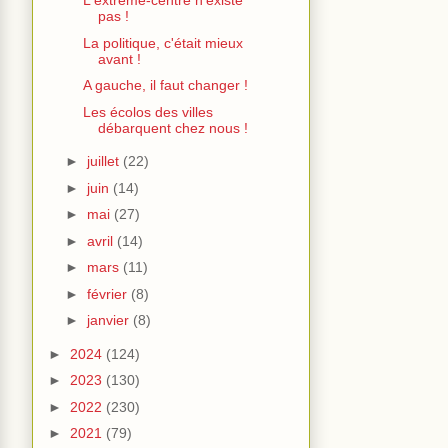
L'extrême-centre n'existe
pas !
La politique, c'était mieux
avant !
A gauche, il faut changer !
Les écolos des villes
débarquent chez nous !
►
juillet
(22)
►
juin
(14)
►
mai
(27)
►
avril
(14)
►
mars
(11)
►
février
(8)
►
janvier
(8)
►
2024
(124)
►
2023
(130)
►
2022
(230)
►
2021
(79)