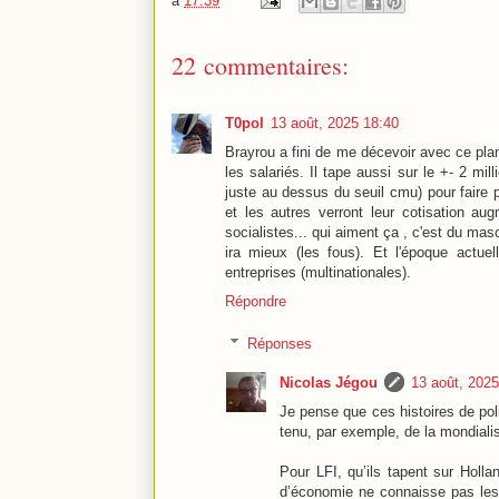
à
17:39
22 commentaires:
T0pol
13 août, 2025 18:40
Brayrou a fini de me décevoir avec ce plan
les salariés. Il tape aussi sur le +- 2 mi
juste au dessus du seuil cmu) pour faire 
et les autres verront leur cotisation au
socialistes... qui aiment ça , c'est du mas
ira mieux (les fous). Et l'époque actuel
entreprises (multinationales).
Répondre
Réponses
Nicolas Jégou
13 août, 2025
Je pense que ces histoires de po
tenu, par exemple, de la mondialis
Pour LFI, qu’ils tapent sur Holla
d’économie ne connaisse pas les