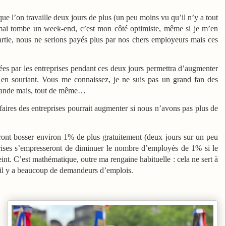
ue l’on travaille deux jours de plus (un peu moins vu qu’il n’y a tout
ai tombe un week-end, c’est mon côté optimiste, même si je m’en
repartie, nous ne serions payés plus par nos chers employeurs mais ces
ées par les entreprises pendant ces deux jours permettra d’augmenter
er en souriant. Vous me connaissez, je ne suis pas un grand fan des
demande mais, tout de même…
ffaires des entreprises pourrait augmenter si nous n’avons pas plus de
urront bosser environ 1% de plus gratuitement (deux jours sur un peu
eprises s’empresseront de diminuer le nombre d’employés de 1% si le
eint. C’est mathématique, outre ma rengaine habituelle : cela ne sert à
qu’il y a beaucoup de demandeurs d’emplois.