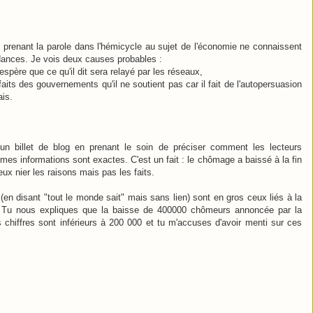
et prenant la parole dans l'hémicycle au sujet de l'économie ne connaissent
ndances. Je vois deux causes probables :
espère que ce qu'il dit sera relayé par les réseaux,
aits des gouvernements qu'il ne soutient pas car il fait de l'autopersuasion
ais.
n billet de blog en prenant le soin de préciser comment les lecteurs
 mes informations sont exactes. C'est un fait : le chômage a baissé à la fin
x nier les raisons mais pas les faits.
en disant "tout le monde sait" mais sans lien) sont en gros ceux liés à la
 Tu nous expliques que la baisse de 400000 chômeurs annoncée par la
chiffres sont inférieurs à 200 000 et tu m'accuses d'avoir menti sur ces