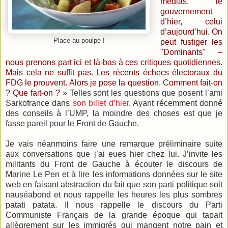
médias, le
gouvernement
d’hier, celui
d’aujourd’hui. On
Place au poulpe !
peut fustiger les
"Dominants" –
nous prenons part ici et là-bas à ces critiques quotidiennes.
Mais cela ne suffit pas. Les récents échecs électoraux du
FDG le prouvent. Alors je pose la question. Comment fait-on
? Que fait-on ?
» Telles sont les questions que posent l’ami
Sarkofrance dans
son billet d’hier
. Ayant récemment donné
des conseils à l’UMP, la moindre des choses est que je
fasse pareil pour le Front de Gauche.
Je vais néanmoins faire une remarque préliminaire suite
aux conversations que j’ai eues hier chez lui. J’invite les
militants du Front de Gauche à écouter le discours de
Marine Le Pen et à lire les informations données sur le site
web en faisant abstraction du fait que son parti politique soit
nauséabond et nous rappelle les heures les plus sombres
patati patata. Il nous rappelle le discours du Parti
Communiste Français de la grande époque qui tapait
allègrement sur les immigrés qui mangent notre pain et