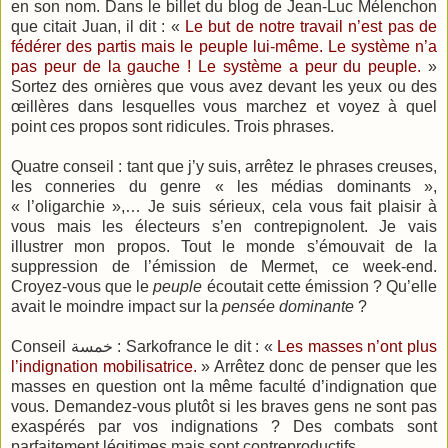
en son nom. Dans le billet du blog de Jean-Luc Mélenchon
que citait Juan, il dit : «
Le but de notre travail n’est pas de
fédérer des partis mais le peuple lui-même. Le système n’a
pas peur de la gauche ! Le système a peur du peuple.
»
Sortez des ornières que vous avez devant les yeux ou des
œillères dans lesquelles vous marchez et voyez à quel
point ces propos sont ridicules. Trois phrases.
Quatre conseil : tant que j’y suis, arrêtez le phrases creuses,
les conneries du genre « les médias dominants »,
« l’oligarchie »,… Je suis sérieux, cela vous fait plaisir à
vous mais les électeurs s’en contrepignolent. Je vais
illustrer mon propos. Tout le monde s’émouvait de la
suppression de l’émission de Mermet, ce week-end.
Croyez-vous que le
peuple
écoutait cette émission ? Qu’elle
avait le moindre impact sur la
pensée dominante
?
Conseil
خمسة
: Sarkofrance le dit : «
Les masses n’ont plus
l’indignation mobilisatrice.
» Arrêtez donc de penser que les
masses en question ont la même faculté d’indignation que
vous. Demandez-vous plutôt si les braves gens ne sont pas
exaspérés par vos indignations ? Des combats sont
parfaitement légitimes mais sont contreproductifs.