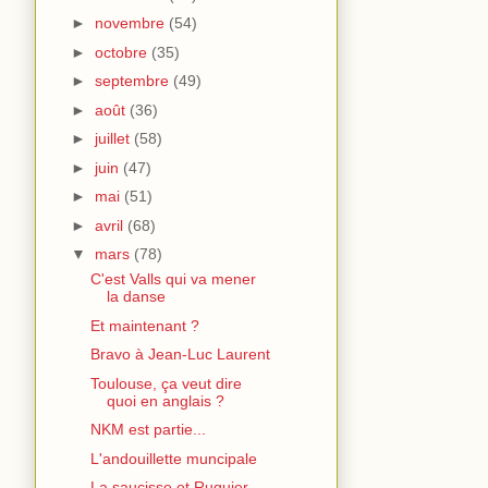
►
novembre
(54)
►
octobre
(35)
►
septembre
(49)
►
août
(36)
►
juillet
(58)
►
juin
(47)
►
mai
(51)
►
avril
(68)
▼
mars
(78)
C'est Valls qui va mener
la danse
Et maintenant ?
Bravo à Jean-Luc Laurent
Toulouse, ça veut dire
quoi en anglais ?
NKM est partie...
L'andouillette muncipale
La saucisse et Ruquier