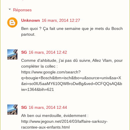
Réponses
Unknown
16 mars, 2014 12:27
Ben quoi ? Ça fait une semaine que je mets du Bosch
partout.
SG
16 mars, 2014 12:42
Comme d'ahbitude, j'ai pas dû suivre, Allez Vlam, pour
compléter la collec :
https://www.google.com/search?
q=bougie+Bosch&tbm=isch&tbo=u&source=univ&sa=X
&ei=so0lU5aaMY610QW8roDwBg&ved=0CFQQsAQ&b
iw=1364&bih=621
SG
16 mars, 2014 12:44
Ah ben oui merdouille, évidemment :
http://www.jegoun.net/2014/03/laffaire-sarkozy-
racontee-aux-enfants.html