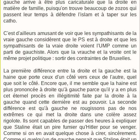
gauche arrive à être plus caricaturale que la droite en
matière de famille, puisqu'on trouve beaucoup de zozos qui
passent leur temps à défendre l'islam et à taper sur les
catho.
C'est d'ailleurs amusant de voir que les sympathisants de la
vraie gauche considèrent que le PS est à droite et que les
sympathisants de la vraie droite voient l'UMP comme un
parti de gauchiste. Alors que la vrauche et la vroite ont le
même projet politique : sortir des contraintes de Bruxelles.
La première différence entre la droite et la gauche est la
haine que porte ceux d'un côté vers ceux de l'autre, quel
que soit le côté. Encore que, il me semble que la haine est
plus prononcée à droite qu'à gauche parce qu'il y a en plus
cet éternel procès en illégitimité faite par la droite à la
gauche quand cette dernière est au pouvoir. La seconde
différence est qu'à gauche ne rougissons pas de nos
extrêmes ce qui met la droite dans une colère assez
rigolote. Ils sont capables de passer des heures à expliquer
que Staline était un pire fumier qu'Hitler pour se venger.
Comme si on en avait quelque chose à cirer, sincèrement.
Comme si quelqu'un de gauche pensait que Staline était un