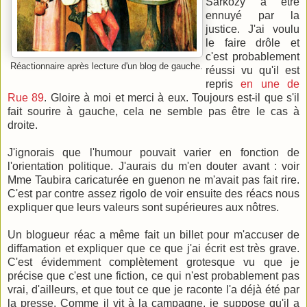
Sarkozy a être
ennuyé par la
justice. J'ai voulu
le faire drôle et
c'est probablement
Réactionnaire après lecture d'un blog de gauche.
réussi vu qu'il est
repris
en une de
Rue 89
. Gloire à moi et merci à eux. Toujours est-il que s'il
fait sourire à gauche, cela ne semble pas être le cas à
droite.
J'ignorais que l'humour pouvait varier en fonction de
l'orientation politique. J'aurais du m'en douter avant : voir
Mme Taubira caricaturée en guenon ne m'avait pas fait rire.
C'est par contre assez rigolo de voir ensuite des réacs nous
expliquer que leurs valeurs sont supérieures aux nôtres.
Un blogueur réac a même fait un billet pour m'accuser de
diffamation et expliquer que ce que j'ai écrit est très grave.
C'est évidemment complètement grotesque vu que je
précise que c'est une fiction, ce qui n'est probablement pas
vrai, d'ailleurs, et que tout ce que je raconte l'a déjà été par
la presse. Comme il vit à la campagne, je suppose qu'il a