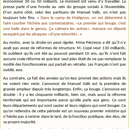
économiser 30 ou 50 milliards. Le moment est venu d’y travailler. La
presse parle d’une fronde au sein du groupe socialo à l’Assemblée.
D’un autre côté, celui des partisans de Manuel Valls, on n’est pas
toujours très fins. «
Dans le camp de Matignon, on est déterminé à
faire courber l'échine aux contestataires. «Le premier qui bouge, c'est
une balle dans le genou. Ça calmera les autres», menace un député
exaspéré par les attaques «d'une minorité».
»
Au moins, avec la droite on peut rigoler. Mme Pécresse a dit qu’il n’y
avait pas assez de réformes de structure. M. Copé veut 130 milliards.
Ils oublient qu’ils ont été au pouvoir pendant 10 ans, qu’ils n’ont fait
aucune vraie réforme et que leur seul plan était de ne pas remplacer la
moitié des fonctionnaires qui partait en retraite. Les Français n’ont pas
oublié, eux.
Au contraire, ça fait des années qu’on leur promet des actions mais ils
ne voient rien venir. L’annonce de Manuel Valls est la première de
grande ampleur depuis très longtemps. Enfin, ça bouge. L’annonce est
double : il y a les cinquante milliards, bien sûr, mais aussi la réforme
territoriale qui est importante parce qu’elle parle aux gens. Ce sont
leurs départements qui vont sauter et leurs régions qui vont bouger. Ce
qu’on retiendra de cette période est un nouveau premier ministre qui
n’hésite pas à rentrer dans le lard, de la fonction publique, des élus, de
sa propre majorité.