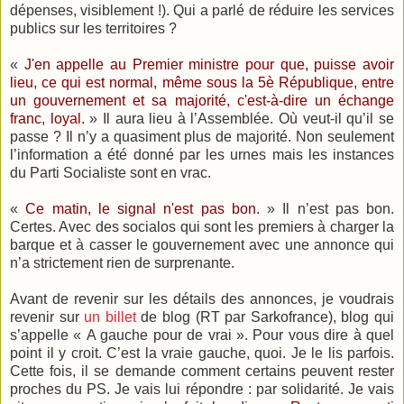
dépenses, visiblement !). Qui a parlé de réduire les services
publics sur les territoires ?
«
J'en appelle au Premier ministre pour que, puisse avoir
lieu, ce qui est normal, même sous la 5è République, entre
un gouvernement et sa majorité, c'est-à-dire un échange
franc, loyal.
» Il aura lieu à l’Assemblée. Où veut-il qu’il se
passe ? Il n’y a quasiment plus de majorité. Non seulement
l’information a été donné par les urnes mais les instances
du Parti Socialiste sont en vrac.
«
Ce matin, le signal n'est pas bon.
» Il n’est pas bon.
Certes. Avec des socialos qui sont les premiers à charger la
barque et à casser le gouvernement avec une annonce qui
n’a strictement rien de surprenante.
Avant de revenir sur les détails des annonces, je voudrais
revenir sur
un billet
de blog (RT par Sarkofrance), blog qui
s’appelle « A gauche pour de vrai ». Pour vous dire à quel
point il y croit. C’est la vraie gauche, quoi. Je le lis parfois.
Cette fois, il se demande comment certains peuvent rester
proches du PS. Je vais lui répondre : par solidarité. Je vais