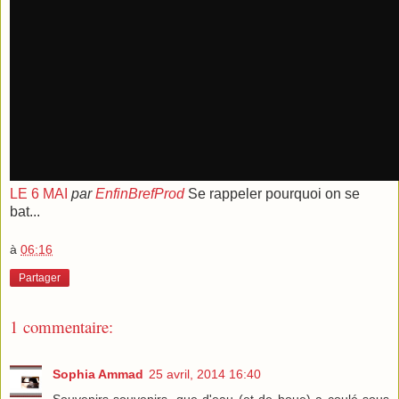
LE 6 MAI
par
EnfinBrefProd
Se rappeler pourquoi on se
bat...
à
06:16
Partager
1 commentaire:
Sophia Ammad
25 avril, 2014 16:40
Souvenirs souvenirs, que d'eau (et de boue) a coulé sous