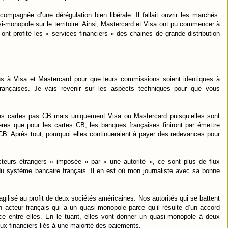
pagnée d’une dérégulation bien libérale. Il fallait ouvrir les marchés.
-monopole sur le territoire. Ainsi, Mastercard et Visa ont pu commencer à
nt profité les « services financiers » des chaines de grande distribution
ons à Visa et Mastercard pour que leurs commissions soient identiques à
françaises. Je vais revenir sur les aspects techniques pour que vous
s cartes pas CB mais uniquement Visa ou Mastercard puisqu’elles sont
res que pour les cartes CB, les banques françaises finiront par émettre
. Après tout, pourquoi elles continueraient à payer des redevances pour
teurs étrangers « imposée » par « une autorité », ce sont plus de flux
du système bancaire français. Il en est où mon journaliste avec sa bonne
gilisé au profit de deux sociétés américaines. Nos autorités qui se battent
n acteur français qui a un quasi-monopole parce qu’il résulte d’un accord
ce entre elles. En le tuant, elles vont donner un quasi-monopole à deux
lux financiers liés à une majorité des paiements.