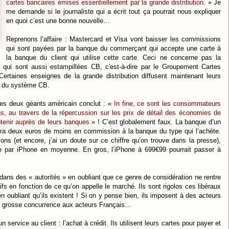
cartes bancaires émises essentiellement par la grande distribution.
» Je
me demande si le journaliste qui a écrit tout ça pourrait nous expliquer
en quoi c’est une bonne nouvelle…
Reprenons l’affaire : Mastercard et Visa vont baisser les commissions
qui sont payées par la banque du commerçant qui accepte une carte à
la banque du client qui utilise cette carte. Ceci ne concerne pas la
 qui sont aussi estampillées CB, c'est-à-dire par le Groupement Cartes
rtaines enseignes de la grande distribution diffusent maintenant leurs
s du système CB.
 les deux géants américain conclut : «
In fine, ce sont les consommateurs
s, au travers de la répercussion sur les prix de détail des économies de
btenir auprès de leurs banques
» ! C’est globalement faux. La banque d’un
a deux euros de moins en commission à la banque du type qui l’achète.
s (et encore, j’ai un doute sur ce chiffre qu’on trouve dans la presse),
ime par iPhone en moyenne. En gros, l’iPhone à 699€99 pourrait passer à
dans des « autorités » en oubliant que ce genre de considération ne rentre
fs en fonction de ce qu’on appelle le marché. Ils sont rigolos ces libéraux
n oubliant qu’ils existent ! Si on y pense bien, ils imposent à des acteurs
lus grosse concurrence aux acteurs Français…
service au client : l’achat à crédit. Ils utilisent leurs cartes pour payer et