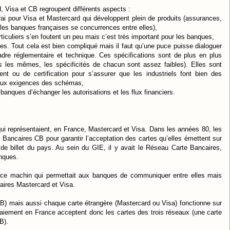
 Visa et CB regroupent différents aspects :
ai pour Visa et Mastercard qui développent plein de produits (assurances,
(les banques françaises se concurrences entre elles),
rticuliers s’en foutent un peu mais c’est très important pour les banques,
ues. Tout cela est bien compliqué mais il faut qu’une puce puisse dialoguer
adre réglementaire et technique. Ces spécifications sont de plus en plus
 les mêmes, les spécificités de chacun sont assez faibles). Elles sont
t ou de certification pour s’assurer que les industriels font bien des
 aux exigences des schémas,
banques d’échanger les autorisations et les flux financiers.
ui représentaient, en France, Mastercard et Visa. Dans les années 80, les
Bancaires CB pour garantir l’acceptation des cartes qu’elles émettent sur
 de billet du pays. Au sein du GIE, il y avait le Réseau Carte Bancaires,
nques.
ar ce machin qui permettait aux banques de communiquer entre elles mais
aires Mastercard et Visa.
) mais aussi chaque carte étrangère (Mastercard ou Visa) fonctionne sur
aiement en France acceptent donc les cartes des trois réseaux (une carte
B).