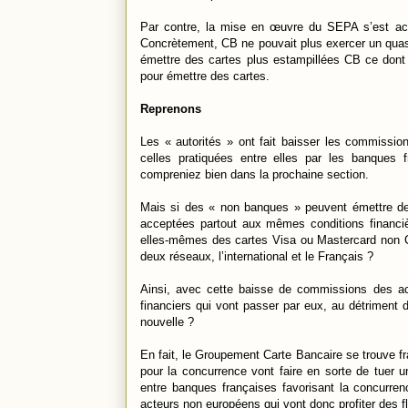
Par contre, la mise en œuvre du SEPA s’est accom
Concrètement, CB ne pouvait plus exercer un quasi
émettre des cartes plus estampillées CB ce dont o
pour émettre des cartes.
Reprenons
Les « autorités » ont fait baisser les commissi
celles pratiquées entre elles par les banques 
compreniez bien dans la prochaine section.
Mais si des « non banques » peuvent émettre de
acceptées partout aux mêmes conditions financiè
elles-mêmes des cartes Visa ou Mastercard non CB
deux réseaux, l’international et le Français ?
Ainsi, avec cette baisse de commissions des ac
financiers qui vont passer par eux, au détriment 
nouvelle ?
En fait, le Groupement Carte Bancaire se trouve fra
pour la concurrence vont faire en sorte de tuer u
entre banques françaises favorisant la concurren
acteurs non européens qui vont donc profiter des f