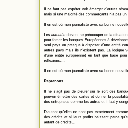
Il ne faut pas espérer voir émerger d’autres rés
mais si une majorité des commerçants n’a pas un 
Il en est où mon journaliste avec sa bonne nouvell
Les
autorités
doivent se préoccuper de la situation 
pour forcer les banques Européennes à développer l
seul pays ou presque à disposer d’une entité comm
autres pays mais ils n’existent pas. La logique
d’une entité européenne) en tant que base pour
réflexions,…
Il en est où mon journaliste avec sa bonne nouvell
Reprenons
Il ne s’agit pas de pleurer sur le sort des ban
pouvoir émettre des cartes et donner la possibili
des entreprises comme les autres et il faut y songe
D’autant qu’elles ne sont pas exactement comme l
des crédits et si leurs profits baissent parce qu
autant de crédits…