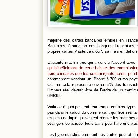
majorité des cartes bancaires émises en France
Bancaires, émanation des banques Françaises. Ce
propres cartes Mastercard ou Visa mais en dehor
L’autorité machin truc qui a conclu l’accord avec
qui bénéficieront de cette baisse des commission
frais bancaires que les commerçants auront pu o
commerçant vendant un iPhone à 700 euros payer
Comme cela représente environ 5% des transaction
l’impact réel devrait être de l’ordre de un cent
699€98.
Voilà ce à quoi passent leur temps certains types 
pas dans le calcul du commerçant qui fixe ses tari
en peau de lapin qui veulent réguler les marchés e
étrangers de baisser leurs tarifs pour faire une p
Les hypermarchés émettent ces cartes pour offrir un 