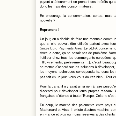
payent ultérieurement en prenant des intérêts qui
donc les frais des consommateurs.
En encourage la consommation, certes, mais a
nouvelle ?
Reprenons !
Un jour, on a décidé de faire une monnaie commu
que si elle pouvait être utilisée partout avec 
Single Euro Payments Area
. Le SEPA concerne to
Avec la carte, ça ne posait pas de problème. Votr
l’utiliser chez tous les commerçants européens q
TIP, virements, prélèvements,…), c’était beaucoup
se mettre d’accord sur les solutions à développer,
les moyens techniques correspondants, donc les s
pas fait en un jour, vous vous doutez bien ! Tout ce 
Pour la carte, il n’y avait ainsi rien à faire puis
d’accord pour développer leurs propres réseaux
françaises s’étende à toute l’Europe. Cela ne s’est 
Du coup, le marché des paiements entre pays e
Mastercard et Visa. Il existe d’autres machins 
en France et plus ou moins réservés à des clients