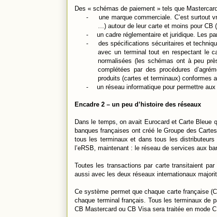
Des « schémas de paiement » tels que Mastercard,
-
une marque commerciale. C’est surtout vr
…) autour de leur carte et moins pour CB 
-
un cadre réglementaire et juridique. Les pa
-
des spécifications sécuritaires et techniq
avec un terminal tout en respectant le c
normalisées (les schémas ont à peu près
complétées par des procédures d’agrémen
produits (cartes et terminaux) conformes
-
un réseau informatique pour permettre aux 
Encadre 2 – un peu d’histoire des réseaux
Dans le temps, on avait Eurocard et Carte Bleue q
banques françaises ont créé le Groupe des Cartes 
tous les terminaux et dans tous les distributeurs
l’eRSB, maintenant : le réseau de services aux ba
Toutes les transactions par carte transitaient p
aussi avec les deux réseaux internationaux majorit
Ce système permet que chaque carte française (CB
chaque terminal français. Tous les terminaux de p
CB Mastercard ou CB Visa sera traitée en mode C