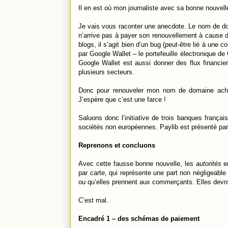
Il en est où mon journaliste avec sa bonne nouvell
Je vais vous raconter une anecdote. Le nom de dom
n’arrive pas à payer son renouvellement à cause d’
blogs, il s’agit bien d’un bug (peut-être lié à une c
par Google Wallet – le portefeuille électronique de
Google Wallet est aussi donner des flux financie
plusieurs secteurs.
Donc pour renouveler mon nom de domaine ache
J’espère que c’est une farce !
Saluons donc l’initiative de trois banques françai
sociétés non européennes. Paylib est présenté pa
Reprenons et concluons
Avec cette fausse bonne nouvelle, les
autorités
en
par carte, qui représente une part non négligeab
ou qu’elles prennent aux commerçants. Elles devro
C’est mal.
Encadré 1 – des schémas de paiement