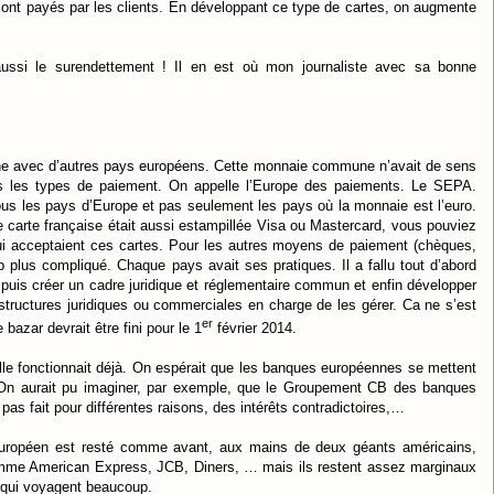
 sont payés par les clients. En développant ce type de cartes, on augmente
ussi le surendettement ! Il en est où mon journaliste avec sa bonne
ne avec d’autres pays européens. Cette monnaie commune n’avait de sens
tous les types de paiement. On appelle l’Europe des paiements. Le SEPA.
us les pays d’Europe et pas seulement les pays où la monnaie est l’euro.
e carte française était aussi estampillée Visa ou Mastercard, vous pouviez
ui acceptaient ces cartes. Pour les autres moyens de paiement (chèques,
 plus compliqué. Chaque pays avait ses pratiques. Il a fallu tout d’abord
 puis créer un cadre juridique et réglementaire commun et enfin développer
tructures juridiques ou commerciales en charge de les gérer. Ca ne s’est
er
bazar devrait être fini pour le 1
février 2014.
qu’elle fonctionnait déjà. On espérait que les banques européennes se mettent
. On aurait pu imaginer, par exemple, que le Groupement CB des banques
pas fait pour différentes raisons, des intérêts contradictoires,…
uropéen est resté comme avant, aux mains de deux géants américains,
comme American Express, JCB, Diners, … mais ils restent assez marginaux
 qui voyagent beaucoup.