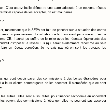
eaux. C’est assez facile d’émettre une carte adossée à un nouveau réseau
terminal capable de les accepter, on est mal barrés…
e ?
et, maintenant que le SEPA est fait, se pencher sur la situation des cartes
eurs propres réseaux. La situation de la France est particulière : c’est le
e CB. Il aurait pu suffire de le relier avec les réseaux équivalents des
 voudrait d’imposer le réseau CB (qui serait évidemment renommé au sein
 faire un réseau européen. Je ne sais pas où en sont les travaux, les
e ?
ques qui vont devoir payer des commissions à des boites étrangères pour
té à leurs clients commerçants de les accepter. Il n’empêche que ce sont
r.
es autres, elles sont aussi faites pour financer l’économie en accordant
’elles payent des commissions à l’étranger, elles ne pourront pas accorder