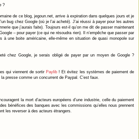
e ?
aine de ce blog, jegoun.net, arrive à expiration dans quelques jours et je
un bug chez Google (où je l’ai acheté). J’ai réussi à payer pour les autres
onnerie que j’aurais faite). Toujours est-il qu’on me dit de passer maintenant
 Google – pour payer (ce qui ne résoudra rien). Il n’empêche que passer par
rs à une boite américaine, elle-même en situation de quasi monopole sur
té chez Google, je serais obligé de payer par un moyen de Google ?
ses qui viennent de sortir
Paylib
! Et évitez les systèmes de paiement de
r la presse comme un concurrent de Paypal. C’est faux.
couragent la mort d’acteurs européens d’une industrie, celle du paiement
le des bénéfices des banques avec les commissions qu’elles nous prennent
nt les reverser à des acteurs étrangers.