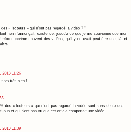
des « lecteurs » qui n’ont pas regardé la vidéo ? "
o, dont rien n'annonçait l'existence, jusqu'à ce que je me souvienne que mon
irefox supprime souvent des vidéos; qu'il y en avait peut-être une, là; et
aître.
, 2013 11:26
 sors très bien !
35
90% des « lecteurs » qui n’ont pas regardé la vidéo sont sans doute des
ti-pub et qui n'ont pas vu que cet article comportait une vidéo.
, 2013 11:39