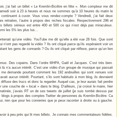
ir, j’ai fait un billet « Le Kremlin-Bicêtre en fête ». Mon compteur me dit
n samedi soir à 23 à heures et nous ne sommes qu’à 10 heures du matin le
 continuent à cuver. Vous vous rendez-compte ? Vendredi, j’ai fait deux
 des retraites, l’autre à propos des niches fiscales. Respectivement 296 et
 billets sérieux est entre 400 et 500 ce qui n’est déjà pas miraculeux.
rmi les 5% les plus lus…
contenait qu’une vidéo. YouTube me dit qu’elle a été vue 28 fois. Que sont
i n’ont pas regardé la vidéo ? Ils ont cliqué parce qu’ils espéraient voir un
aitant les gens de connards ? Ou ils ont cliqué par réflexe, parce qu’un lien
venus. Des copains. Dans l’ordre MHPA, Gaël et Jacques. C’est très bien.
ui là n’a aucun intérêt. C’est une vidéo d’un groupe de musique qui passait
 Je me demande pourtant comment les 192 andouilles qui sont venues voir
’avait aucun intérêt. Pourtant, s’ils sont habitués à mon blog, ils devraient
ffuse des trucs et donc la regarder. Auquel cas, je leur aurais fait perdre
ne couche de « local » dans le blog. D’ailleurs, j’ai croisé le maire, hier
atinée, j’avais RT un de ses tweets de juillet (je suis tombé dessus par
 de blogs à propos des comptes Twitter de personnes du Kremlin-Bicêtre. Ca
lui, rien que pour les conneries que je peux raconter à droite ou à gauche.
voir à peu près qui lit mes billets. Je connais mes commentateurs fidèles.