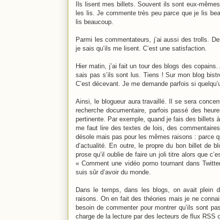
Ils lisent mes billets. Souvent ils sont eux-mêmes 
les lis. Je commente très peu parce que je lis be
lis beaucoup.
Parmi les commentateurs, j’ai aussi des trolls. D
je sais qu’ils me lisent. C’est une satisfaction.
Hier matin, j’ai fait un tour des blogs des copain
sais pas s’ils sont lus. Tiens ! Sur mon blog bis
C’est décevant. Je me demande parfois si quelqu’un l
Ainsi, le blogueur aura travaillé. Il se sera concent
recherche documentaire, parfois passé des heures à
pertinente. Par exemple, quand je fais des billets à 
me faut lire des textes de lois, des commentaires
désole mais pas pour les mêmes raisons : parce qu
d’actualité. En outre, le propre du bon billet de bl
prose qu’il oublie de faire un joli titre alors que c’e
« Comment une vidéo porno tournant dans Twitter l
suis sûr d’avoir du monde.
Dans le temps, dans les blogs, on avait plein 
raisons. On en fait des théories mais je ne connai
besoin de commenter pour montrer qu’ils sont pa
charge de la lecture par des lecteurs de flux RSS 