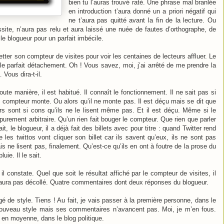
bien tu l’auras trouvé raté. Une phrase mal branlée
en introduction t’aura donné un a priori négatif qui
ne t’aura pas quitté avant la fin de la lecture. Ou
ssite, n’aura pas relu et aura laissé une nuée de fautes d’orthographe, de
le blogueur pour un parfait imbécile.
etter son compteur de visites pour voir les centaines de lecteurs affluer. Le
 le parfait détachement. Oh ! Vous savez, moi, j’ai arrêté de me prendre la
Vous dira-t-il.
ute manière, il est habitué. Il connaît le fonctionnement. Il ne sait pas si
le compteur monte. Ou alors qu’il ne monte pas. Il est déçu mais se dit que
rs sont si cons qu’ils ne le lisent même pas. Et il est déçu. Même si le
 purement arbitraire. Qu’un rien fait bouger le compteur. Que rien que parler
ait, le blogueur, il a déjà fait des billets avec pour titre : quand Twitter rend
 les twittos vont cliquer son billet car ils savent qu’eux, ils ne sont pas
is ne lisent pas, finalement. Qu’est-ce qu’ils en ont à foutre de la prose du
uie. Il le sait.
 il constate. Quel que soit le résultat affiché par le compteur de visites, il
n’aura pas décollé. Quatre commentaires dont deux réponses du blogueur.
é de style. Tiens ! Au fait, je vais passer à la première personne, dans le
ouveau style mais ses commentaires n’avancent pas. Moi, je m’en fous.
, en moyenne, dans le blog politique.