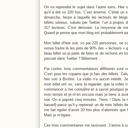
On va reprendre le sujet dans l’autre sens. Hier so
qu’il a été vu 220 fois. C’est énorme. C’était u
dimanche, heure à laquelle les lecteurs de blogs
billets sérieux, salués par Twitter, l’un à propos
317 lecteurs. C’est dérisoire. La moyenne de mes
Quand je pense que mon blog est probablement pa
Mon billet d’hier soir, vu par 220 personnes, ne 
venus foutre là les près de 90% des « lecteurs » qu
beau billet où je parle de bites et de nichons en tr
passait dans Twitter ? Bêtement…
Par contre, trois commentateurs différents sont 
C’est pour les copains que je fais des billets. Cel
hier soir à Bicêtre. La vidéo n’a aucun intérêt.
mon billet ont su, sans la regarder, que la vidéo n
commencer à me connaître et à savoir pourquoi je di
mon temps et je m’en excuse mais je tiens à avoir u
soir. On a papoté cinq minutes. Tiens ! Dans la m
hasard) parce qu’il y reprenait un de mes billets
me fait rigoler d’avoir 20 fois plus d’abonnés que 
Mais je m’égare.
Ces trois commentaires me ravissent. J’arrive à sa