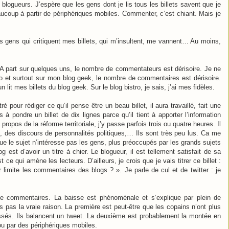
blogueurs. J’espère que les gens dont je lis tous les billets savent que je
aucoup à partir de périphériques mobiles. Commenter, c’est chiant. Mais je
es gens qui critiquent mes billets, qui m’insultent, me vannent… Au moins,
s. A part sur quelques uns, le nombre de commentateurs est dérisoire. Je ne
tro et surtout sur mon blog geek, le nombre de commentaires est dérisoire.
it mes billets du blog geek. Sur le blog bistro, je sais, j’ai mes fidèles.
ré pour rédiger ce qu’il pense être un beau billet, il aura travaillé, fait une
 pondre un billet de dix lignes parce qu’il tient à apporter l’information
propos de la réforme territoriale, j’y passe parfois trois ou quatre heures. Il
, des discours de personnalités politiques,… Ils sont très peu lus. Ca me
e le sujet n’intéresse pas les gens, plus préoccupés par les grands sujets
og est d’avoir un titre à chier. Le blogueur, il est tellement satisfait de sa
st ce qui amène les lecteurs. D’ailleurs, je crois que je vais titrer ce billet :
imite les commentaires des blogs ? ». Je parle de cul et de twitter : je
de commentaires. La baisse est phénoménale et s’explique par plein de
s pas la vraie raison. La première est peut-être que les copains n’ont plus
ssés. Ils balancent un tweet. La deuxième est probablement la montée en
ou par des périphériques mobiles.