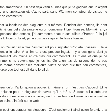
ton smartphone ? Il t’est déjà venu à l’idée que je ne gagnais aucun argent
c une application et, d’autre part, sans PC, mon compteur de visites ne
nt de commenter.
est la lassitude des blogueurs eux-mêmes. Pendant des années, ils sont
lâché uns belle plaisanterie ou un compliment bien troussé. Moi-même, ça
pendant des années, j’ai commenté chacun des billets d’Homer. Puis j’ai
sif. Pour un billet, je ne suis pas inspiré. Je laisse tomber.
 n’avait rien à dire. Simplement pour signaler qu’on était passés… Je le
uent à le faire. A la limite, c’est presque ingrat. Il y a des gens dont je
rarement les miens et d’autres qui commentent les miens et que je ne
u moins ils savent que je les lis. On a un tas de raisons de ne pas
t le même constat : les meilleurs billets ne sont que très peu commentés,
arce que tout est dit dans le billet.
ur qu’on l’a lu, qu’on a apprécié, même si on n’est pas d’accord. Et le
lution pour le blogueur de savoir qu’il a été lu. Surtout, s’il a créé une
ura donc une raison de continuer, un truc au fond de lui-même qui le motive
n point d’intérêt sur le web.
 peut encourager les blogueurs. C’est seulement ainsi qu’on fera vivre la