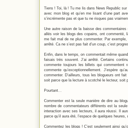
Tiens ! Toi, là ! Tu me lis dans News Republic sur 
avec mon blog et qu’en me lisant d’une part ave
s’incrémente pas et que tu ne risques pas vraime
Une autre raison de la baisse des commentaires 
allés voir les blogs des copains, ont commenté, 
me fait mal de ne plus commenter. Par exemple, 
arrêté. Ca ne s’est pas fait d’un coup, c’est progres
Enfin, dans le temps, on commentait même quand on
faisais très souvent. J’ai arrêté. Certains contin
commente toujours les billets qui commentent 
commente qu’exceptionnellement. J’espère qu’a
commenter. D’ailleurs, tous les blogueurs ont fai
soit parce que la lecture à scotché le lecteur, soit p
Pourtant…
Commenter est la seule manière de dire au blogue
nombre de commentateurs différents est la seule so
interaction avec ses lecteurs, il aura réussi. Il a
parce qu’il aura été, l’espace de quelques heures, u
Commentez les blogs ! C’est seulement ainsi qu’on