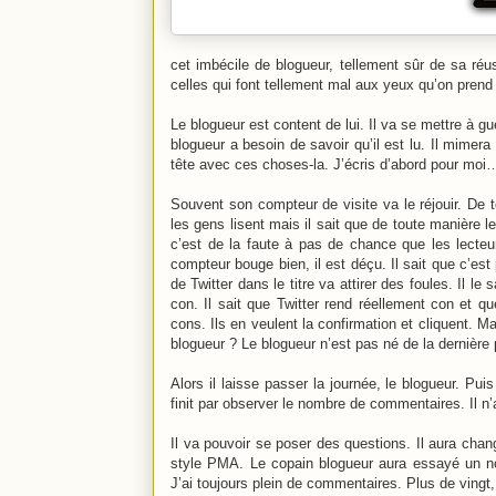
cet imbécile de blogueur, tellement sûr de sa réu
celles qui font tellement mal aux yeux qu’on prend 
Le blogueur est content de lui. Il va se mettre à gu
blogueur a besoin de savoir qu’il est lu. Il mimera
tête avec ces choses-la. J’écris d’abord pour moi… 
Souvent son compteur de visite va le réjouir. De to
les gens lisent mais il sait que de toute manière 
c’est de la faute à pas de chance que les lecteu
compteur bouge bien, il est déçu. Il sait que c’est
de Twitter dans le titre va attirer des foules. Il le s
con. Il sait que Twitter rend réellement con et que
cons. Ils en veulent la confirmation et cliquent. Ma
blogueur ? Le blogueur n’est pas né de la dernière pl
Alors il laisse passer la journée, le blogueur. Puis
finit par observer le nombre de commentaires. Il 
Il va pouvoir se poser des questions. Il aura chang
style PMA. Le copain blogueur aura essayé un n
J’ai toujours plein de commentaires. Plus de vingt