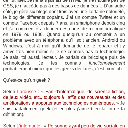
de l’utiliser. Je ne fais jamais de HTML, je ne modifie pas de
CSS, je n’accède pas à des bases de données… D’un autre
côté, je gère six blogs dont trois avec une certaine notoriété,
le blog de différents copains. J’ai un compte Twitter et un
compte Facebook depuis 7 ans, un smartphone depuis cinq
et j’ai commencé à donner des cours de microinformatique
en 1979 ou 1980. Quand quelqu’un au comptoir a un
problème avec un téléphone, qu’il soit ancien, Android ou
Windows, c’est à moi qu’il demande de le réparer et j’y
arrive très bien même si je ne connais pas la technologie.
Je sais, toi aussi, lecteur. Je parlais de bricolage puis de
technologies. Je les connais
fonctionnellement
probablement mieux que les geeks déclarés, c’est mon job.
Qu’est-ce qu’un geek ?
Selon
Larousse
: «
Fan d’informatique, de science-fiction,
de jeux vidéo, etc., toujours à l’affût des nouveautés et des
améliorations à apporter aux technologies numériques.
» Je
suis parfaitement geek (et en plus j’aime bien la fin de la
définition).
Selon
L’internaute
: «
Personne ayant peu de vie sociale en