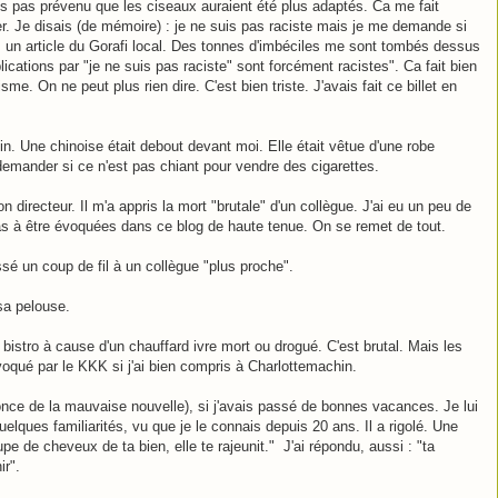
ais pas prévenu que les ciseaux auraient été plus adaptés. Ca me fait
er. Je disais (de mémoire) : je ne suis pas raciste mais je me demande si
s un article du Gorafi local. Des tonnes d'imbéciles me sont tombés dessus
cations par "je ne suis pas raciste" sont forcément racistes". Ca fait bien
me. On ne peut plus rien dire. C'est bien triste. J'avais fait ce billet en
tin. Une chinoise était debout devant moi. Elle était vêtue d'une robe
i demander si ce n'est pas chiant pour vendre des cigarettes.
n directeur. Il m'a appris la mort "brutale" d'un collègue. J'ai eu un peu de
pas à être évoquées dans ce blog de haute tenue. On se remet de tout.
passé un coup de fil à un collègue "plus proche".
 sa pelouse.
bistro à cause d'un chauffard ivre mort ou drogué. C'est brutal. Mais les
voqué par le KKK si j'ai bien compris à Charlottemachin.
nce de la mauvaise nouvelle), si j'avais passé de bonnes vacances. Je lui
elques familiarités, vu que je le connais depuis 20 ans. Il a rigolé. Une
upe de cheveux de ta bien, elle te rajeunit." J'ai répondu, aussi : "ta
nir".