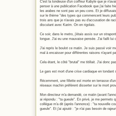
C'est la tondeuse d'un coiffeur Kabyle que je n'av
penser à une publication Facebook que j'ai faite hi
les arabes ne sont pas un peu cons. Et je diffusai
sur le thème "des types qui commencent leurs publi
trois ans que je n'avais pas eu d'accusation de racis
discutant avec Karim. On en rigolais.
Ce soir, dans le metro, j'étais assis sur un strapon
longue. J'ai eu une mauvaise pensée. J'ai failli lu
J'ai repris le boulot ce matin. Je suis passé voir mo
mal à encaisser pour différentes raisons n'ayant 
Cela étant, le côté "brutal" me titillait. J'ai donc 
Le gars est mort d'une crise cardiaque en tondant
Récemment, une fillette est morte en terrasse d'un 
réseaux machin préfèrent disserter sur le mort pro
Mon directeur m'a demandé, ce matin (avant l'anno
ai répondu : "ta gueule". En privé, je me permets qu
collègue m'a dit (après l'annonce) : "ta nouvelle co
gueule". Et j'ai ajouté : "je n'ai pas besoin de rajeu