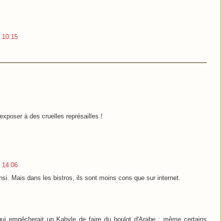
 10:15
exposer à des cruelles représailles !
 14:06
insi. Mais dans les bistros, ils sont moins cons que sur internet.
 qui empêcherait un Kabyle de faire du boulot d'Arabe : même certains