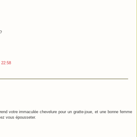
 ?
 22:58
prend votre immaculée chevelure pour un gratte-joue, et une bonne femme
riez vous épousseter.