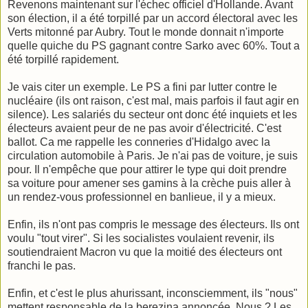
Revenons maintenant sur l'échec officiel d'Hollande. Avant
son élection, il a été torpillé par un accord électoral avec les
Verts mitonné par Aubry. Tout le monde donnait n'importe
quelle quiche du PS gagnant contre Sarko avec 60%. Tout a
été torpillé rapidement.
Je vais citer un exemple. Le PS a fini par lutter contre le
nucléaire (ils ont raison, c'est mal, mais parfois il faut agir en
silence). Les salariés du secteur ont donc été inquiets et les
électeurs avaient peur de ne pas avoir d'électricité. C'est
ballot. Ca me rappelle les conneries d'Hidalgo avec la
circulation automobile à Paris. Je n'ai pas de voiture, je suis
pour. Il n'empêche que pour attirer le type qui doit prendre
sa voiture pour amener ses gamins à la crèche puis aller à
un rendez-vous professionnel en banlieue, il y a mieux.
Enfin, ils n'ont pas compris le message des électeurs. Ils ont
voulu "tout virer". Si les socialistes voulaient revenir, ils
soutiendraient Macron vu que la moitié des électeurs ont
franchi le pas.
Enfin, et c'est le plus ahurissant, inconsciemment, ils "nous"
mettent responsable de la berezina annoncée. Nous ? Les