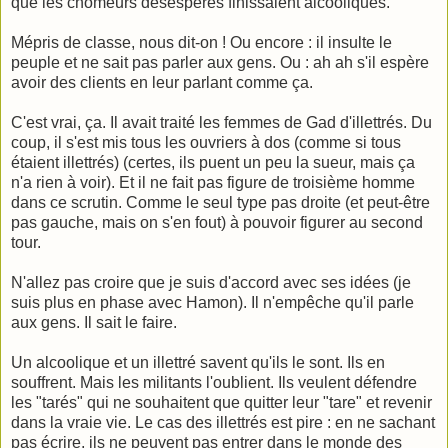
que les chômeurs désespérés finissaient alcooliques.
Mépris de classe, nous dit-on ! Ou encore : il insulte le
peuple et ne sait pas parler aux gens. Ou : ah ah s'il espère
avoir des clients en leur parlant comme ça.
C'est vrai, ça. Il avait traité les femmes de Gad d'illettrés. Du
coup, il s'est mis tous les ouvriers à dos (comme si tous
étaient illettrés) (certes, ils puent un peu la sueur, mais ça
n'a rien à voir). Et il ne fait pas figure de troisième homme
dans ce scrutin. Comme le seul type pas droite (et peut-être
pas gauche, mais on s'en fout) à pouvoir figurer au second
tour.
N'allez pas croire que je suis d'accord avec ses idées (je
suis plus en phase avec Hamon). Il n'empêche qu'il parle
aux gens. Il sait le faire.
Un alcoolique et un illettré savent qu'ils le sont. Ils en
souffrent. Mais les militants l'oublient. Ils veulent défendre
les "tarés" qui ne souhaitent que quitter leur "tare" et revenir
dans la vraie vie. Le cas des illettrés est pire : en ne sachant
pas écrire, ils ne peuvent pas entrer dans le monde des